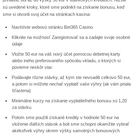
sú uvedené kroky, ktoré sme podnikli na získanie bonusu, keď
sme si otvorili svoj účet na stránkach kasína:
Navštívte webovú stránku Bet365 Casino
Kliknite na možnosť Zaregistrovať sa a zadajte svoje osobné
údaje
Vložte 50 eur na váš nový účet pomocou debetnej karty
alebo iného preferovaného spôsobu vkladu, o ktorých si
povieme neskôr viac
Podávajte rôzne stávky, až kým ste nevsadili celkovo 50 eur,
a potom si môžete nechať vyplatiť vaše výhry (ak vám priala
šťastena)
Minimálne kurzy na získanie vyplatiteľného bonusu sú 1,20
za stávku.
Potom sme použili získané kredity v hodnote 50 eur na
vloženie ďalších stávok a boli sme schopní okamžite vybrať
akékoľvek výhry okrem výšky samotných bonusových