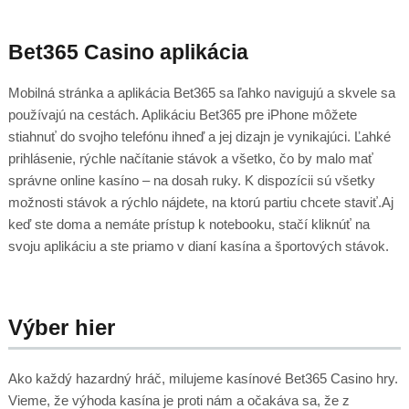
Bet365 Casino aplikácia
Mobilná stránka a aplikácia Bet365 sa ľahko navigujú a skvele sa
používajú na cestách. Aplikáciu Bet365 pre iPhone môžete
stiahnuť do svojho telefónu ihneď a jej dizajn je vynikajúci. Ľahké
prihlásenie, rýchle načítanie stávok a všetko, čo by malo mať
správne online kasíno – na dosah ruky. K dispozícii sú všetky
možnosti stávok a rýchlo nájdete, na ktorú partiu chcete staviť.Aj
keď ste doma a nemáte prístup k notebooku, stačí kliknúť na
svoju aplikáciu a ste priamo v dianí kasína a športových stávok.
Výber hier
Ako každý hazardný hráč, milujeme kasínové Bet365 Casino hry.
Vieme, že výhoda kasína je proti nám a očakáva sa, že z