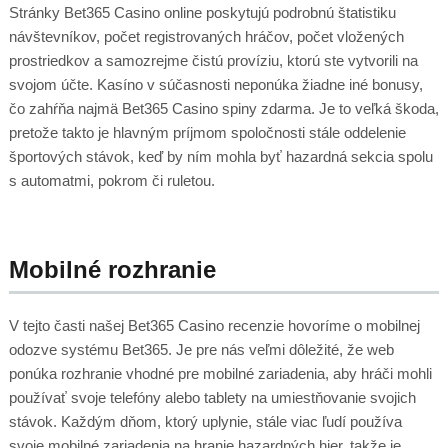
Stránky Bet365 Casino online poskytujú podrobnú štatistiku
návštevníkov, počet registrovaných hráčov, počet vložených
prostriedkov a samozrejme čistú províziu, ktorú ste vytvorili na
svojom účte. Kasíno v súčasnosti neponúka žiadne iné bonusy,
čo zahŕňa najmä Bet365 Casino spiny zdarma. Je to veľká škoda,
pretože takto je hlavným príjmom spoločnosti stále oddelenie
športových stávok, keď by ním mohla byť hazardná sekcia spolu
s automatmi, pokrom či ruletou.
Mobilné rozhranie
V tejto časti našej Bet365 Casino recenzie hovoríme o mobilnej
odozve systému Bet365. Je pre nás veľmi dôležité, že web
ponúka rozhranie vhodné pre mobilné zariadenia, aby hráči mohli
používať svoje telefóny alebo tablety na umiestňovanie svojich
stávok. Každým dňom, ktorý uplynie, stále viac ľudí používa
svoje mobilné zariadenia na hranie hazardných hier, takže je