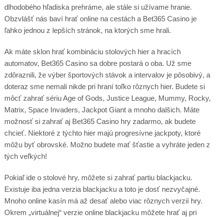
dlhodobého hľadiska prehráme, ale stále si užívame hranie.
Obzvlášť nás baví hrať online na cestách a Bet365 Casino je
ľahko jednou z lepších stránok, na ktorých sme hrali.
Ak máte sklon hrať kombináciu stolových hier a hracích
automatov, Bet365 Casino sa dobre postará o oba. Už sme
zdôraznili, že výber športových stávok a intervalov je pôsobivý, a
doteraz sme nemali nikde pri hraní toľko rôznych hier. Budete si
môcť zahrať sériu Age of Gods, Justice League, Mummy, Rocky,
Matrix, Space Invaders, Jackpot Giant a mnoho dalšich. Máte
možnosť si zahrať aj Bet365 Casino hry zadarmo, ak budete
chcieť. Niektoré z týchto hier majú progresívne jackpoty, ktoré
môžu byť obrovské. Možno budete mať šťastie a vyhráte jeden z
tých veľkých!
Pokiaľ ide o stolové hry, môžete si zahrať partiu blackjacku.
Existuje iba jedna verzia blackjacku a toto je dosť nezvyčajné.
Mnoho online kasín má až desať alebo viac rôznych verzií hry.
Okrem „virtuálnej“ verzie online blackjacku môžete hrať aj pri