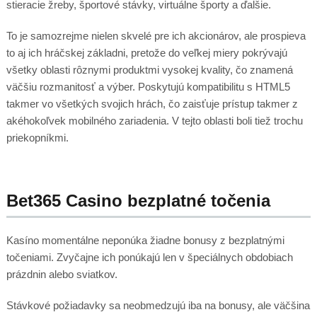
stieracie žreby, športové stávky, virtuálne športy a ďalšie.
To je samozrejme nielen skvelé pre ich akcionárov, ale prospieva
to aj ich hráčskej základni, pretože do veľkej miery pokrývajú
všetky oblasti rôznymi produktmi vysokej kvality, čo znamená
väčšiu rozmanitosť a výber. Poskytujú kompatibilitu s HTML5
takmer vo všetkých svojich hrách, čo zaisťuje prístup takmer z
akéhokoľvek mobilného zariadenia. V tejto oblasti boli tiež trochu
priekopníkmi.
Bet365 Casino bezplatné točenia
Kasíno momentálne neponúka žiadne bonusy z bezplatnými
točeniami. Zvyčajne ich ponúkajú len v špeciálnych obdobiach
prázdnin alebo sviatkov.
Stávkové požiadavky sa neobmedzujú iba na bonusy, ale väčšina