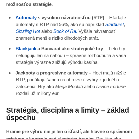
možnosťou stratégie.
Automaty
s vysokou návratnosťou (RTP) –
Hľadajte
automaty s RTP nad 96%, ako sú napríklad
Starburst
,
Sizzling Hot
alebo
Book of Ra
.
Vyššia návratnosť
znamená menšie riziko dlhodobých strát.
Blackjack
a Baccarat ako strategické hry –
Tieto hry
nefungujú len na náhodu – správne rozhodnutia a vaša
stratégia výrazne znižujú výhodu kasína.
Jackpoty a progresívne automaty –
Hoci majú nižšie
RTP, ponúkajú šancu na obrovské výhry z jedného
zatočenia. Hry ako
Mega Moolah
alebo
Divine Fortune
rozdali už milióny eur.
Stratégia, disciplína a limity – základ
úspechu
Hranie pre výhru nie je len o šťastí, ale hlavne o správnom
prístupe a kontrole nad vlastným hraním.
Pre tým ako