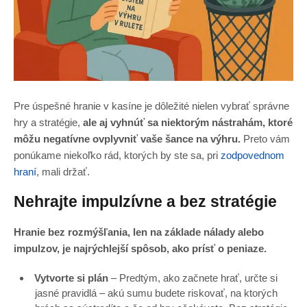
Pre úspešné hranie v kasíne je dôležité nielen vybrať správne
hry a stratégie,
ale aj vyhnúť sa niektorým nástrahám, ktoré
môžu negatívne ovplyvniť vaše šance na výhru.
Preto vám
ponúkame niekoľko rád, ktorých by ste sa, pri
zodpovednom
hraní
, mali držať.
Nehrajte impulzívne a bez stratégie
Hranie bez rozmýšľania, len na základe nálady alebo
impulzov, je najrýchlejší spôsob, ako prísť o peniaze.
Vytvorte si plán
– Predtým, ako začnete hrať, určte si
jasné pravidlá – akú sumu budete riskovať, na ktorých