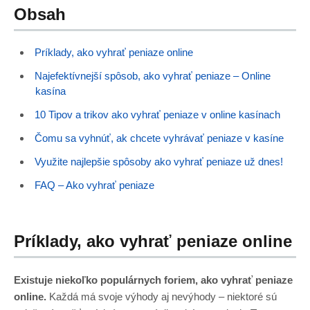
Obsah
Príklady, ako vyhrať peniaze online
Najefektívnejší spôsob, ako vyhrať peniaze – Online
kasína
10 Tipov a trikov ako vyhrať peniaze v online kasínach
Čomu sa vyhnúť, ak chcete vyhrávať peniaze v kasíne
Využite najlepšie spôsoby ako vyhrať peniaze už dnes!
FAQ – Ako vyhrať peniaze
Príklady, ako vyhrať peniaze online
Existuje niekoľko populárnych foriem, ako vyhrať peniaze
online.
Každá má svoje výhody aj nevýhody – niektoré sú