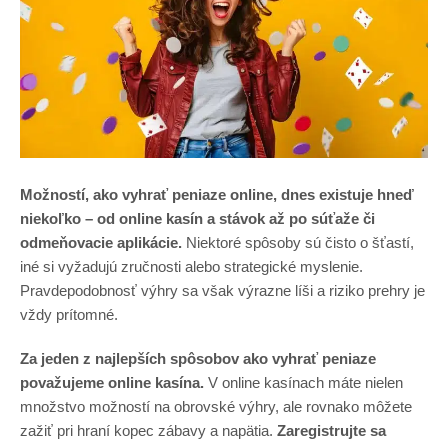
Možností, ako vyhrať peniaze online, dnes existuje hneď
niekoľko – od online kasín a stávok až po súťaže či
odmeňovacie aplikácie.
Niektoré spôsoby sú čisto o šťastí,
iné si vyžadujú zručnosti alebo strategické myslenie.
Pravdepodobnosť výhry sa však výrazne líši a riziko prehry je
vždy prítomné.
Za jeden z najlepších spôsobov ako vyhrať peniaze
považujeme online kasína.
V online kasínach máte nielen
množstvo možností na obrovské výhry, ale rovnako môžete
zažiť pri hraní kopec zábavy a napätia.
Zaregistrujte sa