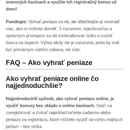
overených kasínach a využite ich registračný bonus už
dnes!
Pamätajte:
Vyhrať peniaze sa dá, ale dôležitejšie je nestratiť
viac, ako si môžete dovoliť. S rozumom, trpezlivosťou a
správnym prístupom sa dá minimalizovať riziko a zvýšiť
šanca na úspech. Výhra nikdy nie je zaručená, preto by mal
byť primárnym cieľom zábava, nie zisk.
FAQ – Ako vyhrať peniaze
Ako vyhrať peniaze online čo
najjednoduchšie?
Najjednoduchší spôsob, ako vyhrať peniaze online, je
využiť bonusy bez vkladu v online kasínach.
Stačí sa
zaregistrovať a získať napríklad točenia zadarmo alebo
peniaze za registráciu, ktoré môžete využiť na výhru reálnych
peňazí – bez rizika.