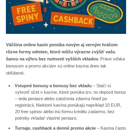
Väčšina online kasín ponúka novým aj verným hráčom
rôzne formy odmien, ktoré môžu výrazne zvýšiť vašu
šancu na výhru bez nutnosti vyšších vkladov.
Práve vďaka
bonusom a promo akciám sú online kasína dnes tak
obľúbené.
Vstupné bonusy a bonusy bez vkladu
–
Stačí si
vytvoriť účet v kasíne, ktoré ponúka tzv. no deposit bonus
– teda peniaze alebo zatočenia zdarma hneď po
registrácii. Niektoré kasína ponúkajú napríklad 10 EUR,
20 free spinov alebo inú formu kreditu zadarmo, bez
potreby vkladať vlastné peniaze.
Turnaje, cashback a denné promo akcie
– Kasína často