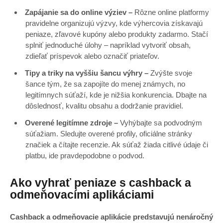
Zapájanie sa do online výziev –
Rôzne online platformy
pravidelne organizujú výzvy, kde výhercovia získavajú
peniaze, zľavové kupóny alebo produkty zadarmo. Stačí
splniť jednoduché úlohy – napríklad vytvoriť obsah,
zdieľať príspevok alebo označiť priateľov.
Tipy a triky na vyššiu šancu výhry –
Zvýšte svoje
šance tým, že sa zapojíte do menej známych, no
legitímnych súťaží, kde je nižšia konkurencia. Dbajte na
dôslednosť, kvalitu obsahu a dodržanie pravidiel.
Overené legitímne zdroje –
Vyhýbajte sa podvodným
súťažiam. Sledujte overené profily, oficiálne stránky
značiek a čítajte recenzie. Ak súťaž žiada citlivé údaje či
platbu, ide pravdepodobne o podvod.
Ako vyhrať peniaze s cashback a
odmeňovacími aplikáciami
Cashback a odmeňovacie aplikácie predstavujú nenáročný