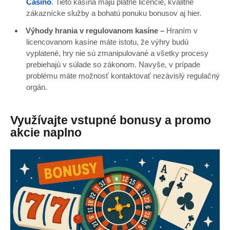
Casino
. Tieto kasína majú platné licencie, kvalitné
zákaznícke služby a bohatú ponuku bonusov aj hier.
Výhody hrania v regulovanom kasíne –
Hraním v
licencovanom kasíne máte istotu, že výhry budú
vyplatené, hry nie sú zmanipulované a všetky procesy
prebiehajú v súlade so zákonom. Navyše, v prípade
problému máte možnosť kontaktovať nezávislý regulačný
orgán.
Využívajte vstupné bonusy a promo
akcie naplno