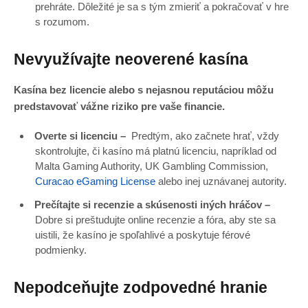
prehráte. Dôležité je sa s tým zmieriť a pokračovať v hre
s rozumom.
Nevyužívajte neoverené kasína
Kasína bez licencie alebo s nejasnou reputáciou môžu
predstavovať vážne riziko pre vaše financie.
Overte si licenciu –
Predtým, ako začnete hrať, vždy
skontrolujte, či kasíno má platnú licenciu, napríklad od
Malta Gaming Authority, UK Gambling Commission,
Curacao eGaming License
alebo inej uznávanej autority.
Prečítajte si recenzie a skúsenosti iných hráčov –
Dobre si preštudujte online recenzie a fóra, aby ste sa
uistili, že kasíno je spoľahlivé a poskytuje férové
podmienky.
Nepodceňujte zodpovedné hranie