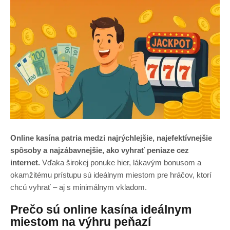
Online kasína patria medzi najrýchlejšie, najefektívnejšie
spôsoby a najzábavnejšie, ako vyhrať peniaze cez
internet.
Vďaka širokej ponuke hier, lákavým bonusom a
okamžitému prístupu sú ideálnym miestom pre hráčov, ktorí
chcú vyhrať – aj s minimálnym vkladom.
Prečo sú online kasína ideálnym
miestom na výhru peňazí