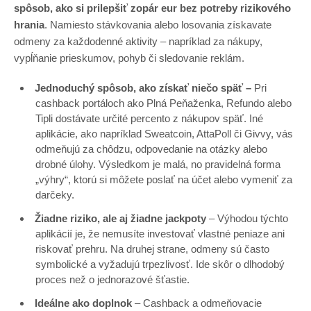
spôsob, ako si prilepšiť zopár eur bez potreby rizikového
hrania
. Namiesto stávkovania alebo losovania získavate
odmeny za každodenné aktivity – napríklad za nákupy,
vypĺňanie prieskumov, pohyb či sledovanie reklám.
Jednoduchý spôsob, ako získať niečo späť –
Pri
cashback portáloch ako Plná Peňaženka, Refundo alebo
Tipli dostávate určité percento z nákupov späť. Iné
aplikácie, ako napríklad Sweatcoin, AttaPoll či Givvy, vás
odmeňujú za chôdzu, odpovedanie na otázky alebo
drobné úlohy. Výsledkom je malá, no pravidelná forma
„výhry“, ktorú si môžete poslať na účet alebo vymeniť za
darčeky.
Žiadne riziko, ale aj žiadne jackpoty
– Výhodou týchto
aplikácií je, že nemusíte investovať vlastné peniaze ani
riskovať prehru. Na druhej strane, odmeny sú často
symbolické a vyžadujú trpezlivosť. Ide skôr o dlhodobý
proces než o jednorazové šťastie.
Ideálne ako doplnok
– Cashback a odmeňovacie