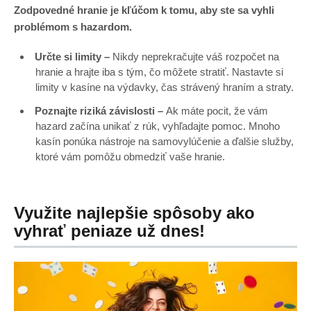
Zodpovedné hranie je kľúčom k tomu, aby ste sa vyhli
problémom s hazardom.
Určte si limity –
Nikdy neprekračujte váš rozpočet na
hranie a hrajte iba s tým, čo môžete stratiť. Nastavte si
limity v kasíne na výdavky, čas strávený hraním a straty.
Poznajte riziká závislosti –
Ak máte pocit, že vám
hazard začína unikať z rúk, vyhľadajte pomoc. Mnoho
kasín ponúka nástroje na samovylúčenie a ďalšie služby,
ktoré vám pomôžu obmedziť vaše hranie.
Využite najlepšie spôsoby ako
vyhrať peniaze už dnes!