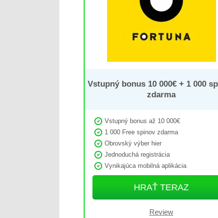
Vstupný bonus 10 000€ + 1 000 s
zdarma
Vstupný bonus až 10 000€
1 000 Free spinov zdarma
Obrovský výber hier
Jednoduchá registrácia
Vynikajúca mobilná aplikácia
HRAŤ TERAZ
Review