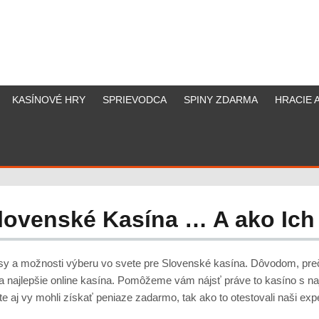
KASÍNOVÉ HRY
SPRIEVODCA
SPINY ZDARMA
HRACIE 
Slovenské Kasína … A ako Ich
sy a možnosti výberu vo svete pre Slovenské kasína. Dôvodom, prečo
 a najlepšie online kasína. Pomôžeme vám nájsť práve to kasíno s na
aj vy mohli získať peniaze zadarmo, tak ako to otestovali naši expe