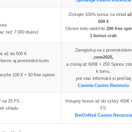
Získajte 100% bonus za vklad
až
500 €
pora
Okrem toho obdržíte
200 free spi
ac než 7 000 titulov)
1 bonus crab
Zaregistruj sa s promokódom
s až do 500 €
„
new2025
„
berov aj prostredníctvom
a získaj až 600€ + 250 Spinov z
k tomu,
navyše 100 € + 50 free spinov
pre viac informácii si prečítaj
Casinia Casino Recenziu
 na 25 FS
Vstupný bonus až do výšky 450€ 
ek vkladu
FS
BetOnRed Casino Recenzia