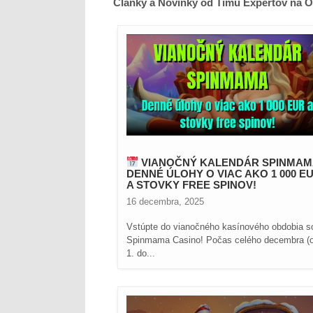
Články a Novinky od Tímu Expertov na O
VIANOČNÝ KALENDÁR SPINMAM
DENNÉ ÚLOHY O VIAC AKO 1 000 E
A STOVKY FREE SPINOV!
16 decembra, 2025
Vstúpte do vianočného kasínového obdobia s
Spinmama Casino! Počas celého decembra (
1. do...