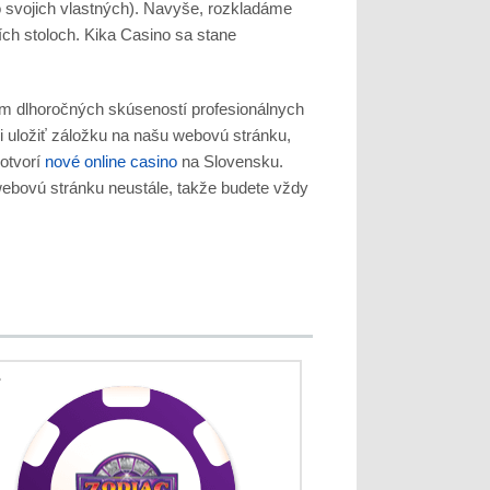
 svojich vlastných). Navyše, rozkladáme
ch stoloch. Kika Casino sa stane
m dlhoročných skúseností profesionálnych
si uložiť záložku na našu webovú stránku,
 otvorí
nové online casino
na Slovensku.
webovú stránku neustále, takže budete vždy