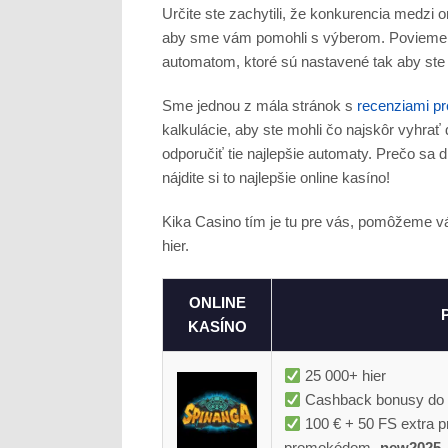
Určite ste zachytili, že konkurencia medzi
aby sme vám pomohli s výberom. Povieme 
automatom, ktoré sú nastavené tak aby ste p
Sme jednou z mála stránok s
recenziami p
kalkulácie, aby ste mohli čo najskôr vyhra
odporučiť tie najlepšie automaty. Prečo sa
nájdite si to najlepšie online kasíno!
Kika Casino tím je tu pre vás, pomôžeme vá
hier.
ONLINE
KASÍNO
25 000+ hier
Cashback bonusy do
100 € + 50 FS extra pr
promokódom „
new2025
„