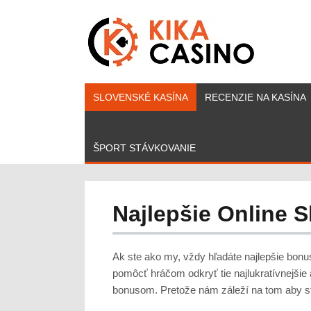
SLOVENSKÉ KASÍNA
RECENZIE NA KASÍNA
ŠPORT STÁVKOVANIE
Najlepšie Online 
Ak ste ako my, vždy hľadáte najlepšie bonu
pomôcť hráčom odkryť tie najlukratívnejšie
bonusom. Pretože nám záleží na tom aby ste 