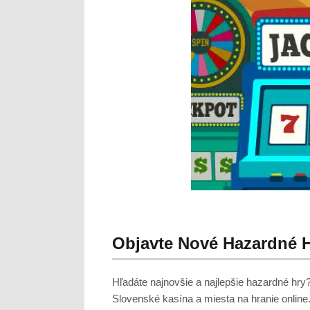
Objavte Nové Hazardné H
Hľadáte najnovšie a najlepšie hazardné hry
Slovenské kasína a miesta na hranie online. 