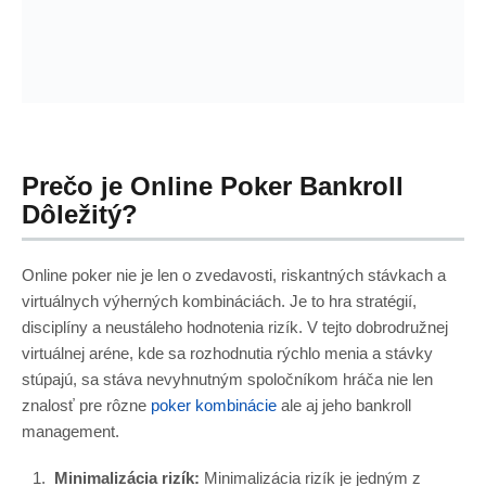
Prečo je Online Poker Bankroll
Dôležitý?
Online poker nie je len o zvedavosti, riskantných stávkach a
virtuálnych výherných kombináciách. Je to hra stratégií,
disciplíny a neustáleho hodnotenia rizík. V tejto dobrodružnej
virtuálnej aréne, kde sa rozhodnutia rýchlo menia a stávky
stúpajú, sa stáva nevyhnutným spoločníkom hráča nie len
znalosť pre rôzne
poker kombinácie
ale aj jeho bankroll
management.
Minimalizácia rizík:
Minimalizácia rizík je jedným z