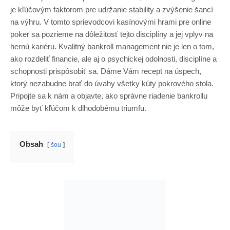
je kľúčovým faktorom pre udržanie stability a zvýšenie šancí
na výhru. V tomto sprievodcovi kasínovými hrami pre online
poker sa pozrieme na dôležitosť tejto disciplíny a jej vplyv na
hernú kariéru. Kvalitný bankroll management nie je len o tom,
ako rozdeliť financie, ale aj o psychickej odolnosti, disciplíne a
schopnosti prispôsobiť sa. Dáme Vám recept na úspech,
ktorý nezabudne brať do úvahy všetky kúty pokrového stola.
Pripojte sa k nám a objavte, ako správne riadenie bankrollu
môže byť kľúčom k dlhodobému triumfu.
Obsah
šou