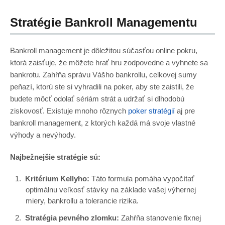
Stratégie Bankroll Managementu
Bankroll management je dôležitou súčasťou online pokru,
ktorá zaisťuje, že môžete hrať hru zodpovedne a vyhnete sa
bankrotu. Zahŕňa správu Vášho bankrollu, celkovej sumy
peňazí, ktorú ste si vyhradili na poker, aby ste zaistili, že
budete môcť odolať sériám strát a udržať si dlhodobú
ziskovosť. Existuje mnoho rôznych
poker stratégií
aj pre
bankroll management, z ktorých každá má svoje vlastné
výhody a nevýhody.
Najbežnejšie stratégie sú:
Kritérium Kellyho:
Táto formula pomáha vypočítať
optimálnu veľkosť stávky na základe vašej výhernej
miery, bankrollu a tolerancie rizika.
Stratégia pevného zlomku:
Zahŕňa stanovenie fixnej