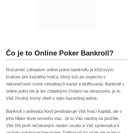
Čo je to Online Poker Bankroll?
Rozumieť základom online poker bankrollu je kľúčovým
krokom pre každého hráča, ktorý túži po úspechu v
nekonečnom svete virtuálnych kariet a bluffovania. Bankroll v
online pokri nie je len chladnými číslami na obrazovke, je to
Váš životný krvný obeh v tejto hazardnej aréne.
Bankroll v jednoduchosti predstavuje Váš hrací kapitál, ale v
jeho hĺbke tkvie omnoho viac. Je to Váš nástroj na prežitie,
Váš štít proti nečakaným ranám osudu a Váš sprievodca k
vrcholu pokerovej hierarchie. Definovať ho však nie je len o