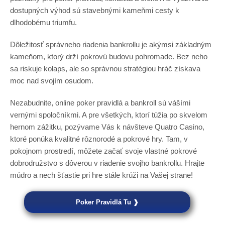
dostupných výhod sú stavebnými kameňmi cesty k
dlhodobému triumfu.
Dôležitosť správneho riadenia bankrollu je akýmsi základným
kameňom, ktorý drží pokrovú budovu pohromade. Bez neho
sa riskuje kolaps, ale so správnou stratégiou hráč získava
moc nad svojím osudom.
Nezabudnite, online poker pravidlá a bankroll sú vášími
vernými spoločníkmi. A pre všetkých, ktorí túžia po skvelom
hernom zážitku, pozývame Vás k návšteve Quatro Casino,
ktoré ponúka kvalitné rôznorodé a pokrové hry. Tam, v
pokojnom prostredí, môžete začať svoje vlastné pokrové
dobrodružstvo s dôverou v riadenie svojho bankrollu. Hrajte
múdro a nech šťastie pri hre stále krúži na Vašej strane!
Poker Pravidlá Tu ❱