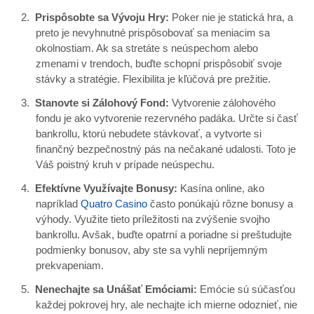
Prispôsobte sa Vývoju Hry:
Poker nie je statická hra, a
preto je nevyhnutné prispôsobovať sa meniacim sa
okolnostiam. Ak sa stretáte s neúspechom alebo
zmenami v trendoch, buďte schopní prispôsobiť svoje
stávky a stratégie. Flexibilita je kľúčová pre prežitie.
Stanovte si Zálohový Fond:
Vytvorenie zálohového
fondu je ako vytvorenie rezervného padáka. Určte si časť
bankrollu, ktorú nebudete stávkovať, a vytvorte si
finančný bezpečnostný pás na nečakané udalosti. Toto je
Váš poistný kruh v prípade neúspechu.
Efektívne Využívajte Bonusy:
Kasína online, ako
napríklad
Quatro Casino
často ponúkajú rôzne bonusy a
výhody. Využite tieto príležitosti na zvýšenie svojho
bankrollu. Avšak, buďte opatrní a poriadne si preštudujte
podmienky bonusov, aby ste sa vyhli nepríjemným
prekvapeniam.
Nenechajte sa Unášať Emóciami:
Emócie sú súčasťou
každej pokrovej hry, ale nechajte ich mierne odoznieť, nie