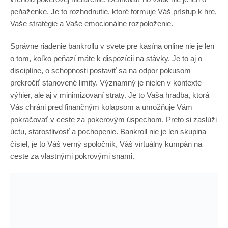
peňaženke. Je to rozhodnutie, ktoré formuje Váš prístup k hre,
Vaše stratégie a Vaše emocionálne rozpoloženie.
Správne riadenie bankrollu v svete pre kasína online nie je len
o tom, koľko peňazí máte k dispozícii na stávky. Je to aj o
disciplíne, o schopnosti postaviť sa na odpor pokusom
prekročiť stanovené limity. Významný je nielen v kontexte
výhier, ale aj v minimizovaní straty. Je to Vaša hradba, ktorá
Vás chráni pred finančným kolapsom a umožňuje Vám
pokračovať v ceste za pokerovým úspechom. Preto si zaslúži
úctu, starostlivosť a pochopenie. Bankroll nie je len skupina
čísiel, je to Váš verný spoločník, Váš virtuálny kumpán na
ceste za vlastnými pokrovými snami.