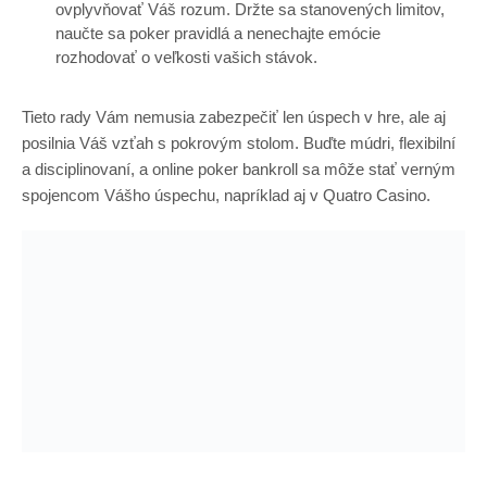
ovplyvňovať Váš rozum. Držte sa stanovených limitov,
naučte sa poker pravidlá a nenechajte emócie
rozhodovať o veľkosti vašich stávok.
Tieto rady Vám nemusia zabezpečiť len úspech v hre, ale aj
posilnia Váš vzťah s pokrovým stolom. Buďte múdri, flexibilní
a disciplinovaní, a online poker bankroll sa môže stať verným
spojencom Vášho úspechu, napríklad aj v Quatro Casino.