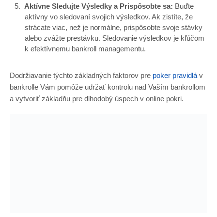
Aktívne Sledujte Výsledky a Prispôsobte sa:
Buďte
aktívny vo sledovaní svojich výsledkov. Ak zistíte, že
strácate viac, než je normálne, prispôsobte svoje stávky
alebo zvážte prestávku. Sledovanie výsledkov je kľúčom
k efektívnemu bankroll managementu.
Dodržiavanie týchto základných faktorov pre
poker pravidlá
v
bankrolle Vám pomôže udržať kontrolu nad Vaším bankrollom
a vytvoriť základňu pre dlhodobý úspech v online pokri.