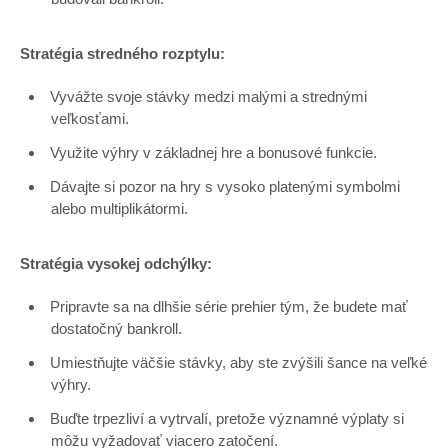
Stratégia stredného rozptylu:
Vyvážte svoje stávky medzi malými a strednými
veľkosťami.
Využite výhry v základnej hre a bonusové funkcie.
Dávajte si pozor na hry s vysoko platenými symbolmi
alebo multiplikátormi.
Stratégia vysokej odchýlky:
Pripravte sa na dlhšie série prehier tým, že budete mať
dostatočný bankroll.
Umiestňujte väčšie stávky, aby ste zvýšili šance na veľké
výhry.
Buďte trpezliví a vytrvalí, pretože významné výplaty si
môžu vyžadovať viacero zatočení.