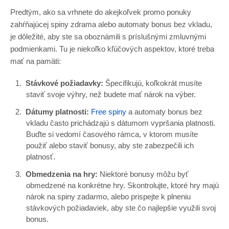
Predtým, ako sa vrhnete do akejkoľvek promo ponuky
zahŕňajúcej spiny zdrama alebo automaty bonus bez vkladu,
je dôležité, aby ste sa oboznámili s príslušnými zmluvnými
podmienkami. Tu je niekoľko kľúčových aspektov, ktoré treba
mať na pamäti:
Stávkové požiadavky:
Špecifikujú, koľkokrát musíte
staviť svoje výhry, než budete mať nárok na výber.
Dátumy platnosti:
Free spiny
a automaty bonus bez
vkladu často prichádzajú s dátumom vypršania platnosti.
Buďte si vedomí časového rámca, v ktorom musíte
použiť alebo staviť bonusy, aby ste zabezpečili ich
platnosť.
Obmedzenia na hry:
Niektoré bonusy môžu byť
obmedzené na konkrétne hry. Skontrolujte, ktoré hry majú
nárok na spiny zadarmo, alebo prispejte k plneniu
stávkových požiadaviek, aby ste čo najlepšie využili svoj
bonus.