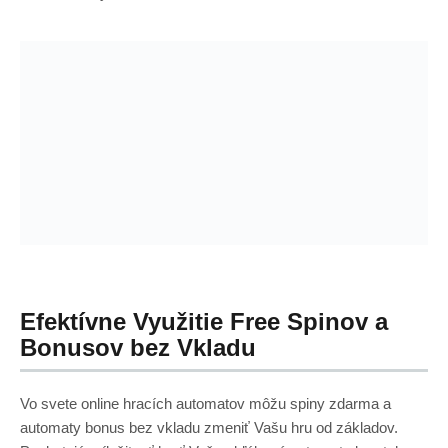
Efektívne Využitie Free Spinov a
Bonusov bez Vkladu
Vo svete online hracích automatov môžu spiny zdarma a
automaty bonus bez vkladu zmeniť Vašu hru od základov.