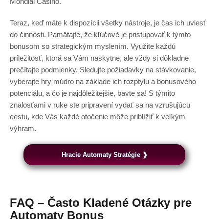
Mondial Casino.
Teraz, keď máte k dispozícii všetky nástroje, je čas ich uviesť
do činnosti. Pamätajte, že kľúčové je pristupovať k týmto
bonusom so strategickým myslením. Využite každú
príležitosť, ktorá sa Vám naskytne, ale vždy si dôkladne
prečítajte podmienky. Sledujte požiadavky na stávkovanie,
vyberajte hry múdro na základe ich rozptylu a bonusového
potenciálu, a čo je najdôležitejšie, bavte sa! S týmito
znalosťami v ruke ste pripravení vydať sa na vzrušujúcu
cestu, kde Vás každé otočenie môže priblížiť k veľkým
výhram.
Hracie Automaty Stratégie ❱
FAQ – Často Kladené Otázky pre
Automaty Bonus