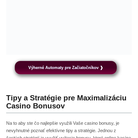
Výherné Automaty pre Začiatočníkov ❱
Tipy a Stratégie pre Maximalizáciu
Casino Bonusov
Na to aby ste čo najlepšie využili Vaše casino bonusy, je
nevyhnutné poznať efektívne tipy a stratégie. Jednou z
častých stratégií je využiť uvítacie bonusy, ktoré online kasína