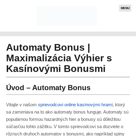
MENU
Automaty Bonus |
Maximalizácia Výhier s
Kasínovými Bonusmi
Úvod – Automaty Bonus
Vitajte v našom
sprievodcovi online kasínovými hrami
, ktorý
sa zameriava na to ako automaty bonus funguje. Automaty sú
populárnou formou hazardných hier a bonusy sú dôležitou
súčasťou tohto zážitku. V tomto sprievodcovi sa dozviete o
rôznych druhoch automatov s bonusmi, ako napríklad spiny