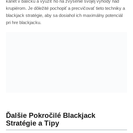
kariet v balíčku a využiť ho na zvýšenie svojej výhody nad
krupiérom. Je dôležité pochopiť a precvičovať tieto techniky a
blackjack stratégie, aby sa dosiahol ich maximálny potenciál
pri hre blackjacku.
Ďalšie Pokročilé Blackjack
Stratégie a Tipy