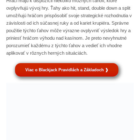
Hráči majú k dispozícii niekoľko možných ťahov, ktoré
ovplyvňujú vývoj hry. Ťahy ako hit, stand, double down a split
umožňujú hráčom prispôsobiť svoje strategické rozhodnutia v
závislosti od ich súčasnej ruky a od kariet krupiéra. Správne
použitie týchto ťahov môže výrazne ovplyvniť výsledok hry a
priniesť hráčom výhodu nad kasínom. Je preto nevyhnutné
porozumieť každému z týchto ťahov a vedieť ich vhodne
aplikovať v rôznych herných situáciách.
Viac o Blackjack Pravidlách a Základoch ❱