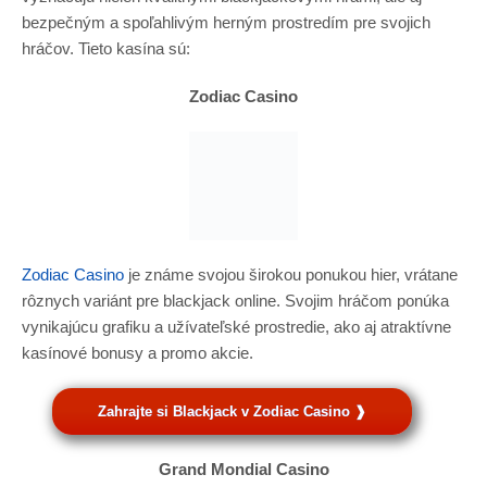
bezpečným a spoľahlivým herným prostredím pre svojich
hráčov. Tieto kasína sú:
Zodiac Casino
Zodiac Casino
je známe svojou širokou ponukou hier, vrátane
rôznych variánt pre blackjack online. Svojim hráčom ponúka
vynikajúcu grafiku a užívateľské prostredie, ako aj atraktívne
kasínové bonusy a promo akcie.
Zahrajte si Blackjack v Zodiac Casino ❱
Grand Mondial Casino