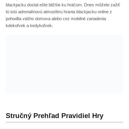
blackjacku dostal ešte bližšie ku hráčom. Dnes môžete zažiť
tú istú adrenalínovú atmosféru hrania blackjacku online z
pohodlia vášho domova alebo cez mobilné zariadenia
kdekoľvek a kedykoľvek.
Stručný Prehľad Pravidiel Hry