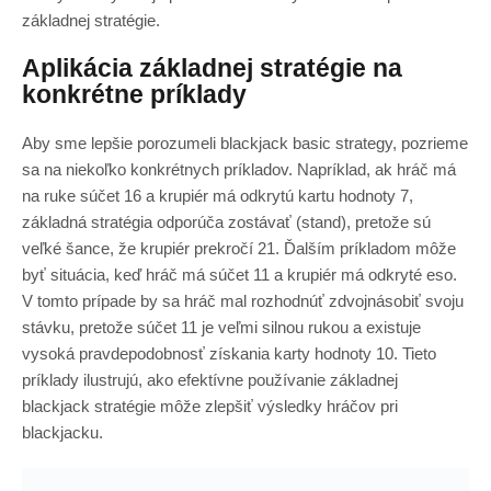
základnej stratégie.
Aplikácia základnej stratégie na
konkrétne príklady
Aby sme lepšie porozumeli blackjack basic strategy, pozrieme
sa na niekoľko konkrétnych príkladov. Napríklad, ak hráč má
na ruke súčet 16 a krupiér má odkrytú kartu hodnoty 7,
základná stratégia odporúča zostávať (stand), pretože sú
veľké šance, že krupiér prekročí 21. Ďalším príkladom môže
byť situácia, keď hráč má súčet 11 a krupiér má odkryté eso.
V tomto prípade by sa hráč mal rozhodnúť zdvojnásobiť svoju
stávku, pretože súčet 11 je veľmi silnou rukou a existuje
vysoká pravdepodobnosť získania karty hodnoty 10. Tieto
príklady ilustrujú, ako efektívne používanie základnej
blackjack stratégie môže zlepšiť výsledky hráčov pri
blackjacku.