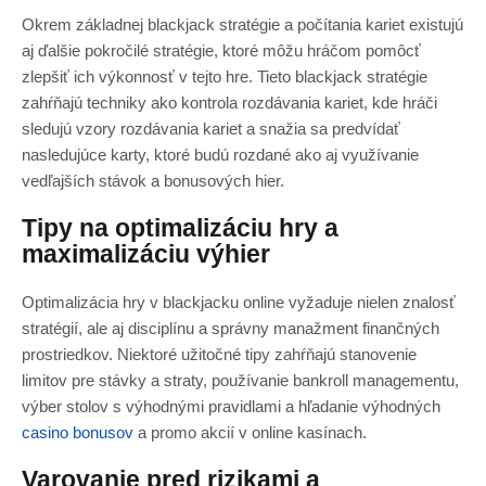
Okrem základnej blackjack stratégie a počítania kariet existujú
aj ďalšie pokročilé stratégie, ktoré môžu hráčom pomôcť
zlepšiť ich výkonnosť v tejto hre. Tieto blackjack stratégie
zahŕňajú techniky ako kontrola rozdávania kariet, kde hráči
sledujú vzory rozdávania kariet a snažia sa predvídať
nasledujúce karty, ktoré budú rozdané ako aj využívanie
vedľajších stávok a bonusových hier.
Tipy na optimalizáciu hry a
maximalizáciu výhier
Optimalizácia hry v blackjacku online vyžaduje nielen znalosť
stratégií, ale aj disciplínu a správny manažment finančných
prostriedkov. Niektoré užitočné tipy zahŕňajú stanovenie
limitov pre stávky a straty, používanie bankroll managementu,
výber stolov s výhodnými pravidlami a hľadanie výhodných
casino bonusov
a promo akcií v online kasínach.
Varovanie pred rizikami a