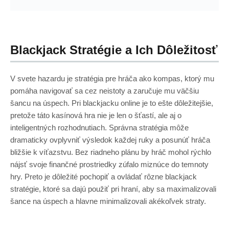
Blackjack Stratégie a Ich Dôležitosť
V svete hazardu je stratégia pre hráča ako kompas, ktorý mu
pomáha navigovať sa cez neistoty a zaručuje mu väčšiu
šancu na úspech. Pri blackjacku online je to ešte dôležitejšie,
pretože táto kasínová hra nie je len o šťastí, ale aj o
inteligentných rozhodnutiach. Správna stratégia môže
dramaticky ovplyvniť výsledok každej ruky a posunúť hráča
bližšie k víťazstvu. Bez riadneho plánu by hráč mohol rýchlo
nájsť svoje finančné prostriedky zúfalo miznúce do temnoty
hry. Preto je dôležité pochopiť a ovládať rôzne blackjack
stratégie, ktoré sa dajú použiť pri hraní, aby sa maximalizovali
šance na úspech a hlavne minimalizovali akékoľvek straty.