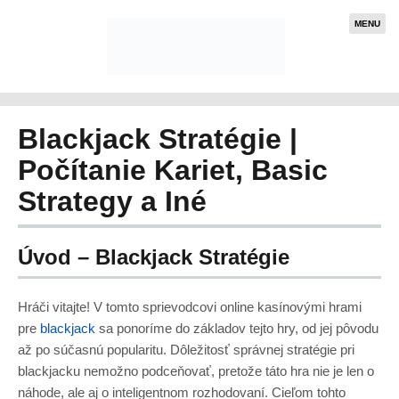
MENU
Blackjack Stratégie |
Počítanie Kariet, Basic
Strategy a Iné
Úvod – Blackjack Stratégie
Hráči vitajte! V tomto sprievodcovi online kasínovými hrami
pre
blackjack
sa ponoríme do základov tejto hry, od jej pôvodu
až po súčasnú popularitu. Dôležitosť správnej stratégie pri
blackjacku nemožno podceňovať, pretože táto hra nie je len o
náhode, ale aj o inteligentnom rozhodovaní. Cieľom tohto