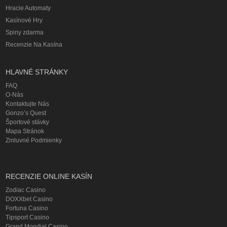
Hracie Automaty
Kasínové Hry
Spiny zdarma
Recenzie Na Kasína
HLAVNÉ STRÁNKY
FAQ
O-Nás
Kontaktujte Nás
Gonzo’s Quest
Športové stávky
Mapa Stránok
Zmluvné Podmienky
RECENZIE ONLINE KASÍN
Zodiac Casino
DOXXbet Casino
Fortuna Casino
Tipsport Casino
Grand Mondial Casino