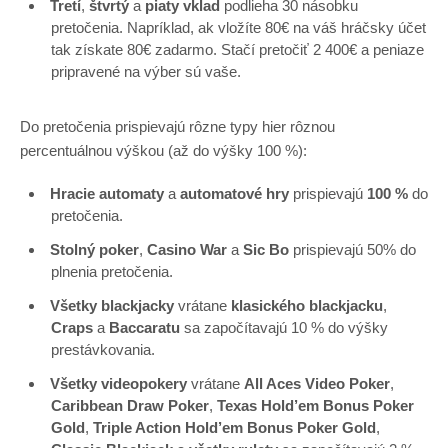
Tretí
,
štvrtý
a
piaty vklad
podlieha 30 násobku
pretočenia. Napríklad, ak vložíte 80€ na váš hráčsky účet
tak získate 80€ zadarmo. Stačí pretočiť 2 400€ a peniaze
pripravené na výber sú vaše.
Do pretočenia prispievajú rôzne typy hier rôznou
percentuálnou výškou (až do výšky 100 %):
Hracie automaty
a
automatové hry
prispievajú
100 %
do
pretočenia.
Stolný poker
,
Casino War
a
Sic Bo
prispievajú 50% do
plnenia pretočenia.
Všetky blackjacky
vrátane
klasického blackjacku
,
Craps
a
Baccaratu
sa započítavajú 10 % do výšky
prestávkovania.
Všetky videopokery
vrátane
All Aces Video Poker
,
Caribbean Draw Poker
,
Texas Hold’em Bonus Poker
Gold
,
Triple Action Hold’em Bonus Poker Gold
,