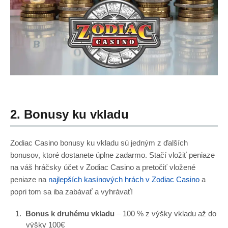
2. Bonusy ku vkladu
Zodiac Casino bonusy ku vkladu sú jedným z ďalších
bonusov, ktoré dostanete úplne zadarmo. Stačí vložiť peniaze
na váš hráčsky účet v Zodiac Casino a pretočiť vložené
peniaze na
najlepších kasínových hrách v Zodiac Casino
a
popri tom sa iba zabávať a vyhrávať!
Bonus k druhému vkladu
– 100 % z výšky vkladu až do
výšky 100€