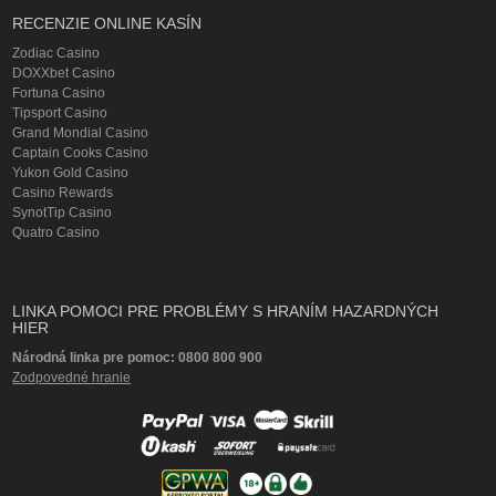
HIER
Národná linka pre pomoc: 0800 800 900
Zodpovedné hranie
Nové Online Casino
Hracie Automaty
Kasínové Hry
Spiny
zdarma
Recenzie Na Kasína
Všetky práva vyhradené 2025
Sledujte nás na sociálnych sieťach