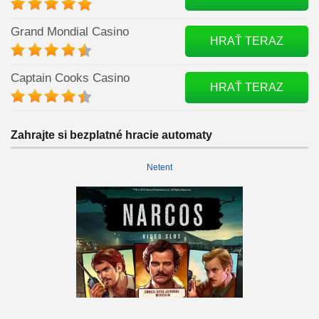
Microgaming
NextGen