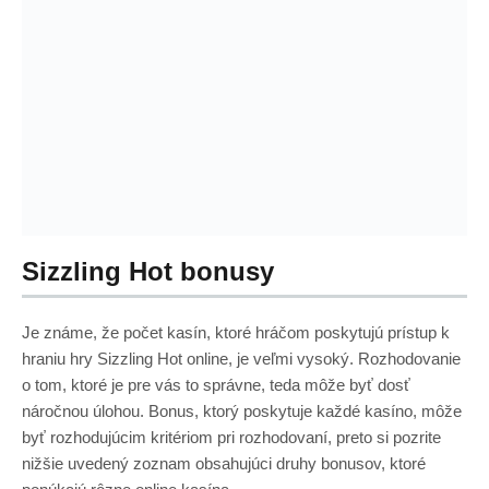
Je známe, že počet kasín, ktoré hráčom poskytujú prístup k
hraniu hry Sizzling Hot online, je veľmi vysoký. Rozhodovanie
o tom, ktoré je pre vás to správne, teda môže byť dosť
náročnou úlohou. Bonus, ktorý poskytuje každé kasíno, môže
byť rozhodujúcim kritériom pri rozhodovaní, preto si pozrite
nižšie uvedený zoznam obsahujúci druhy bonusov, ktoré
ponúkajú rôzne online kasína.
Zvyčajne ponúkajú mnohé online kasína hráčom Slizzing Hot
100% bonus na vklad. Iné ponúkajú
bezplatné točenia
za
registráciu práve na tento herný automat. Ďalšou, ale menej
častou možnosťou je bonus bez vkladu, kde si môžete zahrať
automat až do výšky 5 eur bez toho aby ste museli uskutočniť
vlastný vklad.
Je to vynikajúca príležitosť pre každého začínajúceho hráča,
ktorý chce ochutnať svet online hazardných hier, ale aj pre
profesionálnych hráčov, ktorí chcú vyskúšať hru a zistiť, či je
toto online kasíno pre nich tou pravou voľbou. Odporúčame