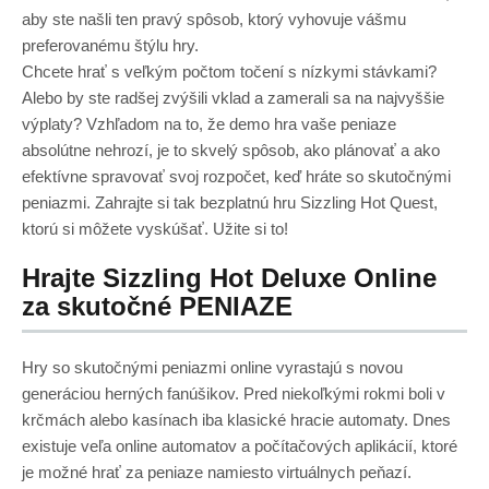
aby ste našli ten pravý spôsob, ktorý vyhovuje vášmu
preferovanému štýlu hry.
Chcete hrať s veľkým počtom točení s nízkymi stávkami?
Alebo by ste radšej zvýšili vklad a zamerali sa na najvyššie
výplaty? Vzhľadom na to, že demo hra vaše peniaze
absolútne nehrozí, je to skvelý spôsob, ako plánovať a ako
efektívne spravovať svoj rozpočet, keď hráte so skutočnými
peniazmi. Zahrajte si tak bezplatnú hru Sizzling Hot Quest,
ktorú si môžete vyskúšať. Užite si to!
Hrajte Sizzling Hot Deluxe Online
za skutočné PENIAZE
Hry so skutočnými peniazmi online vyrastajú s novou
generáciou herných fanúšikov. Pred niekoľkými rokmi boli v
krčmách alebo kasínach iba klasické hracie automaty. Dnes
existuje veľa online automatov a počítačových aplikácií, ktoré
je možné hrať za peniaze namiesto virtuálnych peňazí.