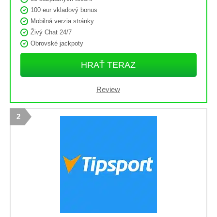
100 eur vkladový bonus
Mobilná verzia stránky
Živý Chat 24/7
Obrovské jackpoty
HRAŤ TERAZ
Review
2