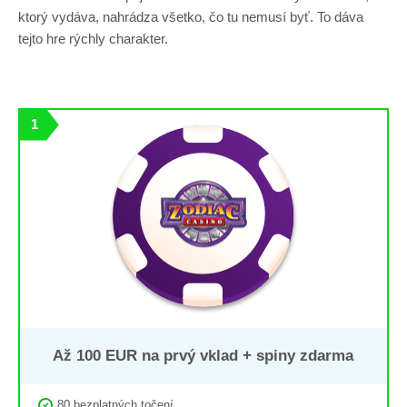
ktorý vydáva, nahrádza všetko, čo tu nemusí byť. To dáva
tejto hre rýchly charakter.
1
Až 100 EUR na prvý vklad + spiny zdarma
80 bezplatných točení