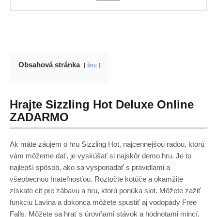
Obsahová stránka
šou
Hrajte Sizzling Hot Deluxe Online
ZADARMO
Ak máte záujem o hru Sizzling Hot, najcennejšou radou, ktorú
vám môžeme dať, je vyskúšať si najskôr demo hru. Je to
najlepší spôsob, ako sa vysporiadať s pravidlami a
všeobecnou hrateľnosťou. Roztočte kotúče a okamžite
získate cit pre zábavu a hru, ktorú ponúka slot. Môžete zažiť
funkciu Lavína a dokonca môžete spustiť aj vodopády Free
Falls. Môžete sa hrať s úrovňami stávok a hodnotami mincí,