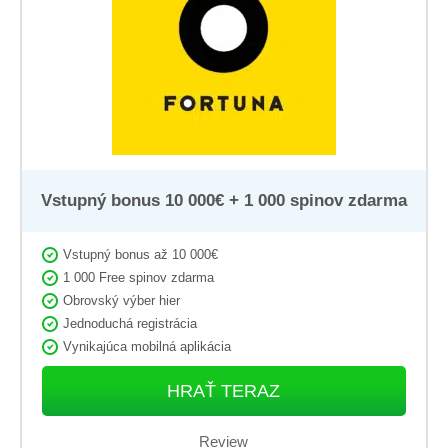
Vstupný bonus 10 000€ + 1 000 spinov zdarma
Vstupný bonus až 10 000€
1 000 Free spinov zdarma
Obrovský výber hier
Jednoduchá registrácia
Vynikajúca mobilná aplikácia
HRAŤ TERAZ
Review