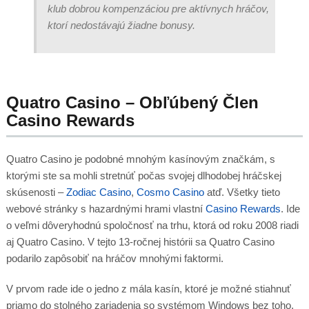
klub dobrou kompenzáciou pre aktívnych hráčov,
ktorí nedostávajú žiadne bonusy.
Quatro Casino – Obľúbený Člen
Casino Rewards
Quatro Casino je podobné mnohým kasínovým značkám, s
ktorými ste sa mohli stretnúť počas svojej dlhodobej hráčskej
skúsenosti –
Zodiac Casino
,
Cosmo Casino
atď. Všetky tieto
webové stránky s hazardnými hrami vlastní
Casino Rewards
. Ide
o veľmi dôveryhodnú spoločnosť na trhu, ktorá od roku 2008 riadi
aj Quatro Casino. V tejto 13-ročnej histórii sa Quatro Casino
podarilo zapôsobiť na hráčov mnohými faktormi.
V prvom rade ide o jedno z mála kasín, ktoré je možné stiahnuť
priamo do stolného zariadenia so systémom Windows bez toho,