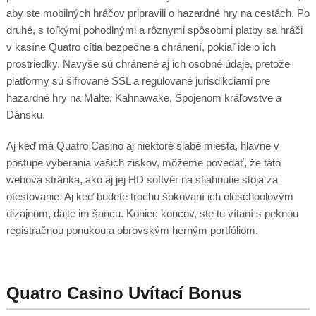
aby ste mobilných hráčov pripravili o hazardné hry na cestách. Po
druhé, s toľkými pohodlnými a rôznymi spôsobmi platby sa hráči
v kasíne Quatro cítia bezpečne a chránení, pokiaľ ide o ich
prostriedky. Navyše sú chránené aj ich osobné údaje, pretože
platformy sú šifrované SSL a regulované jurisdikciami pre
hazardné hry na Malte, Kahnawake, Spojenom kráľovstve a
Dánsku.
Aj keď má Quatro Casino aj niektoré slabé miesta, hlavne v
postupe vyberania vašich ziskov, môžeme povedať, že táto
webová stránka, ako aj jej HD softvér na stiahnutie stoja za
otestovanie. Aj keď budete trochu šokovaní ich oldschoolovým
dizajnom, dajte im šancu. Koniec koncov, ste tu vítaní s peknou
registračnou ponukou a obrovským herným portfóliom.
Quatro Casino Uvítací Bonus