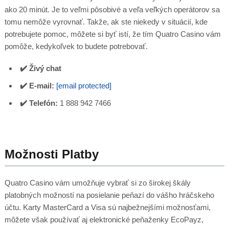
ako 20 minút. Je to veľmi pôsobivé a veľa veľkých operátorov sa
tomu nemôže vyrovnať. Takže, ak ste niekedy v situácií, kde
potrebujete pomoc, môžete si byť istí, že tím Quatro Casino vám
pomôže, kedykoľvek to budete potrebovať.
✔️ Živý chat
✔️ E-mail:
[email protected]
✔️ Telefón:
1 888 942 7466
Možnosti Platby
Quatro Casino vám umožňuje vybrať si zo širokej škály
platobných možností na posielanie peňazí do vášho hráčskeho
účtu. Karty MasterCard a Visa sú najbežnejšími možnosťami,
môžete však používať aj elektronické peňaženky EcoPayz,