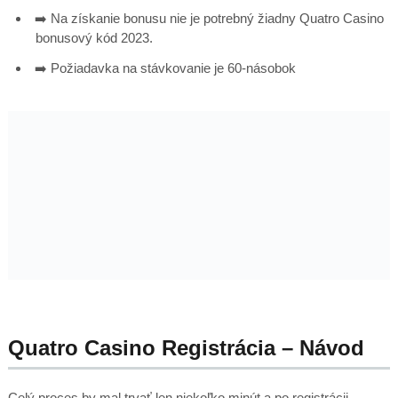
➡️ Na získanie bonusu nie je potrebný žiadny Quatro Casino
bonusový kód 2023.
➡️ Požiadavka na stávkovanie je 60-násobok
Quatro Casino Registrácia – Návod
Celý proces by mal trvať len niekoľko minút a po registrácii