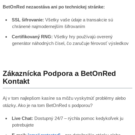
BetOnRed nezaostáva ani po technickej stránke:
SSL šifrovanie:
Všetky vaše údaje a transakcie sú
chránené najmodernejším šifrovaním
Certifikovaný RNG:
Všetky hry používajú overený
generátor náhodných čísel, čo zaručuje férovosť výsledkov
Zákaznícka Podpora a BetOnRed
Kontakt
Aj v tom najlepšom kasíne sa môžu vyskytnúť problémy alebo
otázky. Ako je na tom BetOnRed s podporou?
Live Chat:
Dostupný 24/7 – rýchla pomoc kedykoľvek ju
potrebujete