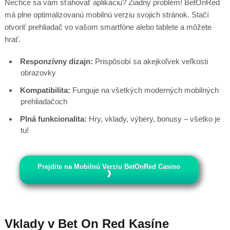
Nechce sa vám sťahovať aplikáciu? Žiadny problém! BetOnRed
má plne optimalizovanú mobilnú verziu svojich stránok. Stačí
otvoriť prehliadač vo vašom smartfóne alebo tablete a môžete
hrať.
Responzívny dizajn:
Prispôsobí sa akejkoľvek veľkosti
obrazovky
Kompatibilita:
Funguje na všetkých moderných mobilných
prehliadačoch
Plná funkcionalita:
Hry, vklady, výbery, bonusy – všetko je
tu!
Prejdite na Mobilnú Verziu BetOnRed Casino
❱
Vklady v Bet On Red Kasíne