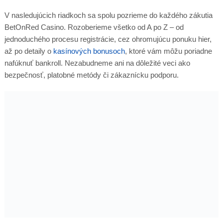
V nasledujúcich riadkoch sa spolu pozrieme do každého zákutia
BetOnRed Casino. Rozoberieme všetko od A po Z – od
jednoduchého procesu registrácie, cez ohromujúcu ponuku hier,
až po detaily o
kasínových bonusoch
, ktoré vám môžu poriadne
nafúknuť bankroll. Nezabudneme ani na dôležité veci ako
bezpečnosť, platobné metódy či zákaznícku podporu.