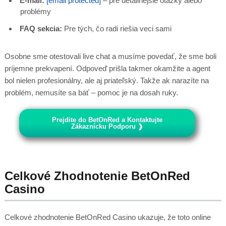
E-mail:
[email protected]
– pre detailnejšie otázky alebo
problémy
FAQ sekcia:
Pre tých, čo radi riešia veci sami
Osobne sme otestovali live chat a musíme povedať, že sme boli
príjemne prekvapení. Odpoveď prišla takmer okamžite a agent
bol nielen profesionálny, ale aj priateľský. Takže ak narazíte na
problém, nemusíte sa báť – pomoc je na dosah ruky.
Prejdite do BetOnRed a Kontaktujte
Zákaznícku Podporu ❱
Celkové Zhodnotenie BetOnRed
Casino
Celkové zhodnotenie BetOnRed Casino ukazuje, že toto online