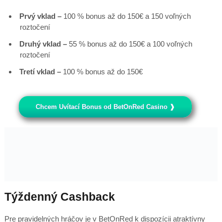
Prvý vklad –
100 % bonus až do 150€ a 150 voľných
roztočení
Druhý vklad –
55 % bonus až do 150€ a 100 voľných
roztočení
Tretí vklad –
100 % bonus až do 150€
Chcem Uvítací Bonus od BetOnRed Casino ❱
Týždenný Cashback
Pre pravidelných hráčov je v BetOnRed k dispozícii atraktívny