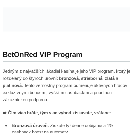
BetOnRed VIP Program
Jedným z najväčších lákadiel kasína je jeho VIP program, ktorý je
rozdelený do štyroch úrovní:
bronzová
,
strieborná
,
zlatá
a
platinová
. Tento vernostný program odmeňuje aktívnych hráčov
exkluzívnymi bonusmi, vyššími cashbackmi a prioritnou
zákazníckou podporou.
➡️ Čím viac hráte, tým viac výhod získavate, vrátane:
Bronzová úroveň:
Získate týždenné dobíjanie a 1%
cashback boost na automaty.