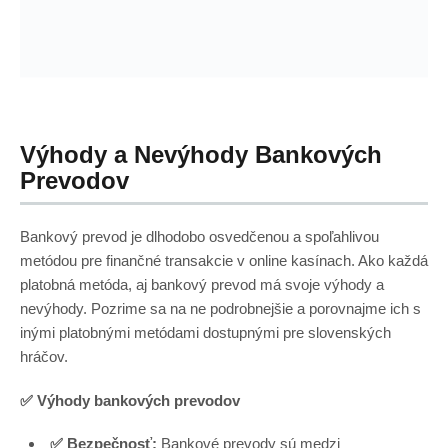
Výhody a Nevýhody Bankových
Prevodov
Bankový prevod je dlhodobo osvedčenou a spoľahlivou
metódou pre finančné transakcie v online kasínach. Ako každá
platobná metóda, aj bankový prevod má svoje výhody a
nevýhody. Pozrime sa na ne podrobnejšie a porovnajme ich s
inými platobnými metódami dostupnými pre slovenských
hráčov.
✅ Výhody bankových prevodov
✅ Bezpečnosť:
Bankové prevody sú medzi