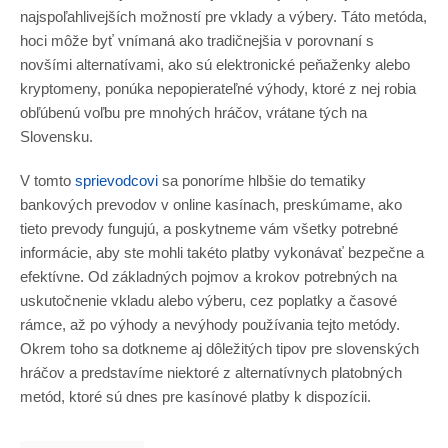
najspoľahlivejších možností pre vklady a výbery. Táto metóda,
hoci môže byť vnímaná ako tradičnejšia v porovnaní s
novšími alternatívami, ako sú elektronické peňaženky alebo
kryptomeny, ponúka nepopierateľné výhody, ktoré z nej robia
obľúbenú voľbu pre mnohých hráčov, vrátane tých na
Slovensku.
V tomto
sprievodcovi
sa ponoríme hlbšie do tematiky
bankových prevodov v online kasínach, preskúmame, ako
tieto prevody fungujú, a poskytneme vám všetky potrebné
informácie, aby ste mohli takéto platby vykonávať bezpečne a
efektívne. Od základných pojmov a krokov potrebných na
uskutočnenie vkladu alebo výberu, cez poplatky a časové
rámce, až po výhody a nevýhody používania tejto metódy.
Okrem toho sa dotkneme aj dôležitých tipov pre slovenských
hráčov a predstavíme niektoré z alternatívnych platobných
metód, ktoré sú dnes pre kasínové platby k dispozícii.