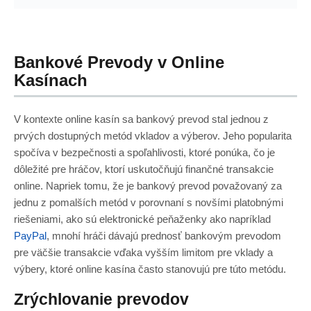
Bankové Prevody v Online
Kasínach
V kontexte online kasín sa bankový prevod stal jednou z
prvých dostupných metód vkladov a výberov. Jeho popularita
spočíva v bezpečnosti a spoľahlivosti, ktoré ponúka, čo je
dôležité pre hráčov, ktorí uskutočňujú finančné transakcie
online. Napriek tomu, že je bankový prevod považovaný za
jednu z pomalších metód v porovnaní s novšími platobnými
riešeniami, ako sú elektronické peňaženky ako napríklad
PayPal
, mnohí hráči dávajú prednosť bankovým prevodom
pre väčšie transakcie vďaka vyšším limitom pre vklady a
výbery, ktoré online kasína často stanovujú pre túto metódu.
Zrýchlovanie prevodov