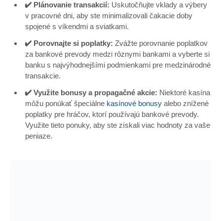
✔️
Plánovanie transakcií:
Uskutočňujte vklady a výbery
v pracovné dni, aby ste minimalizovali čakacie doby
spojené s víkendmi a sviatkami.
✔️
Porovnajte si poplatky:
Zvážte porovnanie poplatkov
za bankové prevody medzi rôznymi bankami a vyberte si
banku s najvýhodnejšími podmienkami pre medzinárodné
transakcie.
✔️
Využite bonusy a propagačné akcie:
Niektoré kasína
môžu ponúkať špeciálne
kasínové bonusy
alebo znížené
poplatky pre hráčov, ktorí používajú bankové prevody.
Využite tieto ponuky, aby ste získali viac hodnoty za vaše
peniaze.