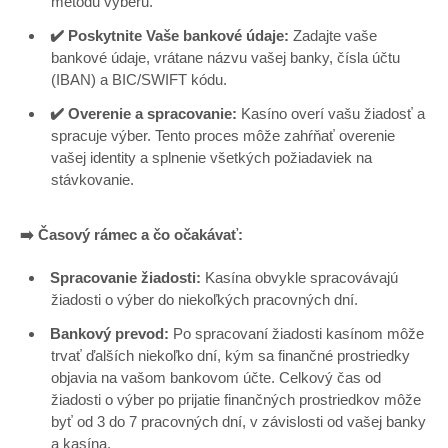
metódu výberu.
✔️
Poskytnite Vaše bankové údaje:
Zadajte vaše
bankové údaje, vrátane názvu vašej banky, čísla účtu
(IBAN) a BIC/SWIFT kódu.
✔️
Overenie a spracovanie:
Kasíno overí vašu žiadosť a
spracuje výber. Tento proces môže zahŕňať overenie
vašej identity a splnenie všetkých požiadaviek na
stávkovanie.
➡️ Časový rámec a čo očakávať:
Spracovanie žiadosti:
Kasína obvykle spracovávajú
žiadosti o výber do niekoľkých pracovných dní.
Bankový prevod:
Po spracovaní žiadosti kasínom môže
trvať ďalších niekoľko dní, kým sa finančné prostriedky
objavia na vašom bankovom účte. Celkový čas od
žiadosti o výber po prijatie finančných prostriedkov môže
byť od 3 do 7 pracovných dní, v závislosti od vašej banky
a kasína.