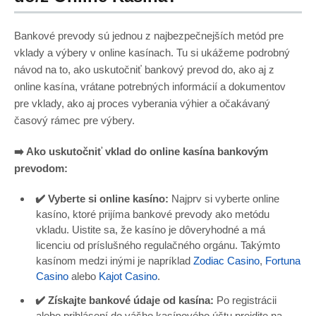
Bankové prevody sú jednou z najbezpečnejších metód pre
vklady a výbery v online kasínach. Tu si ukážeme podrobný
návod na to, ako uskutočniť bankový prevod do, ako aj z
online kasína, vrátane potrebných informácií a dokumentov
pre vklady, ako aj proces vyberania výhier a očakávaný
časový rámec pre výbery.
➡️ Ako uskutočniť vklad do online kasína bankovým
prevodom:
✔️
Vyberte si online kasíno:
Najprv si vyberte online
kasíno, ktoré prijíma bankové prevody ako metódu
vkladu. Uistite sa, že kasíno je dôveryhodné a má
licenciu od príslušného regulačného orgánu. Takýmto
kasínom medzi inými je napríklad
Zodiac Casino
,
Fortuna
Casino
alebo
Kajot Casino
.
✔️
Získajte bankové údaje od kasína:
Po registrácii
alebo prihlásení do vášho kasínového účtu prejdite na