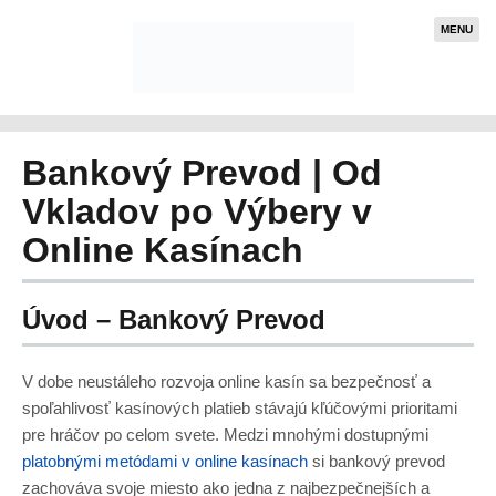
MENU
Bankový Prevod | Od
Vkladov po Výbery v
Online Kasínach
Úvod – Bankový Prevod
V dobe neustáleho rozvoja online kasín sa bezpečnosť a
spoľahlivosť kasínových platieb stávajú kľúčovými prioritami
pre hráčov po celom svete. Medzi mnohými dostupnými
platobnými metódami v online kasínach
si bankový prevod
zachováva svoje miesto ako jedna z najbezpečnejších a