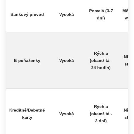
Pomalá (3-7
Môžu
Bankový prevod
Vysoká
dní)
vys
Rýchla
Nízk
E-peňaženky
Vysoká
(okamžitá -
stre
24 hodín)
Rýchla
Kreditné/Debetné
Nízk
Vysoká
(okamžitá -
karty
stre
3 dni)