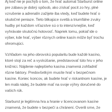
Aj keď nie je pochýb o tom, že hrať automat Starburst online
pre zábavu je dobrý spôsob, ako získať pocit zo hry, plné
vzrušenie a adrenalín zažijete iba vtedy, keď budete hrať o
skutočné peniaze. Tieto blikajúce svetlá a triumfálne zvuky
hudby pri každom víťazstve sú o to intenzívnejšie, keď
vyhrávate skutočnú hotovosť. Napriek tomu, pokiaľ ide o
výber, kde hrať, výber rôznych online kasín môže byť trochu
ohromujúci.
Vzhľadom na jeho obrovskú popularitu bude každé kasíno,
ktoré stojí za reč a vyskúšanie, predstavovať túto hru v jeho
knižnici. Nájdenie najlepšieho kasína znamená zohľadniť
rôzne faktory. Predovšetkým musíte hrať v bezpečnom
kasíne. Koniec koncov, ak budete hrať v riskantnom kasíne, je
len malá nádej, že budete mať na svoje výhry doručené do
vašich rúk.
Starburst je legitímna hra a hranie v licencovanom kasíne
znamená, že budete v bezpečí a chránení. Overili sme, že