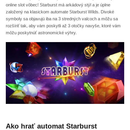
online slot vôbec! Starburst má arkádový stýl a je úplne
založený na klasickom automate Starburst Wilds. Divoké
symboly sa objavujú iba na 3 stredných valcoch a môžu sa
rozšíriť tak, aby vám poskytli až 3 otočky navyše, ktoré vám
môžu poskytnúť astronomické výhry.
Ako hrať automat Starburst