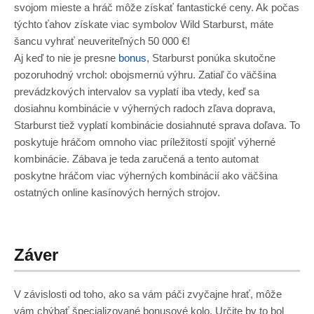
svojom mieste a hráč môže získať fantastické ceny. Ak počas
týchto ťahov získate viac symbolov Wild Starburst, máte
šancu vyhrať neuveriteľných 50 000 €!
Aj keď to nie je presne
bonus
, Starburst ponúka skutočne
pozoruhodný vrchol: obojsmernú výhru. Zatiaľ čo väčšina
prevádzkových intervalov sa vyplatí iba vtedy, keď sa
dosiahnu kombinácie v výherných radoch zľava doprava,
Starburst tiež vyplatí kombinácie dosiahnuté sprava doľava. To
poskytuje hráčom omnoho viac príležitostí spojiť výherné
kombinácie. Zábava je teda zaručená a tento automat
poskytne hráčom viac výherných kombinácií ako väčšina
ostatných online kasínových herných strojov.
Záver
V závislosti od toho, ako sa vám páči zvyčajne hrať, môže
vám chýbať špecializované bonusové kolo. Určite by to bol