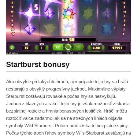
Startburst bonusy
Ako obvykle pri takýchto hrách, aj v prípade tejto hry sa hráči
nestarajú o obvyklý progresívny jackpot. Maximálne výplaty
Starburst zostávajú rovnaké a počas hry sa nezvyšujú.
Jednou z hlavných atrakcií tejto hry je však možnosť získania
bezplatnej rotácie a hrania bonusových loptičiek. Hráči môžu
roztočiť valce zadarmo, ak sa na stredných líniách objavia
symboly Wild Starburst. Potom hráč získa tri bezplatné spiny.
Počas týchto troch ťahov symboly Wils Starburst zostávajú na