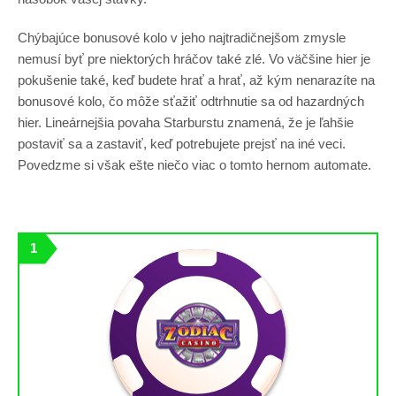
Chýbajúce bonusové kolo v jeho najtradičnejšom zmysle
nemusí byť pre niektorých hráčov také zlé. Vo väčšine hier je
pokušenie také, keď budete hrať a hrať, až kým nenarazíte na
bonusové kolo, čo môže sťažiť odtrhnutie sa od hazardných
hier. Lineárnejšia povaha Starburstu znamená, že je ľahšie
postaviť sa a zastaviť, keď potrebujete prejsť na iné veci.
Povedzme si však ešte niečo viac o tomto hernom automate.
1