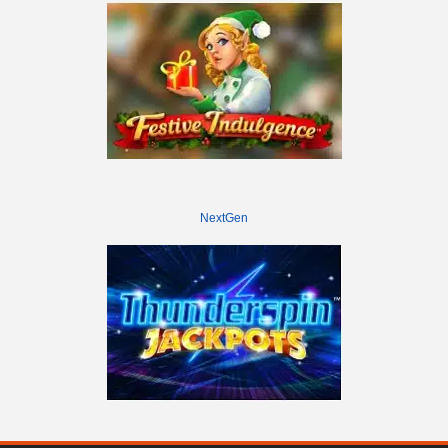
NextGen