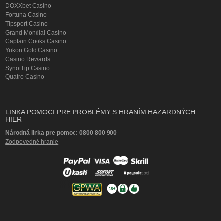
DOXXbet Casino
Fortuna Casino
Tipsport Casino
Grand Mondial Casino
Captain Cooks Casino
Yukon Gold Casino
Casino Rewards
SynotTip Casino
Quatro Casino
LINKA POMOCI PRE PROBLÉMY S HRANÍM HAZARDNÝCH
HIER
Národná linka pre pomoc: 0800 800 900
Zodpovedné hranie