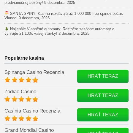
predvianočnej sezóny!
9 decembra, 2025
SANTA SPINY: Kasína rozdávajú až 1 000 000 free spinov počas
Vianoc!
9 decembra, 2025
Najlepšie Vianočné automaty: Roztočte sezónne automaty a
vyhrajte 21 100x vašej stávky!
2 decembra, 2025
Populárne kasína
Spinanga Casino Recenzia
HRAŤ TERAZ
Zodiac Casino
HRAŤ TERAZ
Casinia Casino Recenzia
HRAŤ TERAZ
Grand Mondial Casino