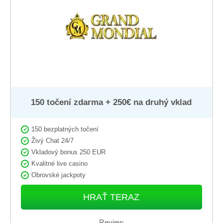
150 točení zdarma + 250€ na druhý vklad
150 bezplatných točení
Živý Chat 24/7
Vkladový bonus 250 EUR
Kvalitné live casino
Obrovské jackpoty
HRAŤ TERAZ
Review