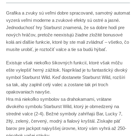
Grafika a zvuky sú veľmi dobre spracované, samotný automat
vyzerá veľmi moderne a zvukové efekty sú ostré a jasné.
Jednoduchosť hry Starburst znamená, že sa dobre hodí pre
nových hráčov, pretože neexistujú žiadne zložité bonusové
kolá ani ďalšie funkcie, ktoré by ste mali zvládnuť – všetko, čo
musíte urobiť, je roztočiť valce a tie sa budú hýbať.
Existuje však niekoľko šikovných funkcií, ktoré však môžu
ešte vylepšiť herný zážitok. Napríklad je tu fantastický divoký
symbol Starburst Wild. Keď dostanete Starburst Wild, rozšíri
sa tak, aby zaplnil celý valec a zostane tak pri troch
opakovaniach navyše.
Hra má niekoľko symbolov sa drahokamami, vrátane
divokého symbolu Starburst Wild, ktorý je obmedzený na
stredné valce (2-4). Bežné symboly zahŕňajú Bar, Lucky 7,
žltý, zelený, červený, modrý a fialový kryštál. Získajte päť
barov pre jackpot najvyššej úrovne, ktorý vám vyhrá až 250-
násobok vašej stávky.