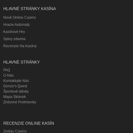
HLAVNÉ STRÁNKY KASÍNA
Nové Online Casino
Hracie Automaty
Kasínové Hry
Spiny zdarma
Recenzie Na Kasína
HLAVNÉ STRÁNKY
FAQ
O-Nás
Kontaktujte Nás
Gonzo’s Quest
Športové stávky
Mapa Stránok
Zmluvné Podmienky
RECENZIE ONLINE KASÍN
Zodiac Casino