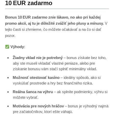
10 EUR zadarmo
Bonus 10 EUR zadarmo znie lákavo, no ako pri každej
promo akcii, aj tu je dôležité zvážiť jeho plusy a mínusy.
V
tejto časti si zhrnieme, čo môžete očakávať a na čo si dať
pozor.
Výhody:
Žiadny vklad nie je potrebný
– bonus získate bez toho,
aby ste museli vkladať vlastné peniaze, alebo pre
získanie bonusu vám stačí splniť minimálny vklad.
Možnosť otestovať kasíno
– ideálny spôsob, ako si
vyskúšať prostredie a hry bez finančného rizika.
Reálna šanca na výhru
– ak splníte podmienky, výhru si
môžete vybrať.
Motivácia pre nových hráčov
– bonus je výhodný najmä
pre začiatočníkov, ktorí ešte váhajú.