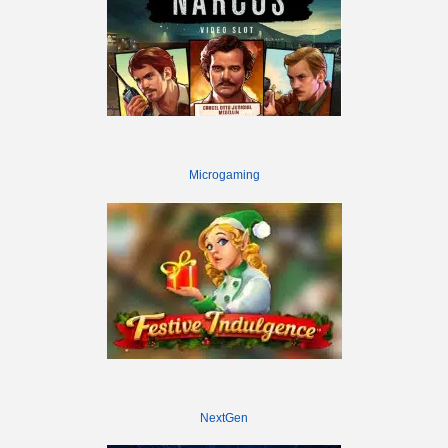
Microgaming
NextGen