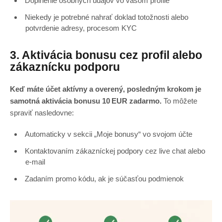
Doplnenie osobných údajov vo vašom profile
Niekedy je potrebné nahrať doklad totožnosti alebo
potvrdenie adresy, procesom KYC
3. Aktivácia bonusu cez profil alebo
zákaznícku podporu
Keď máte účet aktívny a overený, posledným krokom je
samotná aktivácia bonusu 10 EUR zadarmo.
To môžete
spraviť nasledovne:
Automaticky v sekcii „Moje bonusy“ vo svojom účte
Kontaktovaním zákazníckej podpory cez live chat alebo
e-mail
Zadaním promo kódu, ak je súčasťou podmienok