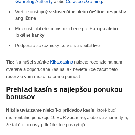
Gambling Authority
alebo
Curacao eGaming
.
Web je dostupný
v slovenčine alebo češtine, respektív
angličtine
Možnosti platieb sú prispôsobené pre
Európu alebo
lokálne banky
Podpora a zákaznícky servis sú spoľahlivé
Tip:
Na našej stránke
Kika.casino
nájdete recenzie na nami
overené a odporúčané kasína, ak neviete kde začať tieto
recenzie vám môžu náramne pomôcť!
Prehľad kasín s najlepšou ponukou
bonusov
Nižšie uvádzame niekoľko príkladov kasín
, ktoré buď
momentálne ponúkajú 10 EUR zadarmo, alebo sú známe tým,
že takéto bonusy príležitostne poskytujú: