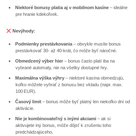
Niektoré bonusy platia aj v mobilnom kasíne
– ideálne
pre hranie kdekoľvek.
Nevýhody:
Podmienky prestávkovania
– obvykle musíte bonus
prestávkovať 30- až 40-krát, čo môže byť náročné.
Obmedzený výber hier
– bonus často platí iba na
vybrané automaty, nie na všetky dostupné hry.
Maximálna výška výhry
– niektoré kasína obmedzujú,
koľko môžete vyhrať z bonusu bez vkladu (napr. max.
100 EUR).
Časový limit
– bonus môže byť platný len niekoľko dní od
aktivácie.
Nie je kombinovateľný s inými akciami
– ak si
aktivujete iný bonus, môže dôjsť k zrušeniu toho
predchádzajúceho.