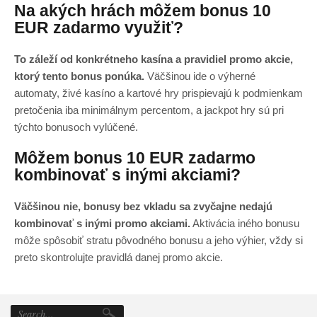
Na akých hrách môžem bonus 10
EUR zadarmo využiť?
To záleží od konkrétneho kasína a pravidiel promo akcie,
ktorý tento bonus ponúka.
Väčšinou ide o výherné
automaty, živé kasíno a kartové hry prispievajú k podmienkam
pretočenia iba minimálnym percentom, a jackpot hry sú pri
týchto bonusoch vylúčené.
Môžem bonus 10 EUR zadarmo
kombinovať s inými akciami?
Väčšinou nie, bonusy bez vkladu sa zvyčajne nedajú
kombinovať s inými promo akciami.
Aktivácia iného bonusu
môže spôsobiť stratu pôvodného bonusu a jeho výhier, vždy si
preto skontrolujte pravidlá danej promo akcie.