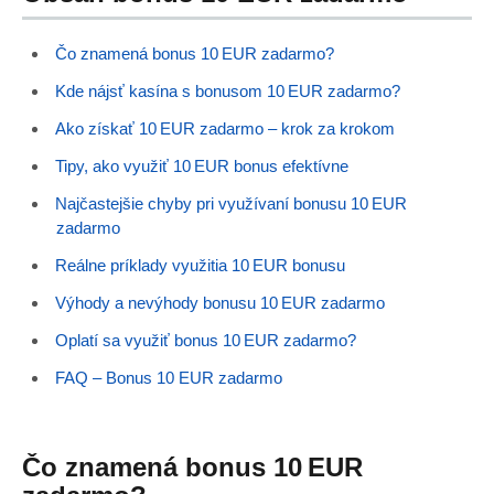
Čo znamená bonus 10 EUR zadarmo?
Kde nájsť kasína s bonusom 10 EUR zadarmo?
Ako získať 10 EUR zadarmo – krok za krokom
Tipy, ako využiť 10 EUR bonus efektívne
Najčastejšie chyby pri využívaní bonusu 10 EUR
zadarmo
Reálne príklady využitia 10 EUR bonusu
Výhody a nevýhody bonusu 10 EUR zadarmo
Oplatí sa využiť bonus 10 EUR zadarmo?
FAQ – Bonus 10 EUR zadarmo
Čo znamená bonus 10 EUR