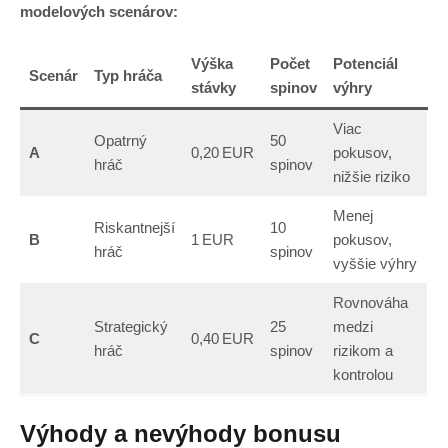
modelových scenárov:
Výška
Počet
Potenciál
Scenár
Typ hráča
stávky
spinov
výhry
Viac
Opatrný
50
A
0,20 EUR
pokusov,
hráč
spinov
nižšie riziko
Menej
Riskantnejší
10
B
1 EUR
pokusov,
hráč
spinov
vyššie výhry
Rovnováha
Strategický
25
medzi
C
0,40 EUR
hráč
spinov
rizikom a
kontrolou
Výhody a nevýhody bonusu