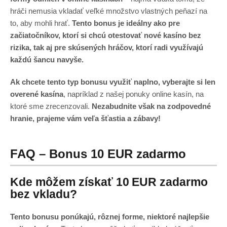
hráči nemusia vkladať veľké množstvo vlastných peňazí na
to, aby mohli hrať.
Tento bonus je ideálny ako pre
začiatočníkov, ktorí si chcú otestovať nové kasíno bez
rizika, tak aj pre skúsených hráčov, ktorí radi využívajú
každú šancu navyše.
Ak chcete tento typ bonusu využiť naplno, vyberajte si len
overené kasína
, napríklad z našej ponuky online kasín, na
ktoré sme zrecenzovali.
Nezabudnite však na zodpovedné
hranie, prajeme vám veľa šťastia a zábavy!
FAQ – Bonus 10 EUR zadarmo
Kde môžem získať 10 EUR zadarmo
bez vkladu?
Tento bonusu ponúkajú, rôznej forme, niektoré najlepšie