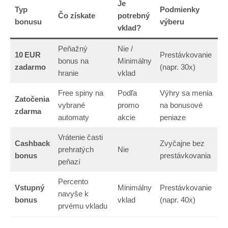
Je
Typ
Podmienky
Čo získate
potrebný
bonusu
výberu
vklad?
Peňažný
Nie /
10 EUR
Prestávkovanie
bonus na
Minimálny
zadarmo
(napr. 30x)
hranie
vklad
Free spiny na
Podľa
Výhry sa menia
Zatočenia
vybrané
promo
na bonusové
zdarma
automaty
akcie
peniaze
Vrátenie časti
Cashback
Zvyčajne bez
prehratých
Nie
bonus
prestávkovania
peňazí
Percento
Vstupný
Minimálny
Prestávkovanie
navyše k
bonus
vklad
(napr. 40x)
prvému vkladu