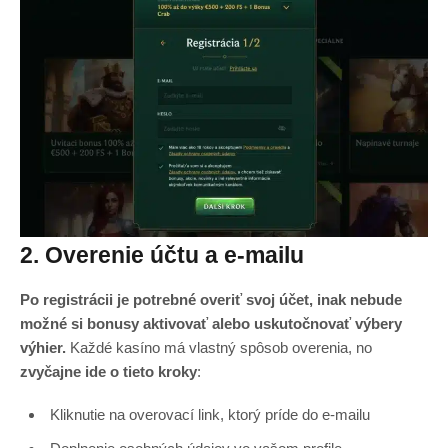
2. Overenie účtu a e-mailu
Po registrácii je potrebné overiť svoj účet, inak nebude
možné si bonusy aktivovať alebo uskutočnovať výbery
výhier.
Každé kasíno má vlastný spôsob overenia, no
zvyčajne ide o tieto kroky
:
Kliknutie na overovací link, ktorý príde do e-mailu