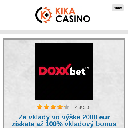
MENU
4.3
/ 5.0
Za vklady vo výške 2000 eur
získate až 100% vkladový bonus