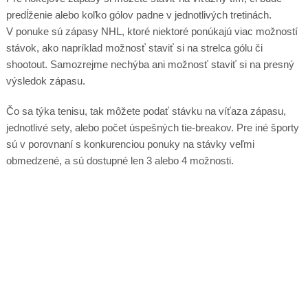
predĺženie alebo koľko gólov padne v jednotlivých tretinách.
V ponuke sú zápasy NHL, ktoré niektoré ponúkajú viac možností
stávok, ako napríklad možnosť staviť si na strelca gólu či
shootout. Samozrejme nechýba ani možnosť staviť si na presný
výsledok zápasu.
Čo sa týka tenisu, tak môžete podať stávku na víťaza zápasu,
jednotlivé sety, alebo počet úspešných tie-breakov. Pre iné športy
sú v porovnaní s konkurenciou ponuky na stávky veľmi
obmedzené, a sú dostupné len 3 alebo 4 možnosti.