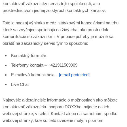
kontaktovať zákaznícky servis tejto spoločnosti, a to
prostredníctvom jednej zo štyroch kontaktných kanálov.
Toto je naozaj výnimka medzi stávkovými kanceláriami na trhu,
ktoré sa zvyčajne spoliehajú na živý chat ako prostriedok
komunikácie so zákazníkmi. V prípade potreby je možné sa
obrátiť na zákaznícky servis týmito spôsobmi:
Kontaktný formulár
Telefónny kontakt – +421911569909
E-mailová komunikácia –
[email protected]
Live Chat
Najnovšie a detailnejšie informácie o možnostiach ako môžete
kontaktovať zákaznícku podporu DOXXbet nájdete na ich
webovej stránke, v sekcií Kontakt alebo na samotnom spodku
webovej stránky, kde sú tieto uvedené malým písmom.