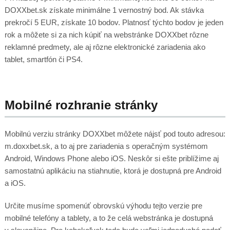
DOXXbet.sk získate minimálne 1 vernostný bod. Ak stávka
prekročí 5 EUR, získate 10 bodov. Platnosť týchto bodov je jeden
rok a môžete si za nich kúpiť na webstránke DOXXbet rôzne
reklamné predmety, ale aj rôzne elektronické zariadenia ako
tablet, smartfón či PS4.
Mobilné rozhranie stránky
Mobilnú verziu stránky DOXXbet môžete nájsť pod touto adresou:
m.doxxbet.sk, a to aj pre zariadenia s operačným systémom
Android, Windows Phone alebo iOS. Neskôr si ešte priblížime aj
samostatnú aplikáciu na stiahnutie, ktorá je dostupná pre Android
a iOS.
Určite musíme spomenúť obrovskú výhodu tejto verzie pre
mobilné telefóny a tablety, a to že celá webstránka je dostupná