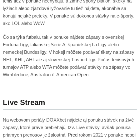
tenis tiež v ponuke nechýbajú, a zimné športy biatlon, skoky na
lyžiach alebo zjazdové lyžovanie tu tiež nájdete, akonáhle sa
konajú nejaké preteky. V ponuke sú dokonca stávky na e-športy,
ako LOL alebo WoW.
Čo sa týka futbalu, tak v ponuke nájdete zápasy slovenskej
Fortuna Ligy, talianskej Serie A, španielskej La Ligy alebo
nemeckej Bundesligy. V hokeji môžete podávať tikety na zápasy
NHL, KHL, AHL ale aj slovenskej Tipsport ligy. Počas tenisových
turnajov ATP alebo WTA môžete podávať stávky na zápasy vo
Wimbledone, Australian či American Open.
Live Stream
Na webovom portály DOXXbet nájdete aj ponuku stávok na živé
zápasy, ktoré práve prebiehajú, tzv. Live stávky, avšak ponuka
priamych prenosov je žalostná. Pred rokom 2021 v ponuke neboli