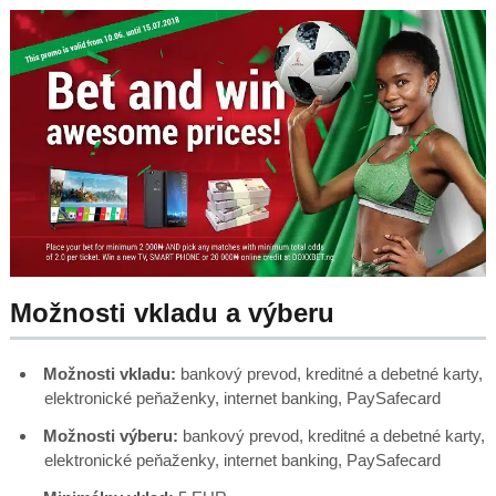
Možnosti vkladu a výberu
Možnosti vkladu:
bankový prevod, kreditné a debetné karty,
elektronické peňaženky, internet banking, PaySafecard
Možnosti výberu:
bankový prevod, kreditné a debetné karty,
elektronické peňaženky, internet banking, PaySafecard