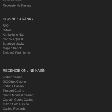
Recenzie Na Kasína
HLAVNÉ STRÁNKY
FAQ
O-Nás
Kontaktujte Nás
Gonzo’s Quest
Športové stávky
Mapa Stránok
Zmluvné Podmienky
RECENZIE ONLINE KASÍN
Zodiac Casino
DOXXbet Casino
Fortuna Casino
Tipsport Casino
Grand Mondial Casino
Captain Cooks Casino
Yukon Gold Casino
Casino Rewards