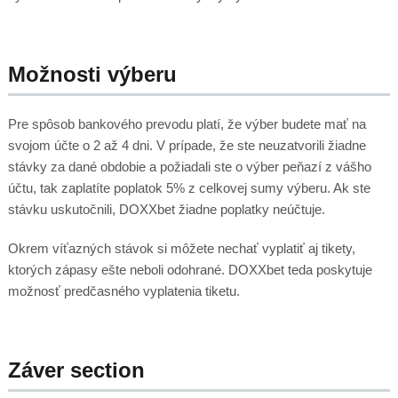
Možnosti výberu
Pre spôsob bankového prevodu platí, že výber budete mať na
svojom účte o 2 až 4 dni. V prípade, že ste neuzatvorili žiadne
stávky za dané obdobie a požiadali ste o výber peňazí z vášho
účtu, tak zaplatíte poplatok 5% z celkovej sumy výberu. Ak ste
stávku uskutočnili, DOXXbet žiadne poplatky neúčtuje.
Okrem víťazných stávok si môžete nechať vyplatiť aj tikety,
ktorých zápasy ešte neboli odohrané. DOXXbet teda poskytuje
možnosť predčasného vyplatenia tiketu.
Záver section