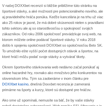
V našej DOXXbet recenzií si bližšie priblížime túto stránku na
športové stávky, a aké možnosti pre potencionálneho nového, ale
aj pravidelného hráča ponúka. Keďže kancelária je na trhu už viac
ako 25 rokov je jasné, že má dobré skúsenosti nielen s pravidlami
tohto sektoru ale aj so starostlivosťou o spokojnosť svojich
zákazníkov. Od roku 2006 spoločnosť prevádzkuje svoj web, na
ktorom môžete online podávať športové stávky. V roku 2018
došlo k spojeniu spoločnosti DOXXbet so spoločnosťou Betx SK.
To umožnilo ešte vyšší počet dostupných stávok a športov, na
ktoré hráči môžu podať svoje stávky a vytvárať tikety.
Okrem športového stávkovania web nedávno začal ponúkať aj
online hazardné hry, rovnako ako množstvo jeho konkurentov na
slovenskom trhu. Tým sa zaoberáme v inom článku pre
DOXXbet kasíno
, dnešná Doxxbet recenzia je zameraná
primárne na športy a kurzy, ktoré sú dostupné pre hráčov.
Ako sme už spomínali, nemusíte sa báť, že by vaše stávky
neboli dostatočne zabezpečené. Web ponúka SSL šifrovanie a je