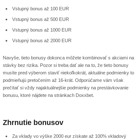
Vstupný bonus až 100 EUR
Vstupný bonus až 500 EUR
Vstupný bonus až 1000 EUR
Vstupný bonus až 2000 EUR
Navyše, tieto bonusy dokonca môžete kombinovať s akciami na
stávky bez rizika. Pozor si treba dať ale na to, že tieto bonusy
musíte pred výberom staviť niekoľkokrát, aktuálne podmienky to
podmieňujú pretočením až 16-krát. Odporúčame vám však
prečítať si vždy najaktuálnejšie podmienky na prestávkovanie
bonusu, ktoré nájdete na stránkach Doxxbet.
Zhrnutie bonusov
Za vklady vo výške 2000 eur získate až 100% vkladový