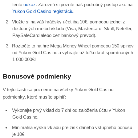
tento
odkaz
. Zároveň si pozrite náš podrobný postup ako na
Yukon Gold Casino registráciu
.
Vložte si na váš hráčsky účet iba 10€, pomocou jednej z
dostupných metód vkladu (Visa, Mastercard, Skrill, Neteller,
PaySafeCard alebo cez bankový prevod).
Roztočte to na hre Mega Money Wheel pomocou 150 spinov
od Yukon Gold Casino a vyhrajte už toľko krát spomínaných
1 000 000€!
Bonusové podmienky
V tejto časti sa pozrieme na všetky Yukon Gold Casino
podmienky, ktoré musíte splniť:
Vykonajte prvý vklad do 7 dní od založenia účtu v Yukon
Gold Casino.
Minimálna výška vkladu pre zisk daného vstupného bonusu
je 10€.