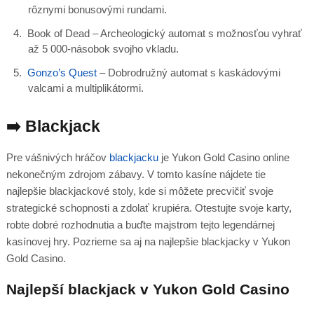
rôznymi bonusovými rundami.
Book of Dead – Archeologický automat s možnosťou vyhrať
až 5 000-násobok svojho vkladu.
Gonzo’s Quest
– Dobrodružný automat s kaskádovými
valcami a multiplikátormi.
➡️ Blackjack
Pre vášnivých hráčov
blackjacku
je Yukon Gold Casino online
nekonečným zdrojom zábavy. V tomto kasíne nájdete tie
najlepšie blackjackové stoly, kde si môžete precvičiť svoje
strategické schopnosti a zdolať krupiéra. Otestujte svoje karty,
robte dobré rozhodnutia a buďte majstrom tejto legendárnej
kasínovej hry. Pozrieme sa aj na najlepšie blackjacky v Yukon
Gold Casino.
Najlepší blackjack v Yukon Gold Casino