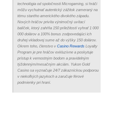
technológia od spoločnosti Microgaming, si hráči
môžu vychutnať autentický zážitok zameraný na
tému starého amerického divokého západu.
Nových hráčov privíta výnimočný uvítací
balíček, ktorý zahŕňa 150 príležitostí vyhrať 1 000
000 dolárov a 100% bonus zodpovedajúci ich
druhej vkladovej sume až do výšky 150 dolárov.
Okrem toho, členstvo v
Casino Rewards
Loyalty
Program je pre hráčov exkluzívne a poskytuje
prístup k vernostným bodom a pravidelným
týždenným/mesačným akciám. Yukon Gold
Casino sa vyznačuje 24/7 zákazníckou podporou
v niekoľkých jazykoch a zaručuje férové
podmienky pri hraní.