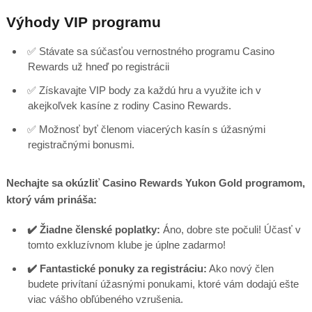
Výhody VIP programu
✅ Stávate sa súčasťou vernostného programu Casino
Rewards už hneď po registrácii
✅ Získavajte VIP body za každú hru a využite ich v
akejkoľvek kasíne z rodiny Casino Rewards.
✅ Možnosť byť členom viacerých kasín s úžasnými
registračnými bonusmi.
Nechajte sa okúzliť Casino Rewards Yukon Gold programom,
ktorý vám prináša:
✔️ Žiadne členské poplatky:
Áno, dobre ste počuli! Účasť v
tomto exkluzívnom klube je úplne zadarmo!
✔️ Fantastické ponuky za registráciu:
Ako nový člen
budete privítaní úžasnými ponukami, ktoré vám dodajú ešte
viac vášho obľúbeného vzrušenia.