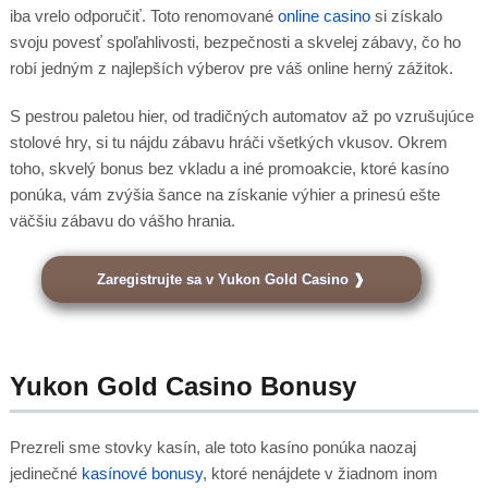
iba vrelo odporučiť. Toto renomované
online casino
si získalo
svoju povesť spoľahlivosti, bezpečnosti a skvelej zábavy, čo ho
robí jedným z najlepších výberov pre váš online herný zážitok.
S pestrou paletou hier, od tradičných automatov až po vzrušujúce
stolové hry, si tu nájdu zábavu hráči všetkých vkusov. Okrem
toho, skvelý bonus bez vkladu a iné promoakcie, ktoré kasíno
ponúka, vám zvýšia šance na získanie výhier a prinesú ešte
väčšiu zábavu do vášho hrania.
Zaregistrujte sa v Yukon Gold Casino ❱
Yukon Gold Casino Bonusy
Prezreli sme stovky kasín, ale toto kasíno ponúka naozaj
jedinečné
kasínové bonusy
, ktoré nenájdete v žiadnom inom