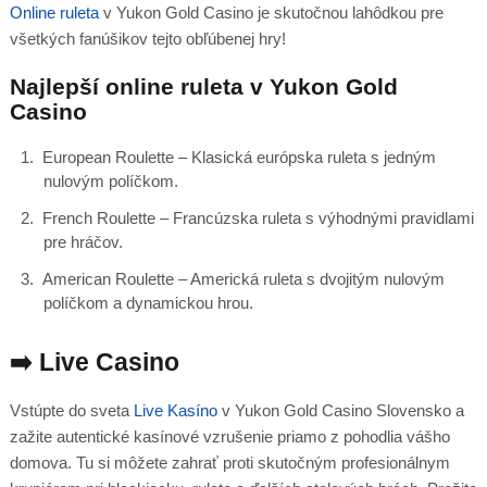
Online ruleta
v Yukon Gold Casino je skutočnou lahôdkou pre
všetkých fanúšikov tejto obľúbenej hry!
Najlepší online ruleta v Yukon Gold
Casino
European Roulette – Klasická európska ruleta s jedným
nulovým políčkom.
French Roulette – Francúzska ruleta s výhodnými pravidlami
pre hráčov.
American Roulette – Americká ruleta s dvojitým nulovým
políčkom a dynamickou hrou.
➡️ Live Casino
Vstúpte do sveta
Live Kasíno
v Yukon Gold Casino Slovensko a
zažite autentické kasínové vzrušenie priamo z pohodlia vášho
domova. Tu si môžete zahrať proti skutočným profesionálnym