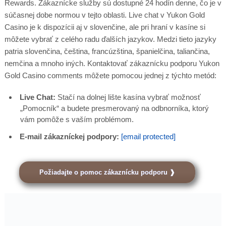
Rewards. Zákaznícke služby sú dostupné 24 hodín denne, čo je v
súčasnej dobe normou v tejto oblasti. Live chat v Yukon Gold
Casino je k dispozícii aj v slovenčine, ale pri hraní v kasíne si
môžete vybrať z celého radu ďalších jazykov. Medzi tieto jazyky
patria slovenčina, čeština, francúzština, španielčina, taliančina,
nemčina a mnoho iných. Kontaktovať zákaznícku podporu Yukon
Gold Casino comments môžete pomocou jednej z týchto metód:
Live Chat:
Stačí na dolnej lište kasína vybrať možnosť
„Pomocník“ a budete presmerovaný na odbnorníka, ktorý
vám pomôže s vaším problémom.
E-mail zákazníckej podpory:
[email protected]
Požiadajte o pomoc zákaznícku podporu ❱