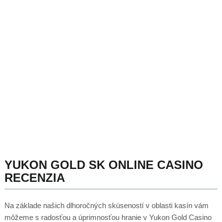
YUKON GOLD SK ONLINE CASINO
RECENZIA
Na základe našich dlhoročných skúseností v oblasti kasín vám
môžeme s radosťou a úprimnosťou hranie v Yukon Gold Casino