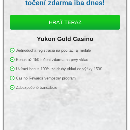
točení zdarma iba dnes!
HRAŤ TERAZ
Yukon Gold Casino
Jednoduchá registrácia na počítači aj mobile
Bonus až 150 točení zdarma na prvý vklad
Uvítací bonus 100% za druhý vklad do výšky 150€
Casino Rewards vernostný program
Zabezpečené transakcie