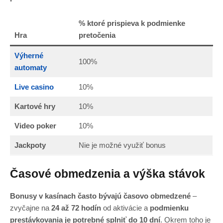
% ktoré prispieva k podmienke
Hra
pretočenia
Výherné
100%
automaty
Live casino
10%
Kartové hry
10%
Video poker
10%
Jackpoty
Nie je možné využiť bonus
Časové obmedzenia a výška stávok
Bonusy v kasínach často bývajú časovo obmedzené
–
zvyčajne na
24 až 72 hodín
od aktivácie a
podmienku
prestávkovania je potrebné splniť do 10 dní
. Okrem toho je