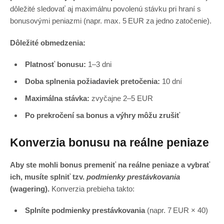
dôležité sledovať aj maximálnu povolenú stávku pri hraní s
bonusovými peniazmi (napr. max. 5 EUR za jedno zatočenie).
Dôležité obmedzenia:
Platnosť bonusu:
1–3 dni
Doba splnenia požiadaviek pretočenia:
10 dní
Maximálna stávka:
zvyčajne 2–5 EUR
Po prekročení sa bonus a výhry môžu zrušiť
Konverzia bonusu na reálne peniaze
Aby ste mohli bonus premeniť na reálne peniaze a vybrať
ich, musíte splniť tzv.
podmienky prestávkovania
(wagering).
Konverzia prebieha takto:
Splníte podmienky prestávkovania
(napr. 7 EUR × 40)