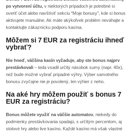
po vytvorení účtu,
v niektorých prípadoch je potrebné si
overiť účet alebo navštíviť sekciu “Moje bonusy”, kde si bonus
aktivujete manuálne. Ak máte akýkoľvek problém neváhajte a
kontaktujte zákaznícku podporu kasína.
Môžem si 7 EUR za registráciu ihneď
vybrať?
Nie hneď, väčšina kasín vyžaduje, aby ste bonus najprv
prestávkovali
– teda vsadil určitý násobok sumy (napr. 40x),
než bude možné vybrať prípadné výhry. Výber samotného
bonusu zvyčajne nie je povolený, len výhier z neho.
Na aké hry môžem použiť s bonus 7
EUR za registráciu?
Bonus môžete využiť na väčšie automatov
, niekedy do
podmienky prestávkovania spadajú, s určitým percentom, aj
stolové hry alebo live kasíno. Každé kasíno má však vlastné