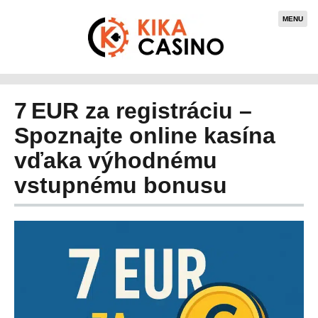
MENU
7 EUR za registráciu –
Spoznajte online kasína
vďaka výhodnému
vstupnému bonusu