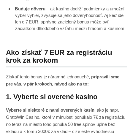
Buduje dôveru
– ak kasíno dodrží podmienky a umožní
výber výhier, zvyšuje sa jeho dôveryhodnosť. Aj keď ide
len o 7 EUR, správne zacielený bonus môže byť
začiatkom dlhodobého vzťahu medzi hráčom a kasínom.
Ako získať 7 EUR za registráciu
krok za krokom
Získať tento bonus je náramné jednoduché,
pripravili sme
pre vás, v pár krokoch, návod ako na to:
1. Vyberte si overené kasíno
Vyberte si niektoré z nami overených kasín
, ako je napr.
GratoWin Casino, ktoré v minulosti ponúkalo 7€ za registráciu
no teraz na miesto toho ponúka 50 free spinov úplne bez
vkladu a k tomu 3000€ za vklad – čiže ešte výhodnejšiu