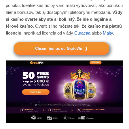
ponuku. Ideálne kasíno by vám malo vyhovovať, ako ponukou
hier a bonusov, tak aj dostupnými platobnými metódami.
Vždy
si kasíno overte aby ste si boli istý, že ide o legálne a
férové kasíno
. Overiť si ho môžete tak, že
kasíno má platnú
licenciu
, napríklad licencia od vlády
Curacaa
alebo
Malty
.
Chcem bonus od GratoWin ❱