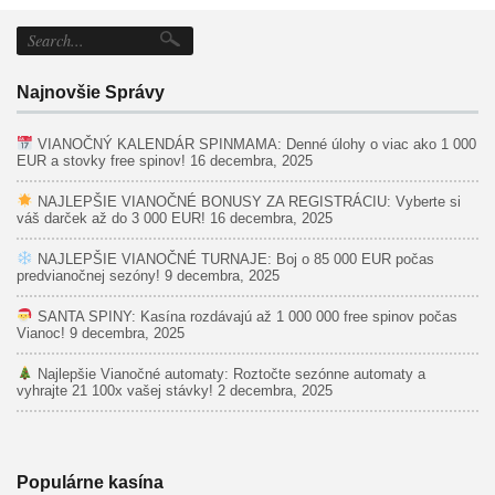
Najnovšie Správy
VIANOČNÝ KALENDÁR SPINMAMA: Denné úlohy o viac ako 1 000
EUR a stovky free spinov!
16 decembra, 2025
NAJLEPŠIE VIANOČNÉ BONUSY ZA REGISTRÁCIU: Vyberte si
váš darček až do 3 000 EUR!
16 decembra, 2025
NAJLEPŠIE VIANOČNÉ TURNAJE: Boj o 85 000 EUR počas
predvianočnej sezóny!
9 decembra, 2025
SANTA SPINY: Kasína rozdávajú až 1 000 000 free spinov počas
Vianoc!
9 decembra, 2025
Najlepšie Vianočné automaty: Roztočte sezónne automaty a
vyhrajte 21 100x vašej stávky!
2 decembra, 2025
Populárne kasína