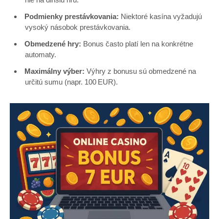
Podmienky prestávkovania:
Niektoré kasína vyžadujú
vysoký násobok prestávkovania.
Obmedzené hry:
Bonus často platí len na konkrétne
automaty.
Maximálny výber:
Výhry z bonusu sú obmedzené na
určitú sumu (napr. 100 EUR).