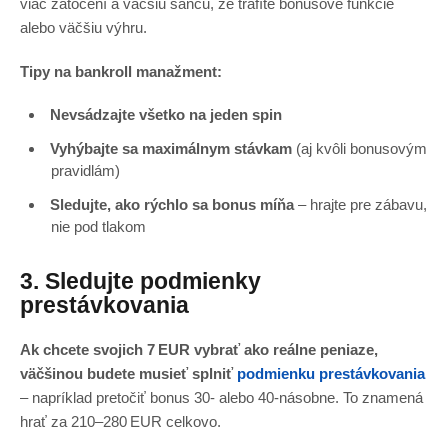
viac zatočení a väčšiu šancu, že trafíte bonusové funkcie
alebo väčšiu výhru.
Tipy na bankroll manažment:
Nevsádzajte všetko na jeden spin
Vyhýbajte sa maximálnym stávkam
(aj kvôli bonusovým
pravidlám)
Sledujte, ako rýchlo sa bonus míňa
– hrajte pre zábavu,
nie pod tlakom
3. Sledujte podmienky
prestávkovania
Ak chcete svojich 7 EUR vybrať ako reálne peniaze,
väčšinou budete musieť splniť
podmienku prestávkovania
– napríklad pretočiť bonus 30- alebo 40-násobne. To znamená
hrať za 210–280 EUR celkovo.