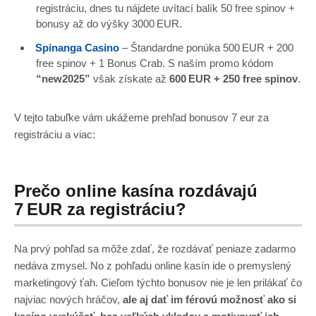
registráciu, dnes tu nájdete uvítací balík 50 free spinov +
bonusy až do výšky 3000 EUR.
Spinanga Casino
– Štandardne ponúka 500 EUR + 200
free spinov + 1 Bonus Crab. S naším promo kódom
“new2025”
však získate až
600 EUR + 250 free spinov
.
V tejto tabuľke vám ukážeme prehľad bonusov 7 eur za
registráciu a viac:
Prečo online kasína rozdávajú
7 EUR za registráciu?
Na prvý pohľad sa môže zdať, že rozdávať peniaze zadarmo
nedáva zmysel. No z pohľadu online kasín ide o premyslený
marketingový ťah. Cieľom týchto bonusov nie je len prilákať čo
najviac nových hráčov,
ale aj dať im férovú možnosť ako si