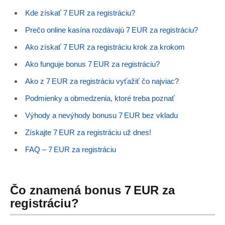
Kde získať 7 EUR za registráciu?
Prečo online kasína rozdávajú 7 EUR za registráciu?
Ako získať 7 EUR za registráciu krok za krokom
Ako funguje bonus 7 EUR za registráciu?
Ako z 7 EUR za registráciu vyťažiť čo najviac?
Podmienky a obmedzenia, ktoré treba poznať
Výhody a nevýhody bonusu 7 EUR bez vkladu
Získajte 7 EUR za registráciu už dnes!
FAQ – 7 EUR za registráciu
Čo znamená bonus 7 EUR za
registráciu?