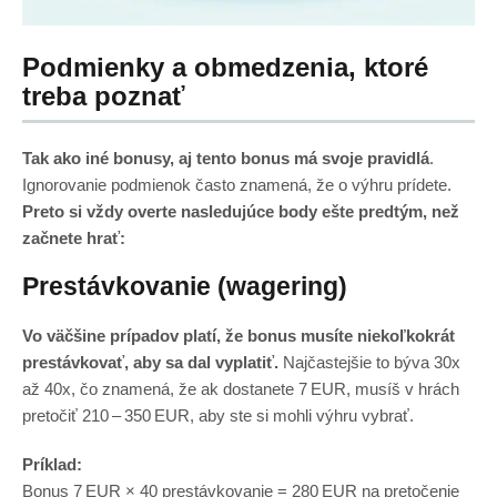
Podmienky a obmedzenia, ktoré
treba poznať
Tak ako iné bonusy, aj tento bonus má svoje pravidlá
.
Ignorovanie podmienok často znamená, že o výhru prídete.
Preto si vždy overte nasledujúce body ešte predtým, než
začnete hrať:
Prestávkovanie (wagering)
Vo väčšine prípadov platí, že bonus musíte niekoľkokrát
prestávkovať, aby sa dal vyplatiť.
Najčastejšie to býva 30x
až 40x, čo znamená, že ak dostanete 7 EUR, musíš v hrách
pretočiť 210 – 350 EUR, aby ste si mohli výhru vybrať.
Príklad:
Bonus 7 EUR × 40 prestávkovanie = 280 EUR na pretočenie