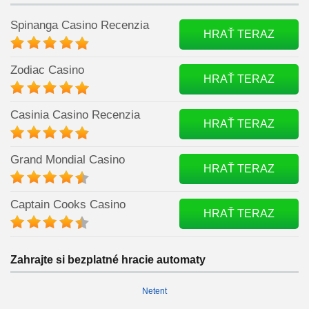
Spinanga Casino Recenzia
HRAŤ TERAZ
Zodiac Casino
HRAŤ TERAZ
Casinia Casino Recenzia
HRAŤ TERAZ
Grand Mondial Casino
HRAŤ TERAZ
Captain Cooks Casino
HRAŤ TERAZ
Zahrajte si bezplatné hracie automaty
Netent