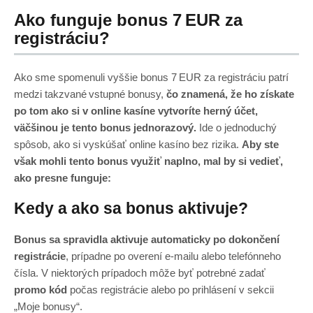
Ako funguje bonus 7 EUR za
registráciu?
Ako sme spomenuli vyššie bonus 7 EUR za registráciu patrí
medzi takzvané vstupné
bonusy,
čo znamená, že ho získate
po tom ako si v online kasíne vytvoríte herný účet,
väčšinou je tento bonus jednorazový.
Ide o jednoduchý
spôsob, ako si vyskúšať online kasíno bez rizika.
Aby ste
však mohli tento bonus využiť naplno, mal by si vedieť,
ako presne funguje:
Kedy a ako sa bonus aktivuje?
Bonus sa spravidla aktivuje automaticky po dokončení
registrácie
, prípadne po overení e-mailu alebo telefónneho
čísla. V niektorých prípadoch môže byť potrebné zadať
promo kód
počas registrácie alebo po prihlásení v sekcii
„Moje bonusy“.