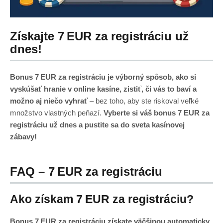
Získajte 7 EUR za registráciu už
dnes!
Bonus 7 EUR za registráciu je výborný spôsob, ako si
vyskúšať hranie v online kasíne, zistiť, či vás to baví a
možno aj niečo vyhrať
– bez toho, aby ste riskoval veľké
množstvo vlastných peňazí.
Vyberte si váš bonus 7 EUR za
registráciu už dnes a pustite sa do sveta kasínovej
zábavy!
FAQ – 7 EUR za registráciu
Ako získam 7 EUR za registráciu?
Bonus 7 EUR za registráciu získate väčšinou automaticky