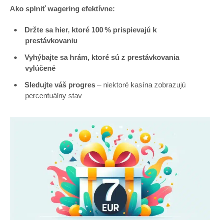
Ako splniť wagering efektívne:
Držte sa hier, ktoré 100 % prispievajú k
prestávkovaniu
Vyhýbajte sa hrám, ktoré sú z prestávkovania
vylúčené
Sledujte váš progres
– niektoré kasína zobrazujú
percentuálny stav