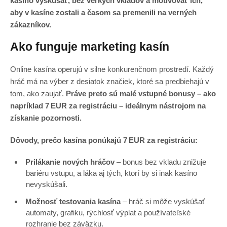
kasíno vyskúšať, bez veľkých vkladov a motivovať ich,
aby v kasíne zostali a časom sa premenili na verných
zákazníkov.
Ako funguje marketing kasín
Online kasína operujú v silne konkurenčnom prostredí. Každý
hráč má na výber z desiatok značiek, ktoré sa predbiehajú v
tom, ako zaujať.
Práve preto sú malé vstupné bonusy – ako
napríklad 7 EUR za registráciu – ideálnym nástrojom na
získanie pozornosti.
Dôvody, prečo kasína ponúkajú 7 EUR za registráciu:
Prilákanie nových hráčov
– bonus bez vkladu znižuje
bariéru vstupu, a láka aj tých, ktorí by si inak kasíno
nevyskúšali.
Možnosť testovania kasína
– hráč si môže vyskúšať
automaty, grafiku, rýchlosť výplat a používateľské
rozhranie bez záväzku.