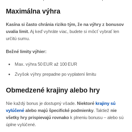
Maximálna výhra
Kasína si často chránia riziko tým, že na výhry z bonusov
uvalia limit.
Aj keď vyhráte viac, budete si môcť vybrať len
určitú sumu.
Bežné limity výhier:
Max. výhra 50 EUR až 100 EUR
Zvyšok výhry prepadne po vyplatení limitu
Obmedzené krajiny alebo hry
Nie každý bonus je dostupný všade.
Niektoré
krajiny sú
vylúčené
alebo majú špecifické podmienky
. Taktiež
nie
všetky hry prispievajú rovnako
k plneniu bonusu – alebo sú
úplne vylúčené.