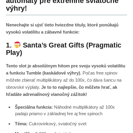
automaty pre extrémne sviatočné
výhry!
Nenechajte si ujsť tieto hviezdne tituly, ktoré ponúkajú
vysokú volatilitu a zábavné funkcie:
1.
Santa’s Great Gifts (Pragmatic
Play)
Tento slot je absolútnym hitom pre svoju vysokú volatilitu
a funkciu Tumble (kaskádové výhry).
Počas free spinov
môžete zbierať multiplikátory až do 100x, čo dáva šancu na
obrovské výplaty.
Je to to najlepšie, čo môžete hrať, ak
hľadáte adrenalínový vianočný zážitok!
Špeciálna funkcia:
Náhodné multiplikátory až 100x
padajú priamo v základnej hre aj free spinoch
Téma:
Cukrovinkový, sviatočný svet