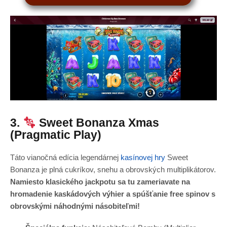
3.
Sweet Bonanza Xmas
(Pragmatic Play)
Táto vianočná edícia legendárnej
kasínovej hry
Sweet
Bonanza je plná cukríkov, snehu a obrovských multiplikátorov.
Namiesto klasického jackpotu sa tu zameriavate na
hromadenie kaskádových výhier a spúšťanie free spinov s
obrovskými náhodnými násobiteľmi!