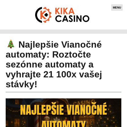
MENU
Najlepšie Vianočné
automaty: Roztočte
sezónne automaty a
vyhrajte 21 100x vašej
stávky!