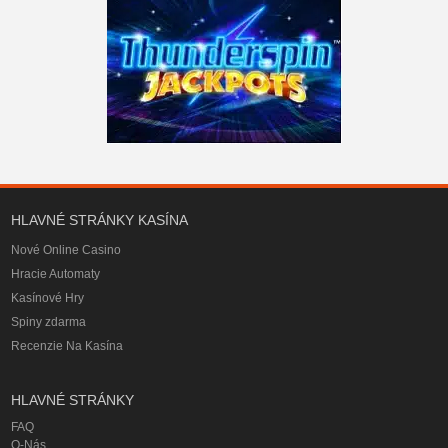
HLAVNÉ STRÁNKY KASÍNA
Nové Online Casino
Hracie Automaty
Kasínové Hry
Spiny zdarma
Recenzie Na Kasína
HLAVNÉ STRÁNKY
FAQ
O-Nás