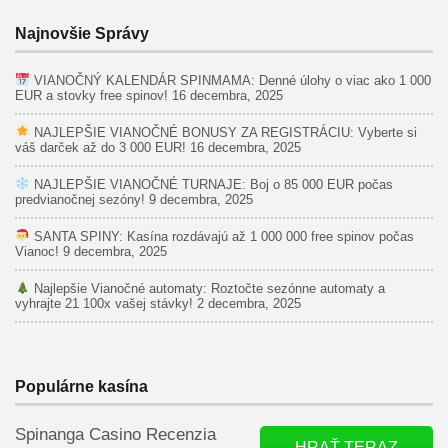
Najnovšie Správy
VIANOČNÝ KALENDÁR SPINMAMA: Denné úlohy o viac ako 1 000
EUR a stovky free spinov!
16 decembra, 2025
NAJLEPŠIE VIANOČNÉ BONUSY ZA REGISTRÁCIU: Vyberte si
váš darček až do 3 000 EUR!
16 decembra, 2025
NAJLEPŠIE VIANOČNÉ TURNAJE: Boj o 85 000 EUR počas
predvianočnej sezóny!
9 decembra, 2025
SANTA SPINY: Kasína rozdávajú až 1 000 000 free spinov počas
Vianoc!
9 decembra, 2025
Najlepšie Vianočné automaty: Roztočte sezónne automaty a
vyhrajte 21 100x vašej stávky!
2 decembra, 2025
Populárne kasína
Spinanga Casino Recenzia
HRAŤ TERAZ