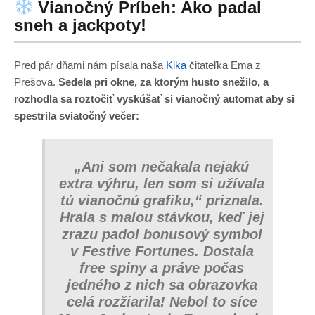
Vianočný Príbeh: Ako padal
sneh a jackpoty!
Pred pár dňami nám písala naša
Kika
čitateľka Ema z
Prešova.
Sedela pri okne, za ktorým husto snežilo, a
rozhodla sa roztočiť vyskúšať si vianočný automat aby si
spestrila sviatočný večer:
„Ani som nečakala nejakú
extra výhru, len som si užívala
tú vianočnú grafiku,“ priznala.
Hrala s malou stávkou, keď jej
zrazu padol bonusový symbol
v
Festive Fortunes
. Dostala
free spiny a práve počas
jedného z nich sa obrazovka
celá rozžiarila! Nebol to síce