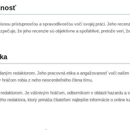
dnosť
nou prístupnosťou a spravodlivosťou voči svojej práci. Jeho recen
ečuje, že jeho recenzie sú objektívne a spoľahlivé, pretože verí, že h
ika
oddaným redaktorom. Jeho pracovná etika a angažovanosť voči našim 
dy hráčom robia z neho neoceniteľného člena tímu.
n redaktorom. Je vášnivým hráčom, odborníkom v oblasti hazardu a 
o redaktora, ktorý prináša čitateľom najlepšie informácie o online ka