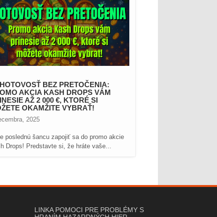
HOTOVOSŤ BEZ PRETOČENIA:
OMO AKCIA KASH DROPS VÁM
INESIE AŽ 2 000 €, KTORÉ SI
ŽETE OKAMŽITE VYBRAŤ!
ecembra, 2025
e poslednú šancu zapojiť sa do promo akcie
h Drops! Predstavte si, že hráte vaše...
LINKA POMOCI PRE PROBLÉMY S