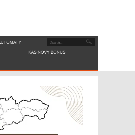
AUTOMATY
KASÍNOVÝ BONUS