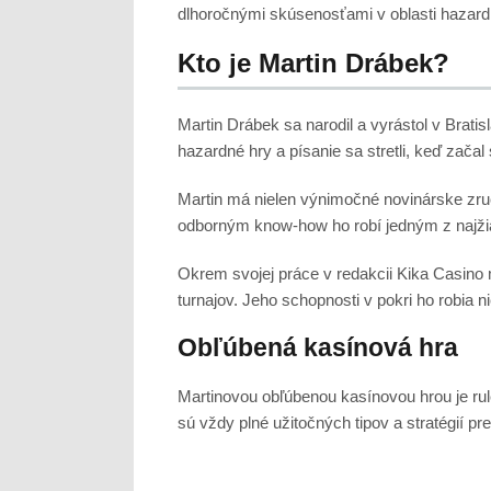
dlhoročnými skúsenosťami v oblasti hazardn
Kto je Martin Drábek?
Martin Drábek sa narodil a vyrástol v Brat
hazardné hry a písanie sa stretli, keď začal 
Martin má nielen výnimočné novinárske zruč
odborným know-how ho robí jedným z najžia
Okrem svojej práce v redakcii Kika Casino 
turnajov. Jeho schopnosti v pokri ho robia
Obľúbená kasínová hra
Martinovou obľúbenou kasínovou hrou je rule
sú vždy plné užitočných tipov a stratégií pr