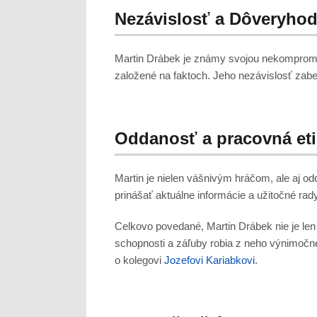
Nezávislosť a Dôveryho
Martin Drábek je známy svojou nekompromis
založené na faktoch. Jeho nezávislosť zabezp
Oddanosť a pracovná et
Martin je nielen vášnivým hráčom, ale aj 
prinášať aktuálne informácie a užitočné ra
Celkovo povedané, Martin Drábek nie je le
schopnosti a záľuby robia z neho výnimočnéh
o kolegovi
Jozefovi Kariabkovi
.