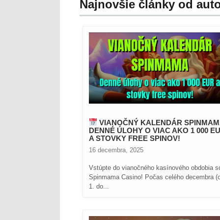
Najnovšie články od aut
VIANOČNÝ KALENDÁR SPINMAM
DENNÉ ÚLOHY O VIAC AKO 1 000 E
A STOVKY FREE SPINOV!
16 decembra, 2025
Vstúpte do vianočného kasínového obdobia s
Spinmama Casino! Počas celého decembra (
1. do...