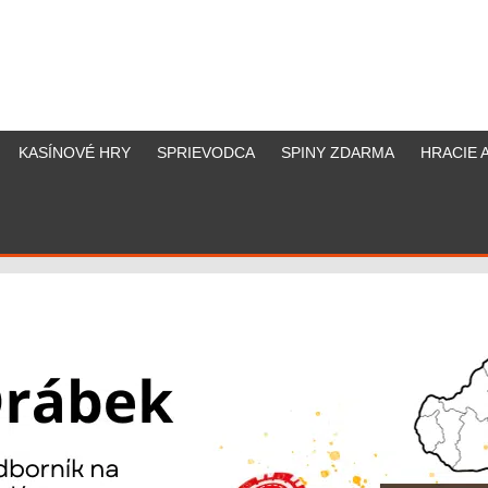
KASÍNOVÉ HRY
SPRIEVODCA
SPINY ZDARMA
HRACIE 