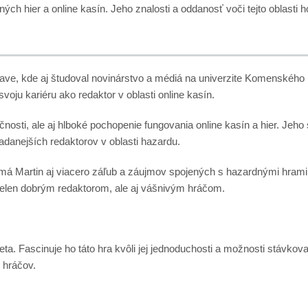
ých hier a online kasín. Jeho znalosti a oddanosť voči tejto oblast
islave, kde aj študoval novinárstvo a médiá na univerzite Komenskéh
svoju kariéru ako redaktor v oblasti online kasín.
nosti, ale aj hlboké pochopenie fungovania online kasín a hier. Jeh
danejších redaktorov v oblasti hazardu.
má Martin aj viacero záľub a záujmov spojených s hazardnými hrami.
 nielen dobrým redaktorom, ale aj vášnivým hráčom.
ta. Fascinuje ho táto hra kvôli jej jednoduchosti a možnosti stávkov
e hráčov.