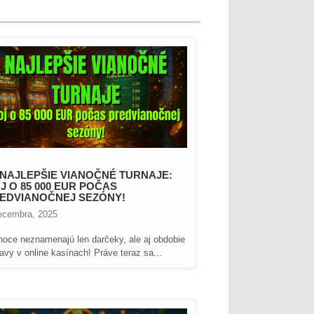
NAJLEPŠIE VIANOČNÉ TURNAJE:
J O 85 000 EUR POČAS
EDVIANOČNEJ SEZÓNY!
ecembra, 2025
noce neznamenajú len darčeky, ale aj obdobie
avy v online kasínach! Práve teraz sa...