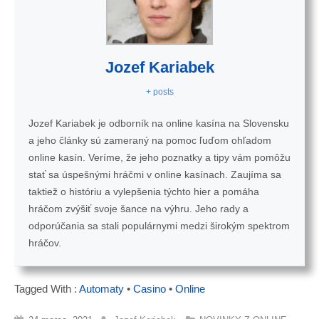
Jozef Kariabek
+ posts
Jozef Kariabek je odborník na online kasína na Slovensku
a jeho články sú zameraný na pomoc ľuďom ohľadom
online kasín. Veríme, že jeho poznatky a tipy vám pomôžu
stať sa úspešnými hráčmi v online kasínach. Zaujíma sa
taktiež o históriu a vylepšenia týchto hier a pomáha
hráčom zvýšiť svoje šance na výhru. Jeho rady a
odporúčania sa stali populárnymi medzi širokým spektrom
hráčov.
Tagged With :
Automaty
•
Casino
•
Online