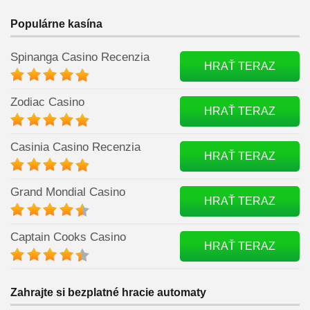
Populárne kasína
Spinanga Casino Recenzia
HRAŤ TERAZ
Zodiac Casino
HRAŤ TERAZ
Casinia Casino Recenzia
HRAŤ TERAZ
Grand Mondial Casino
HRAŤ TERAZ
Captain Cooks Casino
HRAŤ TERAZ
Zahrajte si bezplatné hracie automaty