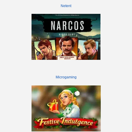
Netent
Microgaming