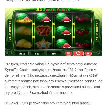
Pre tých, ktorí ešte váhajú, či vyskúšať tento nový automat,
SynotTip Casino poskytuje možnosť hrať 81 Joker Fruits v
demo režime. Táto možnosť umožňuje hráčom si vyskúšať
automat zadarmo bez toho, aby riskovali skutočné peniaze, čo
je skvelý spôsob, ako sa oboznámiť s pravidlami a funkciami
hry predtým, než sa rozhodnú hrať naostro.
81 Joker Fruits je dokonalou hrou pre tých, ktorí hľadajú