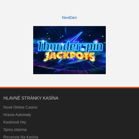
NextGen
HLAVNÉ STRÁNKY KASÍNA
Nové Online Casino
Hracie Automaty
Kasínové Hry
Spiny zdarma
Recenzie Na Kasína