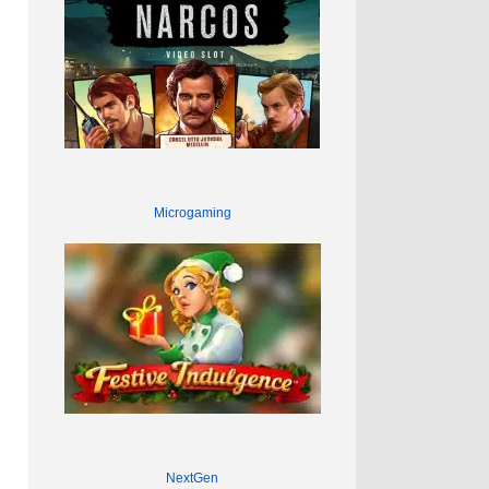
Microgaming
NextGen