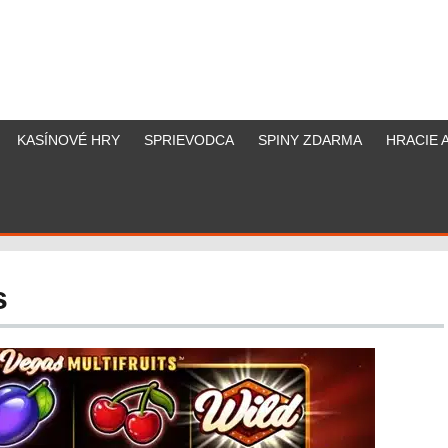
KASÍNOVÉ HRY
SPRIEVODCA
SPINY ZDARMA
HRACIE 
s