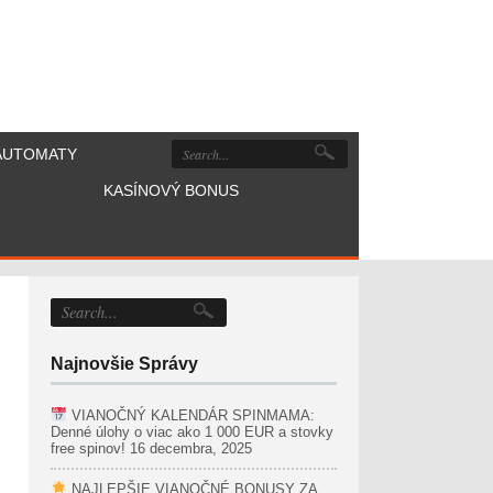
AUTOMATY
KASÍNOVÝ BONUS
Najnovšie Správy
VIANOČNÝ KALENDÁR SPINMAMA:
Denné úlohy o viac ako 1 000 EUR a stovky
free spinov!
16 decembra, 2025
NAJLEPŠIE VIANOČNÉ BONUSY ZA