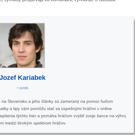
Jozef Kariabek
+ posts
na na Slovensku a jeho články sú zameraný na pomoc ľuďom
natky a tipy vám pomôžu stať sa úspešnými hráčmi v online
ylepšenia týchto hier a pomáha hráčom zvýšiť svoje šance na výhru.
ymi medzi širokým spektrom hráčov.