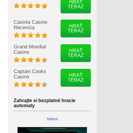
HRAŤ
TERAZ
Casinia Casino
HRAŤ
Recenzia
TERAZ
Grand Mondial
HRAŤ
Casino
TERAZ
Captain Cooks
HRAŤ
Casino
TERAZ
Zahrajte si bezplatné hracie
automaty
Netent