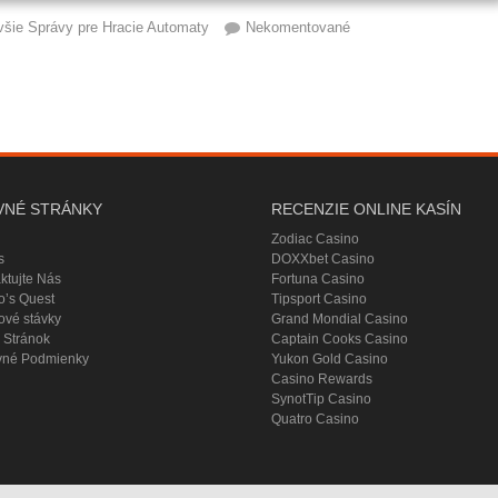
všie Správy pre Hracie Automaty
Nekomentované
VNÉ STRÁNKY
RECENZIE ONLINE KASÍN
Zodiac Casino
s
DOXXbet Casino
ktujte Nás
Fortuna Casino
’s Quest
Tipsport Casino
ové stávky
Grand Mondial Casino
 Stránok
Captain Cooks Casino
vné Podmienky
Yukon Gold Casino
Casino Rewards
SynotTip Casino
Quatro Casino