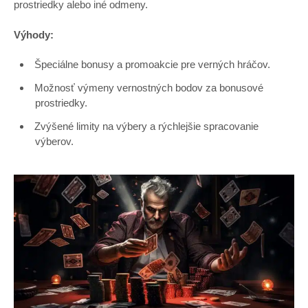
prostriedky alebo iné odmeny.
Výhody:
Špeciálne bonusy a promoakcie pre verných hráčov.
Možnosť výmeny vernostných bodov za bonusové
prostriedky.
Zvýšené limity na výbery a rýchlejšie spracovanie
výberov.