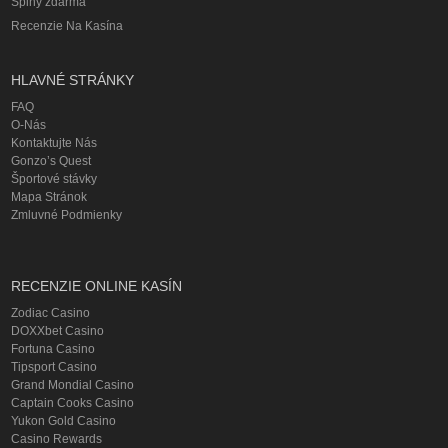
Spiny zdarma
Recenzie Na Kasína
HLAVNÉ STRÁNKY
FAQ
O-Nás
Kontaktujte Nás
Gonzo’s Quest
Športové stávky
Mapa Stránok
Zmluvné Podmienky
RECENZIE ONLINE KASÍN
Zodiac Casino
DOXXbet Casino
Fortuna Casino
Tipsport Casino
Grand Mondial Casino
Captain Cooks Casino
Yukon Gold Casino
Casino Rewards