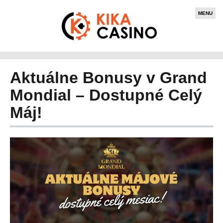
MENU
Aktuálne Bonusy v Grand
Mondial – Dostupné Celý
Máj!