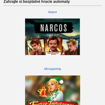
Zahrajte si bezplatné hracie automaty
Netent
Microgaming