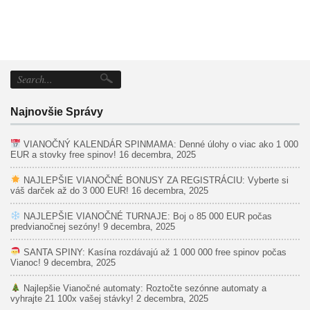
Najnovšie Správy
VIANOČNÝ KALENDÁR SPINMAMA: Denné úlohy o viac ako 1 000
EUR a stovky free spinov!
16 decembra, 2025
NAJLEPŠIE VIANOČNÉ BONUSY ZA REGISTRÁCIU: Vyberte si
váš darček až do 3 000 EUR!
16 decembra, 2025
NAJLEPŠIE VIANOČNÉ TURNAJE: Boj o 85 000 EUR počas
predvianočnej sezóny!
9 decembra, 2025
SANTA SPINY: Kasína rozdávajú až 1 000 000 free spinov počas
Vianoc!
9 decembra, 2025
Najlepšie Vianočné automaty: Roztočte sezónne automaty a
vyhrajte 21 100x vašej stávky!
2 decembra, 2025