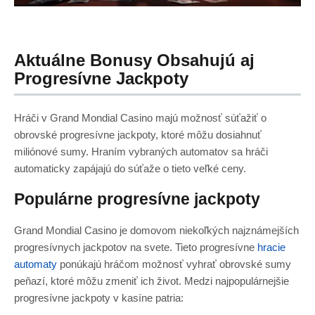
Aktuálne Bonusy Obsahujú aj
Progresívne Jackpoty
Hráči v Grand Mondial Casino majú možnosť súťažiť o
obrovské progresívne jackpoty, ktoré môžu dosiahnuť
miliónové sumy. Hraním vybraných automatov sa hráči
automaticky zapájajú do súťaže o tieto veľké ceny.
Populárne progresívne jackpoty
Grand Mondial Casino je domovom niekoľkých najznámejších
progresívnych jackpotov na svete. Tieto progresívne
hracie
automaty
ponúkajú hráčom možnosť vyhrať obrovské sumy
peňazí, ktoré môžu zmeniť ich život. Medzi najpopulárnejšie
progresívne jackpoty v kasíne patria: