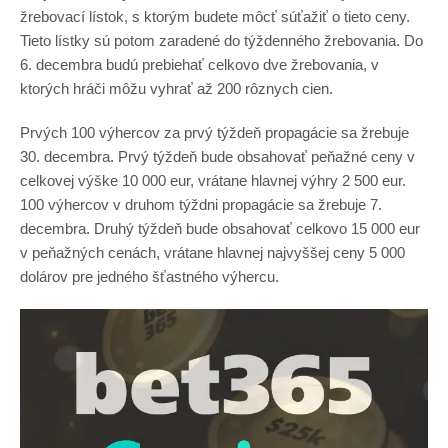
žrebovací lístok, s ktorým budete môcť súťažiť o tieto ceny.
Tieto lístky sú potom zaradené do týždenného žrebovania. Do
6. decembra budú prebiehať celkovo dve žrebovania, v
ktorých hráči môžu vyhrať až 200 rôznych cien.
Prvých 100 výhercov za prvý týždeň propagácie sa žrebuje
30. decembra. Prvý týždeň bude obsahovať peňažné ceny v
celkovej výške 10 000 eur, vrátane hlavnej výhry 2 500 eur.
100 výhercov v druhom týždni propagácie sa žrebuje 7.
decembra. Druhý týždeň bude obsahovať celkovo 15 000 eur
v peňažných cenách, vrátane hlavnej najvyššej ceny 5 000
dolárov pre jedného šťastného výhercu.