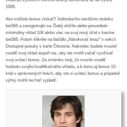
100€.
Ako môžete bonus získať? Jednoducho navštívte stránku
bet365 a zaregistrujte sa. Ďalej vložíte alebo prevediete
minimálny vklad 10€ alebo viac na svoj nový účet v kasíne
bet365. Potom kliknite na tlačidlo „Nárokovať teraz“ v sekcii
Dostupné ponuky v karte Členovia. Nakoniec budete musieť
vsadiť svoj vklad aspoň raz, aby ste mohli začať využívať
svoj uvítací bonus. Za zmienku stojí, že musíte vsadiť
hodnotu svojho kvalifikačného vkladu, a k tomu aj bonus 15-
krát v oprávnených hrách, aby ste si uvítací bonus a prípadné
výhry mohli nechať vyplatiť.