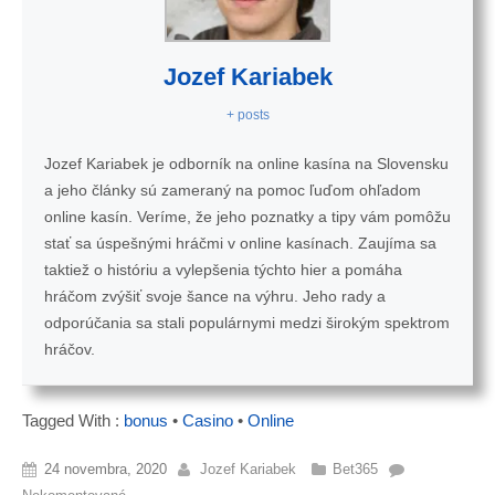
Jozef Kariabek
+ posts
Jozef Kariabek je odborník na online kasína na Slovensku
a jeho články sú zameraný na pomoc ľuďom ohľadom
online kasín. Veríme, že jeho poznatky a tipy vám pomôžu
stať sa úspešnými hráčmi v online kasínach. Zaujíma sa
taktiež o históriu a vylepšenia týchto hier a pomáha
hráčom zvýšiť svoje šance na výhru. Jeho rady a
odporúčania sa stali populárnymi medzi širokým spektrom
hráčov.
Tagged With :
bonus
•
Casino
•
Online
24 novembra, 2020
Jozef Kariabek
Bet365