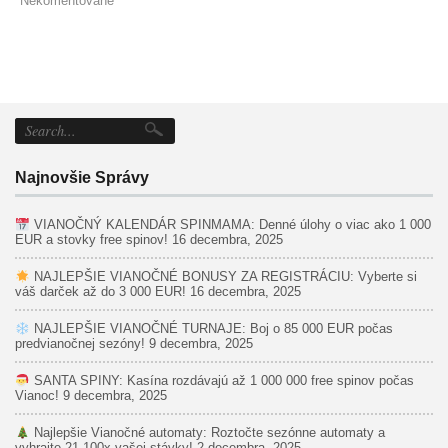
Nekomentované
Najnovšie Správy
VIANOČNÝ KALENDÁR SPINMAMA: Denné úlohy o viac ako 1 000
EUR a stovky free spinov!
16 decembra, 2025
NAJLEPŠIE VIANOČNÉ BONUSY ZA REGISTRÁCIU: Vyberte si
váš darček až do 3 000 EUR!
16 decembra, 2025
NAJLEPŠIE VIANOČNÉ TURNAJE: Boj o 85 000 EUR počas
predvianočnej sezóny!
9 decembra, 2025
SANTA SPINY: Kasína rozdávajú až 1 000 000 free spinov počas
Vianoc!
9 decembra, 2025
Najlepšie Vianočné automaty: Roztočte sezónne automaty a
vyhrajte 21 100x vašej stávky!
2 decembra, 2025