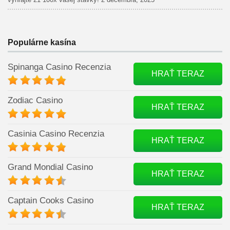
Populárne kasína
Spinanga Casino Recenzia
HRAŤ TERAZ
Zodiac Casino
HRAŤ TERAZ
Casinia Casino Recenzia
HRAŤ TERAZ
Grand Mondial Casino
HRAŤ TERAZ
Captain Cooks Casino
HRAŤ TERAZ