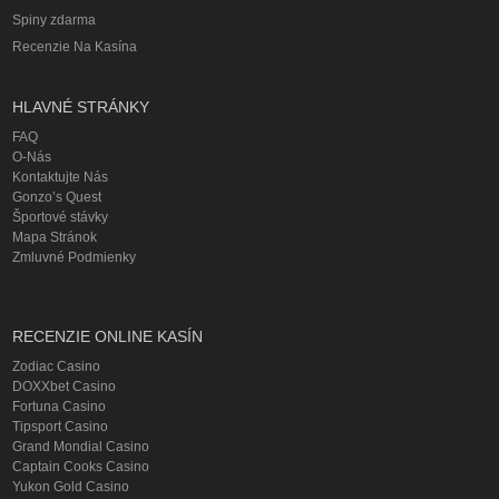
Spiny zdarma
Recenzie Na Kasína
HLAVNÉ STRÁNKY
FAQ
O-Nás
Kontaktujte Nás
Gonzo’s Quest
Športové stávky
Mapa Stránok
Zmluvné Podmienky
RECENZIE ONLINE KASÍN
Zodiac Casino
DOXXbet Casino
Fortuna Casino
Tipsport Casino
Grand Mondial Casino
Captain Cooks Casino
Yukon Gold Casino