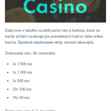
Ďalej sme v tabuľke rozdelili počet cien a hodnotu, ktoré sa
každý týždeň rozdávajú pre pravidelných hráčov tohto online
kasína.
Športové stávkovanie
nikdy neznelo lákavejšie.
Žrebovanie cien, 30. novembra
1x 2 500 eur
1x 1 000 eur
1x 500 eur
23x 100 eur
74x 50 eur