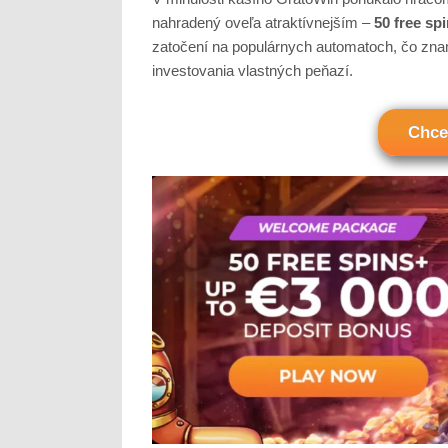
nahradený oveľa atraktívnejším –
50 free sp
zatočení na populárnych automatoch, čo zna
investovania vlastných peňazí.
Chce