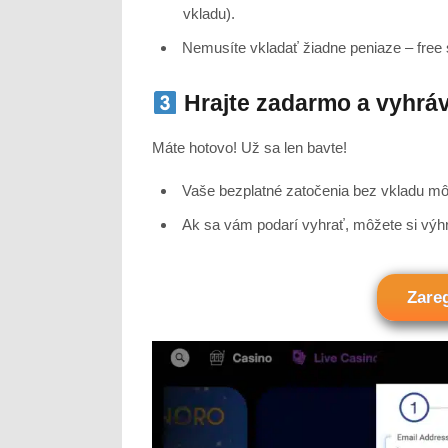
vkladu).
Nemusíte vkladať žiadne peniaze – free s
Hrajte zadarmo a vyhráv
Máte hotovo! Už sa len bavte!
Vaše bezplatné zatočenia bez vkladu môže
Ak sa vám podarí vyhrať, môžete si vý
Zare