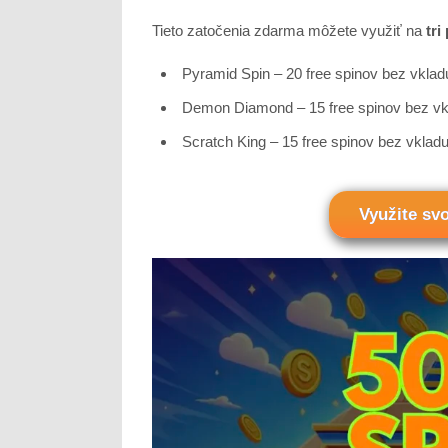
Tieto zatočenia zdarma môžete využiť na
tri
Pyramid Spin – 20 free spinov bez vklad
Demon Diamond – 15 free spinov bez vk
Scratch King – 15 free spinov bez vklad
Využite svo