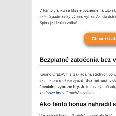
V tomto článku sa bližšie pozrieme na túto sk
aké sú podmienky výberu výhier. Ak ste doter
Spins je ideálna voľba!
Chcem Uvít
Bezplatné zatočenia bez 
Kasíno GratoWin si zakladá na štedrých ponu
akcií, ktoré môžete využiť.
Bez nutnosti vkl
špeciálne vybrané hry
. Je to skvelý spôsob,
kasínové hry
v GratoWin oslovia.
Ako tento bonus nahradil s
V minulosti kasíno GratoWin ponúkalo hráč