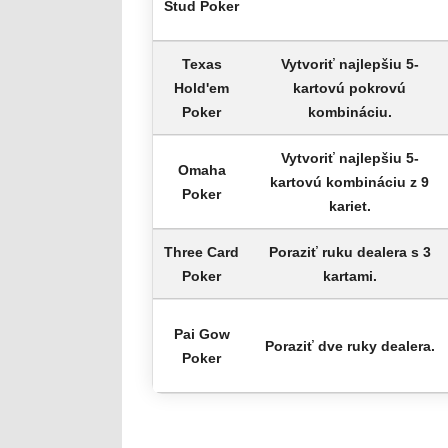
Stud Poker
Texas
Vytvoriť najlepšiu 5-
Hold'em
kartovú pokrovú
Poker
kombináciu.
Vytvoriť najlepšiu 5-
Omaha
kartovú kombináciu z 9
Poker
kariet.
Three Card
Poraziť ruku dealera s 3
Poker
kartami.
Pai Gow
Poraziť dve ruky dealera.
Poker