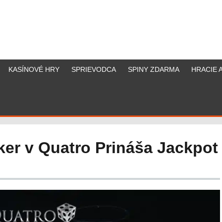
KASÍNOVÉ HRY
SPRIEVODCA
SPINY ZDARMA
HRACIE 
er v Quatro Prináša Jackpot