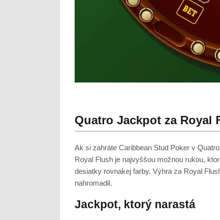
Quatro Jackpot za Royal 
Ak si zahráte Caribbean Stud Poker v Quatro
Royal Flush je najvyššou možnou rukou, ktor
desiatky rovnakej farby. Výhra za Royal Flus
nahromadil.
Jackpot, ktorý narastá