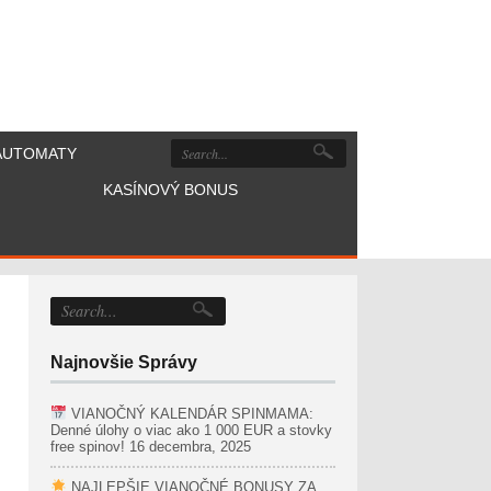
AUTOMATY
KASÍNOVÝ BONUS
Najnovšie Správy
VIANOČNÝ KALENDÁR SPINMAMA:
Denné úlohy o viac ako 1 000 EUR a stovky
free spinov!
16 decembra, 2025
NAJLEPŠIE VIANOČNÉ BONUSY ZA