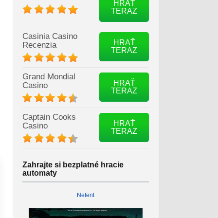
HRAŤ
TERAZ
Casinia Casino
HRAŤ
Recenzia
TERAZ
Grand Mondial
HRAŤ
Casino
TERAZ
Captain Cooks
HRAŤ
Casino
TERAZ
Zahrajte si bezplatné hracie
automaty
Netent