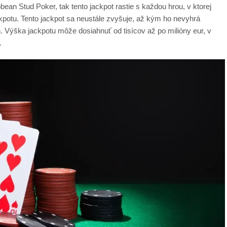
ean Stud Poker, tak tento jackpot rastie s každou hrou, v ktorej
ckpotu. Tento jackpot sa neustále zvyšuje, až kým ho nevyhrá
 Výška jackpotu môže dosiahnuť od tisícov až po milióny eur, v
.