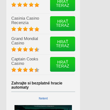
HRAŤ
TERAZ
Casinia Casino
HRAŤ
Recenzia
TERAZ
Grand Mondial
HRAŤ
Casino
TERAZ
Captain Cooks
HRAŤ
Casino
TERAZ
Zahrajte si bezplatné hracie
automaty
Netent