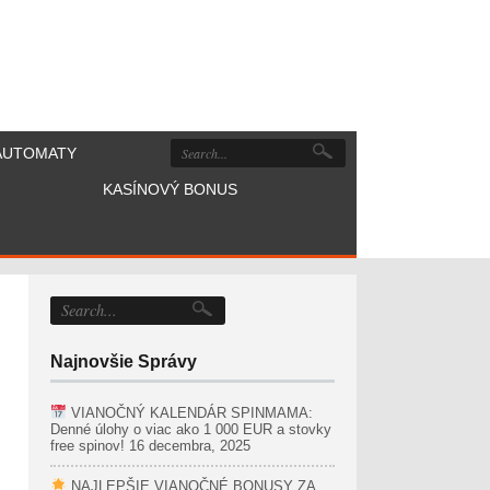
AUTOMATY
KASÍNOVÝ BONUS
Najnovšie Správy
VIANOČNÝ KALENDÁR SPINMAMA:
Denné úlohy o viac ako 1 000 EUR a stovky
free spinov!
16 decembra, 2025
NAJLEPŠIE VIANOČNÉ BONUSY ZA