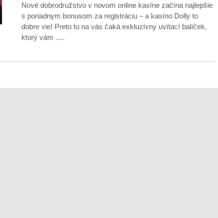
Nové dobrodružstvo v novom online kasíne začína najlepšie
s poriadnym bonusom za registráciu – a kasíno Dolly to
dobre vie! Preto tu na vás čaká exkluzívny uvítací balíček,
ktorý vám
….