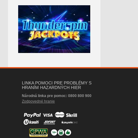
LINKA POMOCI PRE PROBLÉMY S
HRANÍM HAZARDNÝCH HIER
Národná linka pre pomoc: 0800 800 900
Zodpovedné hranie