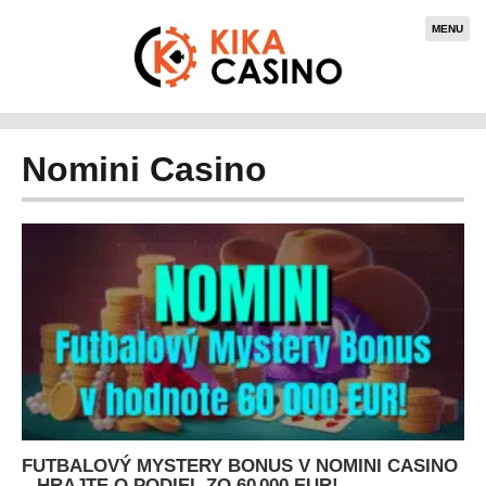
MENU
Nomini Casino
FUTBALOVÝ MYSTERY BONUS V NOMINI CASINO
– HRAJTE O PODIEL ZO 60 000 EUR!