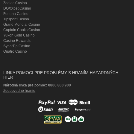
Zodiac Casino
DOXXbet Casino
Fortuna Casino
Tipsport Casino
Grand Mondial Casino
Captain Cooks Casino
Yukon Gold Casino
Casino Rewards
SynotTip Casino
Quatro Casino
LINKA POMOCI PRE PROBLÉMY S HRANÍM HAZARDNÝCH
HIER
Národná linka pre pomoc: 0800 800 900
Zodpovedné hranie