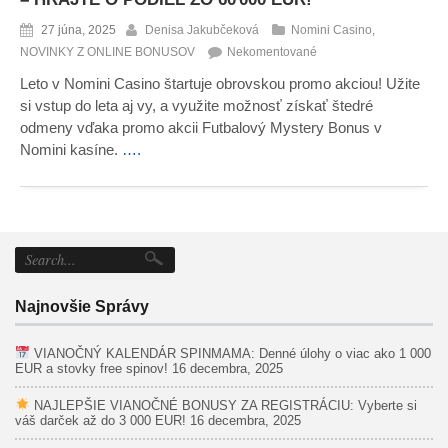
27 júna, 2025
Denisa Jakubčeková
Nomini Casino
,
NOVINKY Z ONLINE BONUSOV
Nekomentované
Leto v Nomini Casino štartuje obrovskou promo akciou! Užite
si vstup do leta aj vy, a využite možnosť získať štedré
odmeny vďaka promo akcii Futbalový Mystery Bonus v
Nomini kasíne.
….
Najnovšie Správy
VIANOČNÝ KALENDÁR SPINMAMA: Denné úlohy o viac ako 1 000
EUR a stovky free spinov!
16 decembra, 2025
NAJLEPŠIE VIANOČNÉ BONUSY ZA REGISTRÁCIU: Vyberte si
váš darček až do 3 000 EUR!
16 decembra, 2025