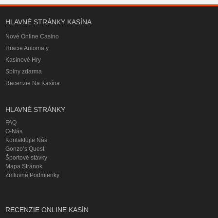
HLAVNÉ STRÁNKY KASÍNA
Nové Online Casino
Hracie Automaty
Kasínové Hry
Spiny zdarma
Recenzie Na Kasína
HLAVNÉ STRÁNKY
FAQ
O-Nás
Kontaktujte Nás
Gonzo’s Quest
Športové stávky
Mapa Stránok
Zmluvné Podmienky
RECENZIE ONLINE KASÍN