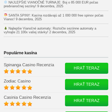
NAJLEPŠIE VIANOČNÉ TURNAJE: Boj o 85 000 EUR počas
predvianočnej sezóny!
9 decembra, 2025
SANTA SPINY: Kasína rozdávajú až 1 000 000 free spinov počas
Vianoc!
9 decembra, 2025
Najlepšie Vianočné automaty: Roztočte sezónne automaty a
vyhrajte 21 100x vašej stávky!
2 decembra, 2025
Populárne kasína
Spinanga Casino Recenzia
HRAŤ TERAZ
Zodiac Casino
HRAŤ TERAZ
Casinia Casino Recenzia
HRAŤ TERAZ