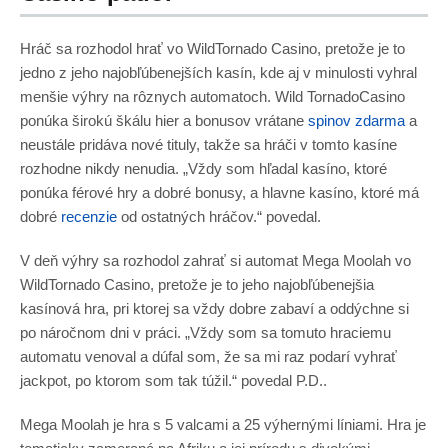
Hráč sa rozhodol hrať vo WildTornado Casino, pretože je to
jedno z jeho najobľúbenejších kasín, kde aj v minulosti vyhral
menšie výhry na rôznych automatoch. Wild TornadoCasino
ponúka širokú škálu hier a bonusov vrátane
spinov zdarma
a
neustále pridáva nové tituly, takže sa hráči v tomto kasíne
rozhodne nikdy nenudia. „Vždy som hľadal kasíno, ktoré
ponúka férové hry a dobré bonusy, a hlavne kasíno, ktoré má
dobré
recenzie
od ostatných hráčov.“ povedal.
V deň výhry sa rozhodol zahrať si automat Mega Moolah vo
WildTornado Casino, pretože je to jeho najobľúbenejšia
kasínová hra, pri ktorej sa vždy dobre zabaví a oddýchne si
po náročnom dni v práci. „Vždy som sa tomuto hraciemu
automatu venoval a dúfal som, že sa mi raz podarí vyhrať
jackpot, po ktorom som tak túžil.“ povedal P.D..
Mega Moolah je hra s 5 valcami a 25 výhernými líniami. Hra je