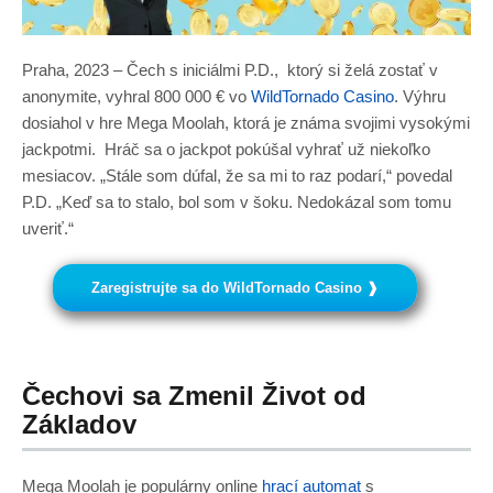
Praha, 2023 – Čech s iniciálmi P.D., ktorý si želá zostať v
anonymite, vyhral 800 000 € vo
WildTornado Casino
. Výhru
dosiahol v hre Mega Moolah, ktorá je známa svojimi vysokými
jackpotmi. Hráč sa o jackpot pokúšal vyhrať už niekoľko
mesiacov. „Stále som dúfal, že sa mi to raz podarí,“ povedal
P.D. „Keď sa to stalo, bol som v šoku. Nedokázal som tomu
uveriť.“
Zaregistrujte sa do WildTornado Casino ❱
Čechovi sa Zmenil Život od
Základov
Mega Moolah je populárny online
hrací automat
s