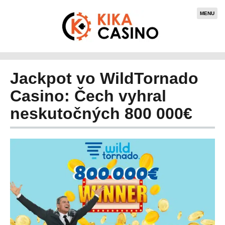
MENU
Jackpot vo WildTornado
Casino: Čech vyhral
neskutočných 800 000€