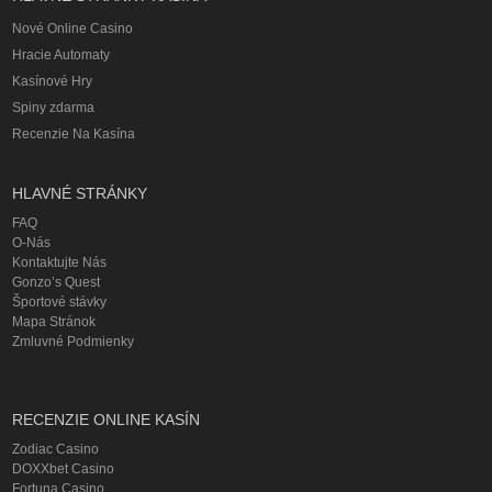
Nové Online Casino
Hracie Automaty
Kasínové Hry
Spiny zdarma
Recenzie Na Kasína
HLAVNÉ STRÁNKY
FAQ
O-Nás
Kontaktujte Nás
Gonzo’s Quest
Športové stávky
Mapa Stránok
Zmluvné Podmienky
RECENZIE ONLINE KASÍN
Zodiac Casino
DOXXbet Casino
Fortuna Casino