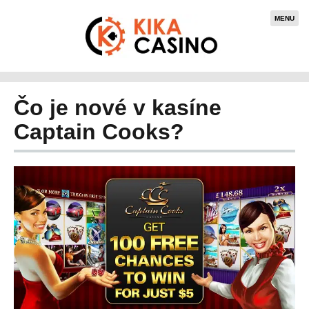
MENU
Čo je nové v kasíne
Captain Cooks?