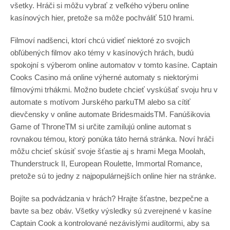
všetky. Hráči si môžu vybrať z veľkého výberu online
kasínových hier, pretože sa môže pochváliť 510 hrami.
Filmoví nadšenci, ktorí chcú vidieť niektoré zo svojich
obľúbených filmov ako témy v kasínových hrách, budú
spokojní s výberom online automatov v tomto kasíne. Captain
Cooks Casino má online výherné automaty s niektorými
filmovými trhákmi. Možno budete chcieť vyskúšať svoju hru v
automate s motívom Jurského parkuTM alebo sa cítiť
dievčensky v online automate BridesmaidsTM. Fanúšikovia
Game of ThroneTM si určite zamilujú online automat s
rovnakou témou, ktorý ponúka táto herná stránka. Noví hráči
môžu chcieť skúsiť svoje šťastie aj s hrami Mega Moolah,
Thunderstruck II, European Roulette, Immortal Romance,
pretože sú to jedny z najpopulárnejších online hier na stránke.
Bojíte sa podvádzania v hrách? Hrajte šťastne, bezpečne a
bavte sa bez obáv. Všetky výsledky sú zverejnené v kasíne
Captain Cook a kontrolované nezávislými audítormi, aby sa