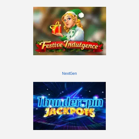
NextGen