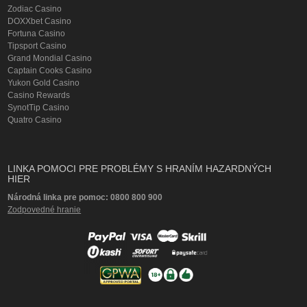
Zodiac Casino
DOXXbet Casino
Fortuna Casino
Tipsport Casino
Grand Mondial Casino
Captain Cooks Casino
Yukon Gold Casino
Casino Rewards
SynotTip Casino
Quatro Casino
LINKA POMOCI PRE PROBLÉMY S HRANÍM HAZARDNÝCH
HIER
Národná linka pre pomoc: 0800 800 900
Zodpovedné hranie