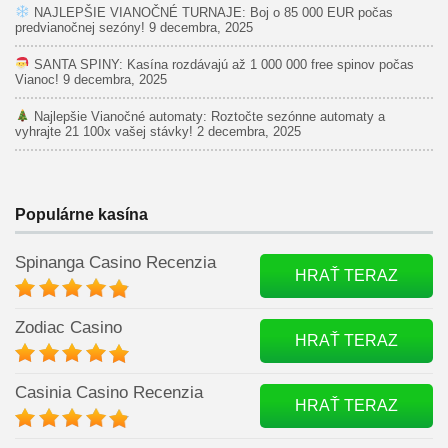
NAJLEPŠIE VIANOČNÉ TURNAJE: Boj o 85 000 EUR počas
predvianočnej sezóny!
9 decembra, 2025
SANTA SPINY: Kasína rozdávajú až 1 000 000 free spinov počas
Vianoc!
9 decembra, 2025
Najlepšie Vianočné automaty: Roztočte sezónne automaty a
vyhrajte 21 100x vašej stávky!
2 decembra, 2025
Populárne kasína
Spinanga Casino Recenzia
HRAŤ TERAZ
Zodiac Casino
HRAŤ TERAZ
Casinia Casino Recenzia
HRAŤ TERAZ