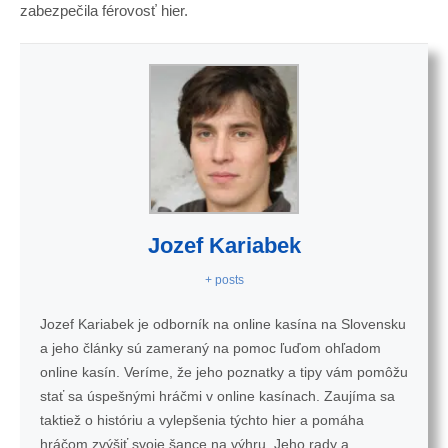
zabezpečila férovosť hier.
Jozef Kariabek
+ posts
Jozef Kariabek je odborník na online kasína na Slovensku
a jeho články sú zameraný na pomoc ľuďom ohľadom
online kasín. Veríme, že jeho poznatky a tipy vám pomôžu
stať sa úspešnými hráčmi v online kasínach. Zaujíma sa
taktiež o históriu a vylepšenia týchto hier a pomáha
hráčom zvýšiť svoje šance na výhru. Jeho rady a