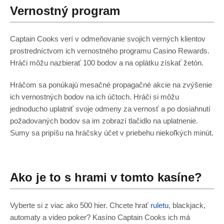
Vernostný program
Captain Cooks verí v odmeňovanie svojich verných klientov
prostredníctvom ich vernostného programu Casino Rewards.
Hráči môžu nazbierať 100 bodov a na oplátku získať žetón.
Hráčom sa ponúkajú mesačné propagačné akcie na zvýšenie
ich vernostných bodov na ich účtoch. Hráči si môžu
jednoducho uplatniť svoje odmeny za vernosť a po dosiahnutí
požadovaných bodov sa im zobrazí tlačidlo na uplatnenie.
Sumy sa pripíšu na hráčsky účet v priebehu niekoľkých minút.
Ako je to s hrami v tomto kasíne?
Vyberte si z viac ako 500 hier. Chcete hrať
ruletu
, blackjack,
automaty a video poker? Kasíno Captain Cooks ich má