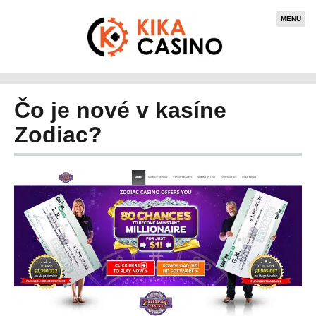
MENU
Čo je nové v kasíne
Zodiac?