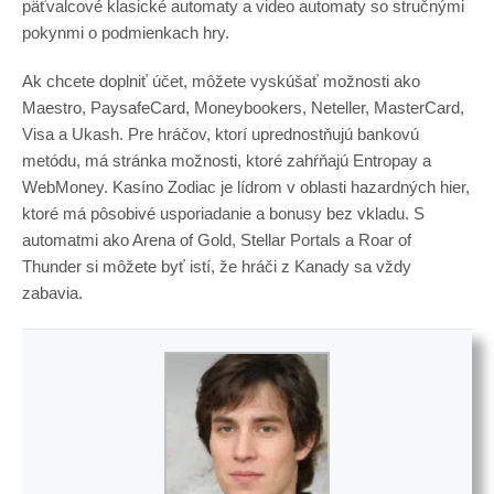
päťvalcové klasické automaty a video automaty so stručnými
pokynmi o podmienkach hry.
Ak chcete doplniť účet, môžete vyskúšať možnosti ako
Maestro, PaysafeCard, Moneybookers, Neteller, MasterCard,
Visa a Ukash. Pre hráčov, ktorí uprednostňujú bankovú
metódu, má stránka možnosti, ktoré zahŕňajú Entropay a
WebMoney. Kasíno Zodiac je lídrom v oblasti hazardných hier,
ktoré má pôsobivé usporiadanie a bonusy bez vkladu. S
automatmi ako Arena of Gold, Stellar Portals a Roar of
Thunder si môžete byť istí, že hráči z Kanady sa vždy
zabavia.