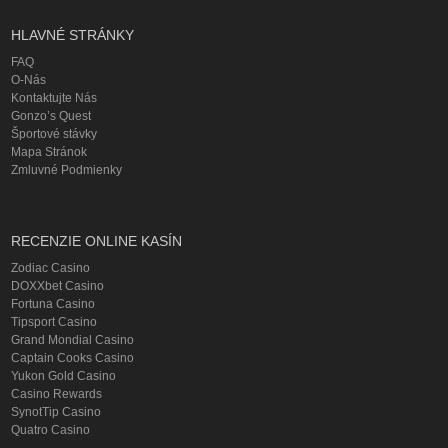
HLAVNÉ STRÁNKY
FAQ
O-Nás
Kontaktujte Nás
Gonzo’s Quest
Športové stávky
Mapa Stránok
Zmluvné Podmienky
RECENZIE ONLINE KASÍN
Zodiac Casino
DOXXbet Casino
Fortuna Casino
Tipsport Casino
Grand Mondial Casino
Captain Cooks Casino
Yukon Gold Casino
Casino Rewards
SynotTip Casino
Quatro Casino