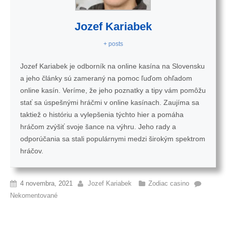
Jozef Kariabek
+ posts
Jozef Kariabek je odborník na online kasína na Slovensku
a jeho články sú zameraný na pomoc ľuďom ohľadom
online kasín. Veríme, že jeho poznatky a tipy vám pomôžu
stať sa úspešnými hráčmi v online kasínach. Zaujíma sa
taktiež o históriu a vylepšenia týchto hier a pomáha
hráčom zvýšiť svoje šance na výhru. Jeho rady a
odporúčania sa stali populárnymi medzi širokým spektrom
hráčov.
4 novembra, 2021
Jozef Kariabek
Zodiac casino
Nekomentované