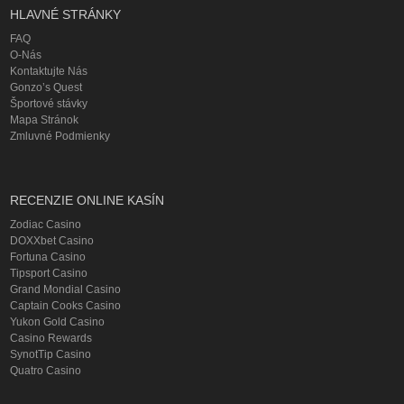
HLAVNÉ STRÁNKY
FAQ
O-Nás
Kontaktujte Nás
Gonzo’s Quest
Športové stávky
Mapa Stránok
Zmluvné Podmienky
RECENZIE ONLINE KASÍN
Zodiac Casino
DOXXbet Casino
Fortuna Casino
Tipsport Casino
Grand Mondial Casino
Captain Cooks Casino
Yukon Gold Casino
Casino Rewards
SynotTip Casino
Quatro Casino