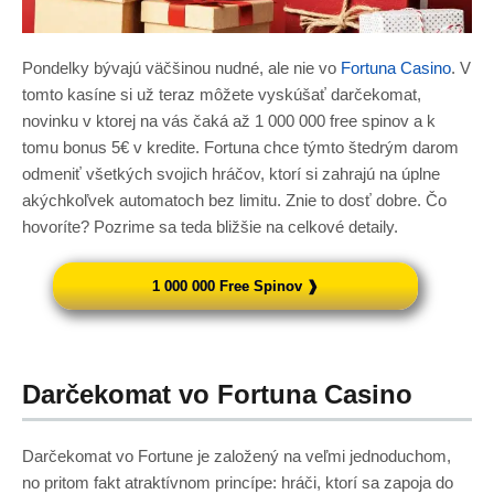
Pondelky bývajú väčšinou nudné, ale nie vo
Fortuna Casino
. V
tomto kasíne si už teraz môžete vyskúšať darčekomat,
novinku v ktorej na vás čaká až 1 000 000 free spinov a k
tomu bonus 5€ v kredite. Fortuna chce týmto štedrým darom
odmeniť všetkých svojich hráčov, ktorí si zahrajú na úplne
akýchkoľvek automatoch bez limitu. Znie to dosť dobre. Čo
hovoríte? Pozrime sa teda bližšie na celkové detaily.
1 000 000 Free Spinov ❱
Darčekomat vo Fortuna Casino
Darčekomat vo Fortune je založený na veľmi jednoduchom,
no pritom fakt atraktívnom princípe: hráči, ktorí sa zapoja do