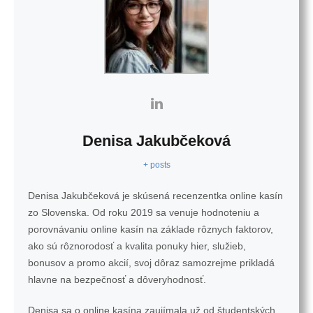
Denisa Jakubčeková
+ posts
Denisa Jakubčeková je skúsená recenzentka online kasín
zo Slovenska. Od roku 2019 sa venuje hodnoteniu a
porovnávaniu online kasín na základe rôznych faktorov,
ako sú rôznorodosť a kvalita ponuky hier, služieb,
bonusov a promo akcií, svoj dôraz samozrejme prikladá
hlavne na bezpečnosť a dôveryhodnosť.
Denisa sa o online kasína zaujímala už od študentských