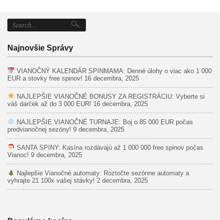
Najnovšie Správy
VIANOČNÝ KALENDÁR SPINMAMA: Denné úlohy o viac ako 1 000
EUR a stovky free spinov!
16 decembra, 2025
NAJLEPŠIE VIANOČNÉ BONUSY ZA REGISTRÁCIU: Vyberte si
váš darček až do 3 000 EUR!
16 decembra, 2025
NAJLEPŠIE VIANOČNÉ TURNAJE: Boj o 85 000 EUR počas
predvianočnej sezóny!
9 decembra, 2025
SANTA SPINY: Kasína rozdávajú až 1 000 000 free spinov počas
Vianoc!
9 decembra, 2025
Najlepšie Vianočné automaty: Roztočte sezónne automaty a
vyhrajte 21 100x vašej stávky!
2 decembra, 2025