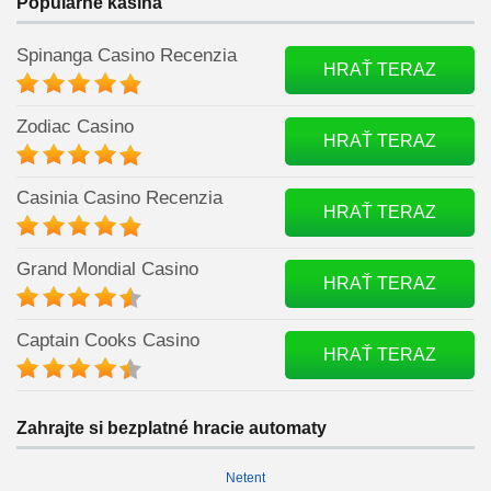
Populárne kasína
Spinanga Casino Recenzia
HRAŤ TERAZ
Zodiac Casino
HRAŤ TERAZ
Casinia Casino Recenzia
HRAŤ TERAZ
Grand Mondial Casino
HRAŤ TERAZ
Captain Cooks Casino
HRAŤ TERAZ
Zahrajte si bezplatné hracie automaty
Netent