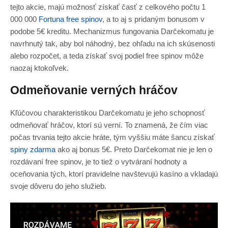
tejto akcie, majú možnosť získať časť z celkového počtu 1
000 000
Fortuna free spinov
, a to aj s pridaným bonusom v
podobe 5€ kreditu. Mechanizmus fungovania Darčekomatu je
navrhnutý tak, aby bol náhodný, bez ohľadu na ich skúsenosti
alebo rozpočet, a teda získať svoj podiel free spinov môže
naozaj ktokoľvek.
Odmeňovanie verných hráčov
Kľúčovou charakteristikou Darčekomatu je jeho schopnosť
odmeňovať hráčov, ktorí sú verní. To znamená, že čím viac
počas trvania tejto akcie hráte, tým vyššiu máte šancu získať
spiny zdarma
ako aj bonus 5€. Preto Darčekomat nie je len o
rozdávaní free spinov, je to tiež o vytváraní hodnoty a
oceňovania tých, ktorí pravidelne navštevujú kasíno a vkladajú
svoje dôveru do jeho služieb.