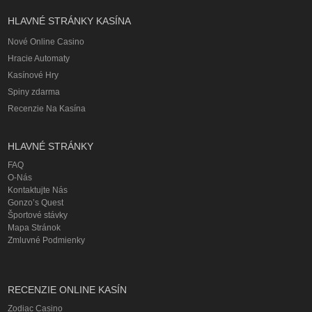
HLAVNÉ STRÁNKY KASÍNA
Nové Online Casino
Hracie Automaty
Kasínové Hry
Spiny zdarma
Recenzie Na Kasína
HLAVNÉ STRÁNKY
FAQ
O-Nás
Kontaktujte Nás
Gonzo’s Quest
Športové stávky
Mapa Stránok
Zmluvné Podmienky
RECENZIE ONLINE KASÍN
Zodiac Casino