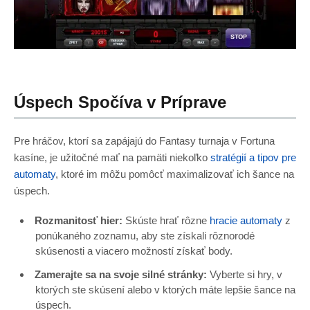
Úspech Spočíva v Príprave
Pre hráčov, ktorí sa zapájajú do Fantasy turnaja v Fortuna
kasíne, je užitočné mať na pamäti niekoľko
stratégií a tipov pre
automaty
, ktoré im môžu pomôcť maximalizovať ich šance na
úspech.
Rozmanitosť hier:
Skúste hrať rôzne
hracie automaty
z
ponúkaného zoznamu, aby ste získali rôznorodé
skúsenosti a viacero možností získať body.
Zamerajte sa na svoje silné stránky:
Vyberte si hry, v
ktorých ste skúsení alebo v ktorých máte lepšie šance na
úspech.