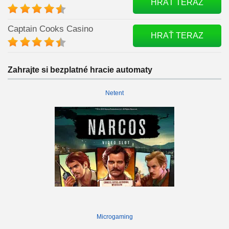
HRAŤ TERAZ
Captain Cooks Casino
HRAŤ TERAZ
Zahrajte si bezplatné hracie automaty
Netent
Microgaming