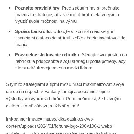
Poznajte pravidlá hry:
Pred začatím hry si prečítajte
pravidlá a stratégie, aby ste mohli hrať efektívnejšie a
využiť svoje možnosti na výhru.
Správa bankrollu:
Udržujte si kontrolu nad svojimi
financiami a stanovte si limit, koľko chcete investovať do
hrania.
Pravidelné sledovanie rebríčka:
Sledujte svoj postup na
rebríčku a prispôsobte svoju stratégiu podľa potreby, aby
ste si udržali svoje miesto medzi lídrami.
S týmito stratégiami a tipmi môžu hráči maximalizovať svoje
šance na úspech v Fantasy turnaji a dosiahnuť lepšie
výsledky vo vybraných hrách. Pripomeňme si, že hlavným
cieľom je mať zábavu a užívať si hru!
[mkbanner image=“https://kika-casino.sk/wp-
content/uploads/2024/01/fortuna-logo-200×100-1.webp“
affiliatelink=“https://kika-casino.sk/recommends/ifortuna-