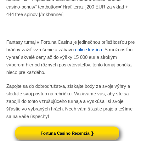
casino-bonus/“ textbutton=“Hrať teraz“]200 EUR za vklad +
444 free spinov [/mkbanner]
Fantasy turnaj v Fortuna Casinu je jedinečnou príležitosťou pre
hráčov zažiť vzrušenie a zábavu
online kasína
. S možnosťou
vyhrať skvelé ceny až do výšky 15 000 eur a širokým
výberom hier od rôznych poskytovateľov, tento turnaj ponúka
niečo pre každého.
Zapojte sa do dobrodružstva, získajte body za svoje výhry a
sledujte svoj postup na rebríčku. Vyzývame vás, aby ste sa
zapojili do tohto vzrušujúceho turnaja a vyskúšali si svoje
šťastie vo vybraných hrách. Nech vám šťastie praje a tešíme
sa na vaše úspechy!
Fortuna Casino Recenzia ❱