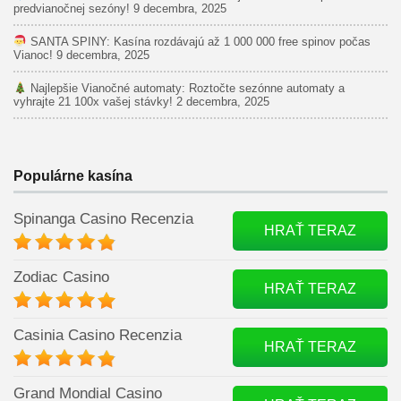
predvianočnej sezóny!
9 decembra, 2025
SANTA SPINY: Kasína rozdávajú až 1 000 000 free spinov počas
Vianoc!
9 decembra, 2025
Najlepšie Vianočné automaty: Roztočte sezónne automaty a
vyhrajte 21 100x vašej stávky!
2 decembra, 2025
Populárne kasína
Spinanga Casino Recenzia
HRAŤ TERAZ
Zodiac Casino
HRAŤ TERAZ
Casinia Casino Recenzia
HRAŤ TERAZ
Grand Mondial Casino