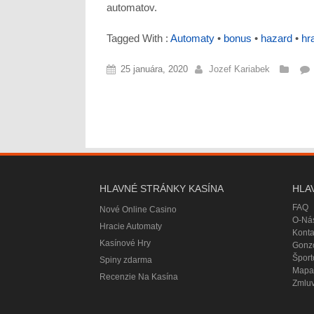
automatov.
Tagged With :
Automaty
•
bonus
•
hazard
•
hr
25 januára, 2020
Jozef Kariabek
HLAVNÉ STRÁNKY KASÍNA
HLA
FAQ
Nové Online Casino
O-Ná
Hracie Automaty
Konta
Kasínové Hry
Gonzo
Šport
Spiny zdarma
Mapa
Recenzie Na Kasína
Zmlu