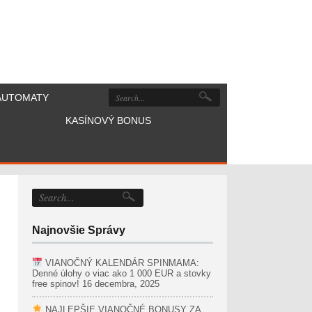
AUTOMATY
KASÍNOVÝ BONUS
Najnovšie Správy
VIANOČNÝ KALENDÁR SPINMAMA:
Denné úlohy o viac ako 1 000 EUR a stovky
free spinov!
16 decembra, 2025
NAJLEPŠIE VIANOČNÉ BONUSY ZA