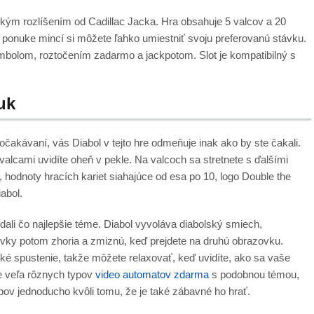
okým rozlíšením od Cadillac Jacka. Hra obsahuje 5
valcov
a 20
j ponuke mincí
si môžete
ľahko umiestniť svoju preferovanú stávku.
mbolom
, roztočením zadarmo a jackpotom.
Slot j
e kompatibilný s
uk
 očakávaní, vás Diabol v tejto hre odmeňuje inak ako
by ste čakali
.
alcami uvidíte oheň v pekle. Na valcoch sa stretnete s ďalšími
hodnoty hracích kariet siahajúce od esa po 10, logo Double the
abol.
dali
čo najlepšie
téme. Diabol vyvoláva diabolský smiech,
vky potom zhoria a zmiznú, keď prejdete na druhú obrazovku.
ké spustenie, takže môžete relaxovať, keď uvidíte, ako sa vaše
je veľa rôznych typov
video automatov zdarma
s podobnou témou
,
pov jednoducho kvôli tomu, že je t
aké
zábavné
ho
hrať.