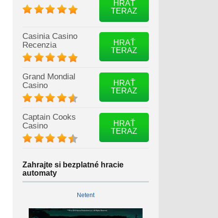
HRAŤ
TERAZ
Casinia Casino
HRAŤ
Recenzia
TERAZ
Grand Mondial
HRAŤ
Casino
TERAZ
Captain Cooks
HRAŤ
Casino
TERAZ
Zahrajte si bezplatné hracie
automaty
Netent