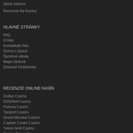
Spiny zdarma
Recenzie Na Kasína
HLAVNÉ STRÁNKY
FAQ
O-Nás
Kontaktujte Nás
Gonzo’s Quest
Športové stávky
Mapa Stránok
Zmluvné Podmienky
RECENZIE ONLINE KASÍN
Zodiac Casino
DOXXbet Casino
Fortuna Casino
Tipsport Casino
Grand Mondial Casino
Captain Cooks Casino
Yukon Gold Casino