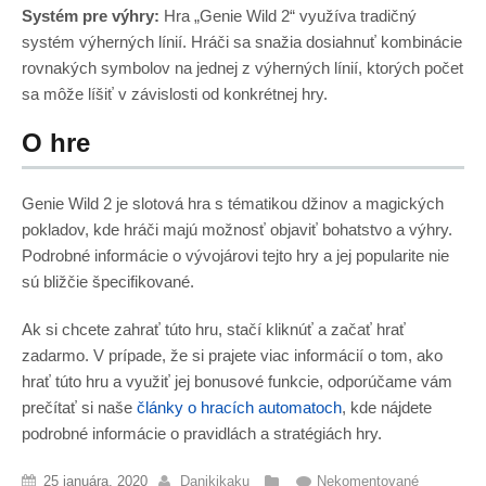
Systém pre výhry:
Hra „Genie Wild 2“ využíva tradičný
systém výherných línií. Hráči sa snažia dosiahnuť kombinácie
rovnakých symbolov na jednej z výherných línií, ktorých počet
sa môže líšiť v závislosti od konkrétnej hry.
O hre
Genie Wild 2 je slotová hra s tématikou džinov a magických
pokladov, kde hráči majú možnosť objaviť bohatstvo a výhry.
Podrobné informácie o vývojárovi tejto hry a jej popularite nie
sú bližčie špecifikované.
Ak si chcete zahrať túto hru, stačí kliknúť a začať hrať
zadarmo. V prípade, že si prajete viac informácií o tom, ako
hrať túto hru a využiť jej bonusové funkcie, odporúčame vám
prečítať si naše
články o hracích automatoch
, kde nájdete
podrobné informácie o pravidlách a stratégiách hry.
25 januára, 2020
Danikikaku
Nekomentované