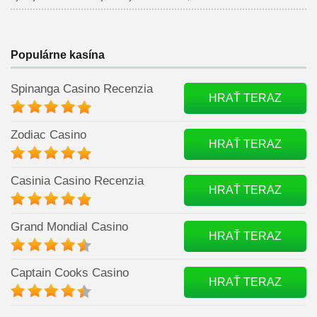
Populárne kasína
Spinanga Casino Recenzia
HRAŤ TERAZ
Zodiac Casino
HRAŤ TERAZ
Casinia Casino Recenzia
HRAŤ TERAZ
Grand Mondial Casino
HRAŤ TERAZ
Captain Cooks Casino
HRAŤ TERAZ