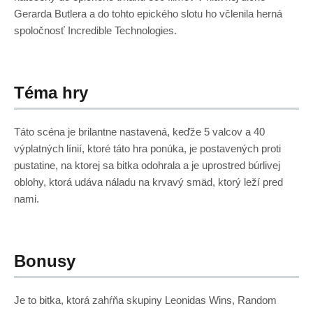
Gerarda Butlera a do tohto epického slotu ho včlenila herná
spoločnosť Incredible Technologies.
Téma hry
Táto scéna je brilantne nastavená, keďže 5 valcov a 40
výplatných línií, ktoré táto hra ponúka, je postavených proti
pustatine, na ktorej sa bitka odohrala a je uprostred búrlivej
oblohy, ktorá udáva náladu na krvavý smäd, ktorý leží pred
nami.
Bonusy
Je to bitka, ktorá zahŕňa skupiny Leonidas Wins, Random