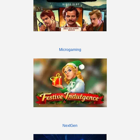
Microgaming
NextGen