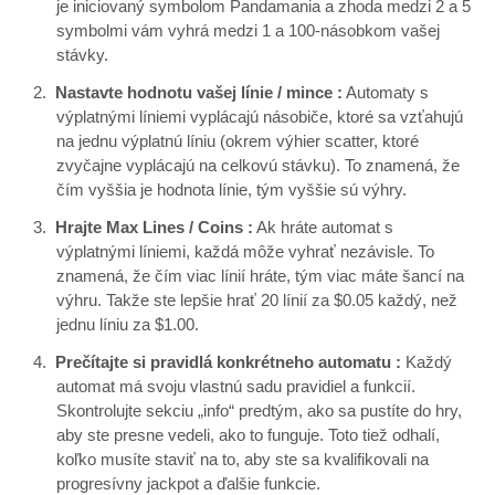
je iniciovaný symbolom Pandamania a zhoda medzi 2 a 5
symbolmi vám vyhrá medzi 1 a 100-násobkom vašej
stávky.
Nastavte hodnotu vašej línie / mince :
Automaty s
výplatnými líniemi vyplácajú násobiče, ktoré sa vzťahujú
na jednu výplatnú líniu (okrem výhier scatter, ktoré
zvyčajne vyplácajú na celkovú stávku). To znamená, že
čím vyššia je hodnota línie, tým vyššie sú výhry.
Hrajte Max Lines / Coins :
Ak hráte automat s
výplatnými líniemi, každá môže vyhrať nezávisle. To
znamená, že čím viac línií hráte, tým viac máte šancí na
výhru. Takže ste lepšie hrať 20 línií za $0.05 každý, než
jednu líniu za $1.00.
Prečítajte si pravidlá konkrétneho automatu :
Každý
automat má svoju vlastnú sadu pravidiel a funkcií.
Skontrolujte sekciu „info“ predtým, ako sa pustíte do hry,
aby ste presne vedeli, ako to funguje. Toto tiež odhalí,
koľko musíte staviť na to, aby ste sa kvalifikovali na
progresívny jackpot a ďalšie funkcie.