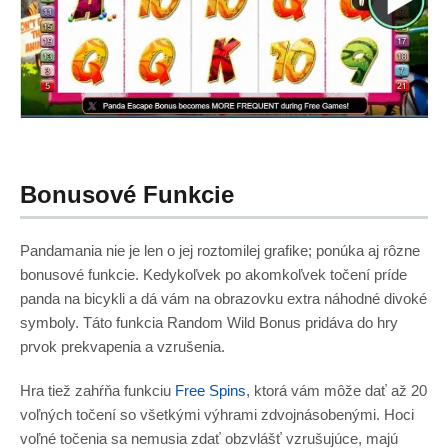
Bonusové Funkcie
Pandamania nie je len o jej roztomilej grafike; ponúka aj rôzne
bonusové funkcie. Kedykoľvek po akomkoľvek točení príde
panda na bicykli a dá vám na obrazovku extra náhodné divoké
symboly. Táto funkcia Random Wild Bonus pridáva do hry
prvok prekvapenia a vzrušenia.
Hra tiež zahŕňa funkciu
Free Spins
, ktorá vám môže dať až 20
voľných točení so všetkými výhrami zdvojnásobenými. Hoci
voľné točenia sa nemusia zdať obzvlášť vzrušujúce, majú