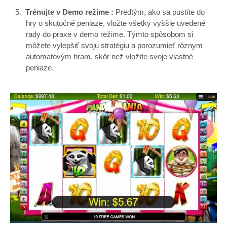
Trénujte v Demo režime :
Predtým, ako sa pustíte do
hry o skutočné peniaze, vložte všetky vyššie uvedené
rady do praxe v demo režime. Týmto spôsobom si
môžete vylepšiť svoju stratégiu a porozumieť rôznym
automatovým hram, skôr než vložíte svoje vlastné
peniaze.