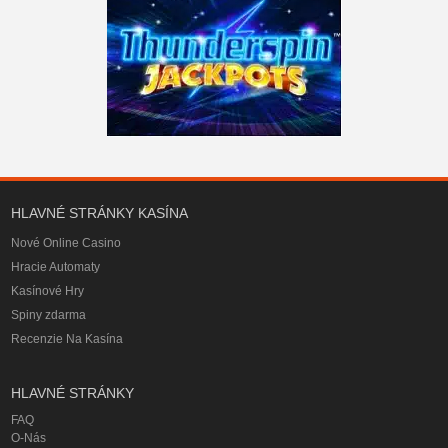
HLAVNÉ STRÁNKY KASÍNA
Nové Online Casino
Hracie Automaty
Kasínové Hry
Spiny zdarma
Recenzie Na Kasína
HLAVNÉ STRÁNKY
FAQ
O-Nás