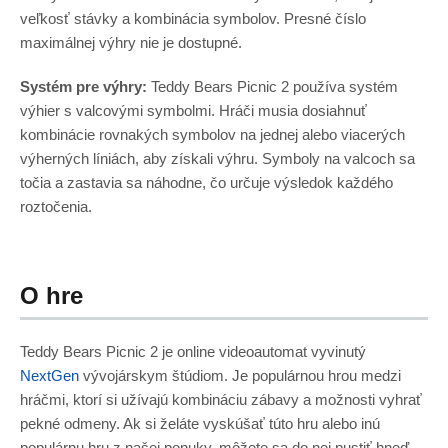
veľkosť stávky a kombinácia symbolov. Presné číslo
maximálnej výhry nie je dostupné.
Systém pre výhry:
Teddy Bears Picnic 2 používa systém
výhier s valcovými symbolmi. Hráči musia dosiahnuť
kombinácie rovnakých symbolov na jednej alebo viacerých
výherných líniách, aby získali výhru. Symboly na valcoch sa
točia a zastavia sa náhodne, čo určuje výsledok každého
roztočenia.
O hre
Teddy Bears Picnic 2 je online videoautomat vyvinutý
NextGen
vývojárskym štúdiom. Je populárnou hrou medzi
hráčmi, ktorí si užívajú kombináciu zábavy a možnosti vyhrať
pekné odmeny. Ak si želáte vyskúšať túto hru alebo inú
populárnu hru z našej ponuky, môžete sa do nej pustiť hneď