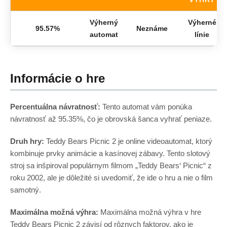
Výherný
Výherné
95.57%
Neznáme
automat
línie
Informácie o hre
Percentuálna návratnosť:
Tento automat vám ponúka
návratnosť až 95.35%, čo je obrovská šanca vyhrať peniaze.
Druh hry:
Teddy Bears Picnic 2 je online videoautomat, ktorý
kombinuje prvky animácie a kasínovej zábavy. Tento slotový
stroj sa inšpiroval populárnym filmom „Teddy Bears‘ Picnic“ z
roku 2002, ale je dôležité si uvedomiť, že ide o hru a nie o film
samotný.
Maximálna možná výhra:
Maximálna možná výhra v hre
Teddy Bears Picnic 2 závisí od rôznych faktorov, ako je