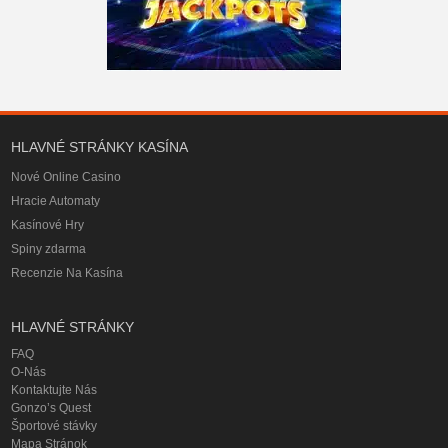
HLAVNÉ STRÁNKY KASÍNA
Nové Online Casino
Hracie Automaty
Kasínové Hry
Spiny zdarma
Recenzie Na Kasína
HLAVNÉ STRÁNKY
FAQ
O-Nás
Kontaktujte Nás
Gonzo’s Quest
Športové stávky
Mapa Stránok