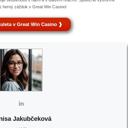
ý herný zážitok v Great Win Casino!
Ruleta v Great Win Casino ❱
nisa Jakubčeková