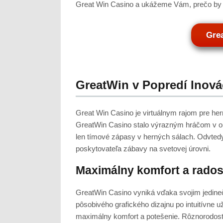
Great Win Casino a ukážeme Vám, prečo by st
Gre
GreatWin v Popredí Inová
Great Win Casino je virtuálnym rajom pre hern
GreatWin Casino stalo výrazným hráčom v onl
len tímové zápasy v herných sálach. Odvtedy
poskytovateľa zábavy na svetovej úrovni.
Maximálny komfort a rado
GreatWin Casino vyniká vďaka svojim jedine
pôsobivého grafického dizajnu po intuitívne u
maximálny komfort a potešenie. Rôznorodosť 