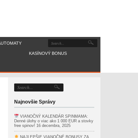
AUTOMATY
KASÍNOVÝ BONUS
Najnovšie Správy
VIANOČNÝ KALENDÁR SPINMAMA:
Denné úlohy o viac ako 1 000 EUR a stovky
free spinov!
16 decembra, 2025
NAJLEPŠIE VIANOČNÉ BONUSY ZA