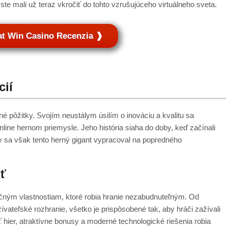
e mali už teraz vkročiť do tohto vzrušujúceho virtuálneho sveta.
at Win Casino Recenzia ❱
cií
é pôžitky. Svojím neustálym úsilím o inováciu a kvalitu sa
ine hernom priemysle. Jeho história siaha do doby, keď začínali
 sa však tento herný gigant vypracoval na popredného
sť
čným vlastnostiam, ktoré robia hranie nezabudnuteľným. Od
žívateľské rozhranie, všetko je prispôsobené tak, aby hráči zažívali
hier, atraktívne bonusy a moderné technologické riešenia robia