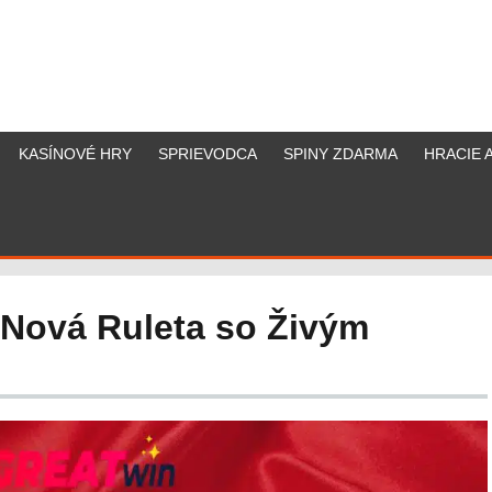
KASÍNOVÉ HRY
SPRIEVODCA
SPINY ZDARMA
HRACIE 
 Nová Ruleta so Živým