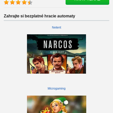
Zahrajte si bezplatné hracie automaty
Netent
Microgaming