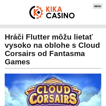
MENU
Hráči Flutter môžu lietať
vysoko na oblohe s Cloud
Corsairs od Fantasma
Games