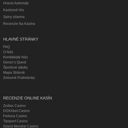
Hracie Automaty
Kasínové Hry
Spiny zdarma
Recenzie Na Kasína
HLAVNÉ STRÁNKY
FAQ
O-Nás
Kontaktujte Nás
Gonzo’s Quest
Športové stávky
Mapa Stránok
Zmluvné Podmienky
RECENZIE ONLINE KASÍN
Zodiac Casino
DOXXbet Casino
Fortuna Casino
Tipsport Casino
Grand Mondial Casino