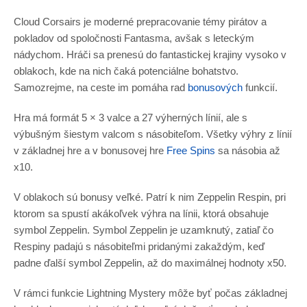
Cloud Corsairs je moderné prepracovanie témy pirátov a
pokladov od spoločnosti Fantasma, avšak s leteckým
nádychom. Hráči sa prenesú do fantastickej krajiny vysoko v
oblakoch, kde na nich čaká potenciálne bohatstvo.
Samozrejme, na ceste im pomáha rad
bonusových
funkcií.
Hra má formát 5 × 3 valce a 27 výherných línií, ale s
výbušným šiestym valcom s násobiteľom. Všetky výhry z línií
v základnej hre a v bonusovej hre
Free Spins
sa násobia až
x10.
V oblakoch sú bonusy veľké. Patrí k nim Zeppelin Respin, pri
ktorom sa spustí akákoľvek výhra na línii, ktorá obsahuje
symbol Zeppelin. Symbol Zeppelin je uzamknutý, zatiaľ čo
Respiny padajú s násobiteľmi pridanými zakaždým, keď
padne ďalší symbol Zeppelin, až do maximálnej hodnoty x50.
V rámci funkcie Lightning Mystery môže byť počas základnej