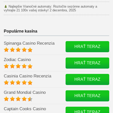
Najlepšie Vianočné automaty: Roztočte sezónne automaty a
vyhrajte 21 100x vašej stávky!
2 decembra, 2025
Populárne kasína
Spinanga Casino Recenzia
HRAŤ TERAZ
Zodiac Casino
HRAŤ TERAZ
Casinia Casino Recenzia
HRAŤ TERAZ
Grand Mondial Casino
HRAŤ TERAZ
Captain Cooks Casino
HRAŤ TERAZ