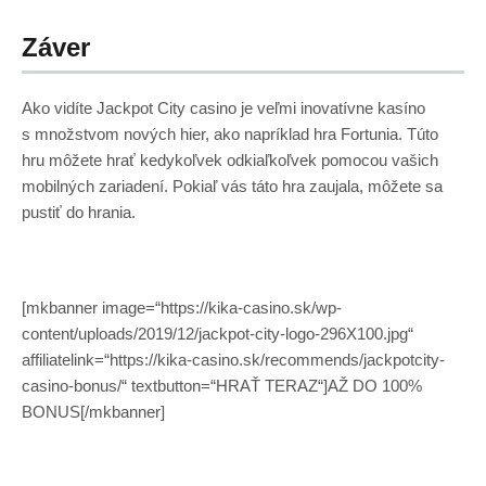
Záver
Ako vidíte Jackpot City casino je veľmi inovatívne kasíno
s množstvom nových hier, ako napríklad hra Fortunia. Túto
hru môžete hrať kedykoľvek odkiaľkoľvek pomocou vašich
mobilných zariadení. Pokiaľ vás táto hra zaujala, môžete sa
pustiť do hrania.
[mkbanner image=“https://kika-casino.sk/wp-
content/uploads/2019/12/jackpot-city-logo-296X100.jpg“
affiliatelink=“https://kika-casino.sk/recommends/jackpotcity-
casino-bonus/“ textbutton=“HRAŤ TERAZ“]AŽ DO 100%
BONUS[/mkbanner]