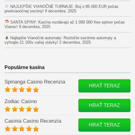
NAJLEPŠIE VIANOČNÉ TURNAJE: Boj o 85 000 EUR počas
predvianočnej sezóny!
9 decembra, 2025
SANTA SPINY: Kasína rozdávajú až 1 000 000 free spinov počas
Vianoc!
9 decembra, 2025
Najlepšie Vianočné automaty: Roztočte sezónne automaty a
vyhrajte 21 100x vašej stávky!
2 decembra, 2025
Populárne kasína
Spinanga Casino Recenzia
HRAŤ TERAZ
Zodiac Casino
HRAŤ TERAZ
Casinia Casino Recenzia
HRAŤ TERAZ