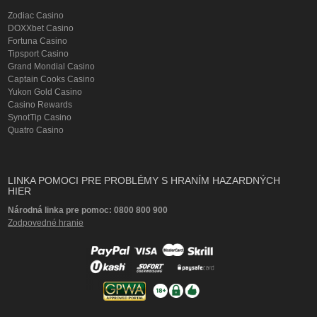
Zodiac Casino
DOXXbet Casino
Fortuna Casino
Tipsport Casino
Grand Mondial Casino
Captain Cooks Casino
Yukon Gold Casino
Casino Rewards
SynotTip Casino
Quatro Casino
LINKA POMOCI PRE PROBLÉMY S HRANÍM HAZARDNÝCH
HIER
Národná linka pre pomoc: 0800 800 900
Zodpovedné hranie