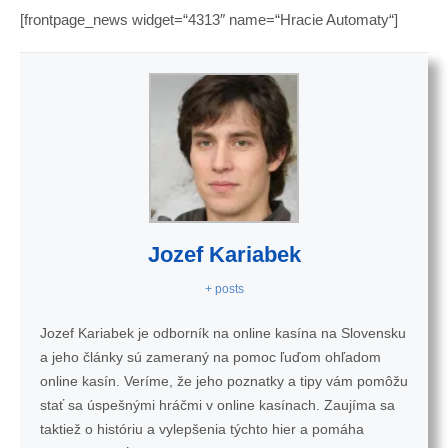
[frontpage_news widget=“4313″ name=“Hracie Automaty“]
Jozef Kariabek
+ posts
Jozef Kariabek je odborník na online kasína na Slovensku
a jeho články sú zameraný na pomoc ľuďom ohľadom
online kasín. Veríme, že jeho poznatky a tipy vám pomôžu
stať sa úspešnými hráčmi v online kasínach. Zaujíma sa
taktiež o históriu a vylepšenia týchto hier a pomáha