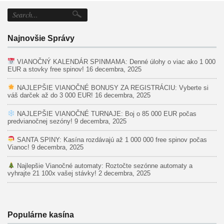
Najnovšie Správy
VIANOČNÝ KALENDÁR SPINMAMA: Denné úlohy o viac ako 1 000
EUR a stovky free spinov!
16 decembra, 2025
NAJLEPŠIE VIANOČNÉ BONUSY ZA REGISTRÁCIU: Vyberte si
váš darček až do 3 000 EUR!
16 decembra, 2025
NAJLEPŠIE VIANOČNÉ TURNAJE: Boj o 85 000 EUR počas
predvianočnej sezóny!
9 decembra, 2025
SANTA SPINY: Kasína rozdávajú až 1 000 000 free spinov počas
Vianoc!
9 decembra, 2025
Najlepšie Vianočné automaty: Roztočte sezónne automaty a
vyhrajte 21 100x vašej stávky!
2 decembra, 2025
Populárne kasína