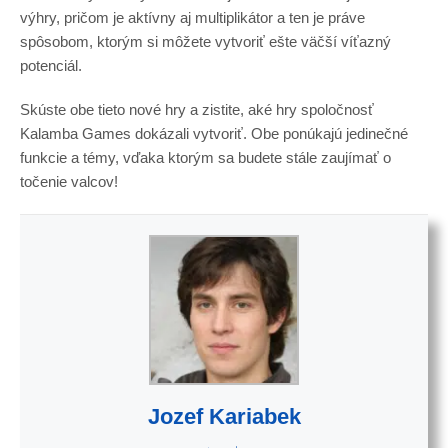
výhry, pričom je aktívny aj multiplikátor a ten je práve
spôsobom, ktorým si môžete vytvoriť ešte väčší víťazný
potenciál.
Skúste obe tieto nové hry a zistite, aké hry spoločnosť
Kalamba Games dokázali vytvoriť. Obe ponúkajú jedinečné
funkcie a témy, vďaka ktorým sa budete stále zaujímať o
točenie valcov!
Jozef Kariabek