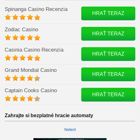
Spinanga Casino Recenzia
HRAŤ TERAZ
Zodiac Casino
HRAŤ TERAZ
Casinia Casino Recenzia
HRAŤ TERAZ
Grand Mondial Casino
HRAŤ TERAZ
Captain Cooks Casino
HRAŤ TERAZ
Zahrajte si bezplatné hracie automaty
Netent