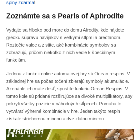
spiny zdarma
!
Zoznámte sa s Pearls of Aphrodite
Vydajte sa hlboko pod more do domu Afrodity, kde nájdete
grécku súpravu navijakov s veľkými stĺpmi a brečtanom.
Roztočte valce a zistite, aké kombinácie symbolov sa
zobrazujú, pričom niekoľko z nich vedie k špeciálnym
funkciám.
Jednou z funkcií online automatovej hry sú Ocean respins. V
základnej hre sa počas točení zbierajú symboly akumulácie.
Akonáhle ich máte dosť, spustíte funkciu Ocean Respins. V
tomto kole sú pridané rozširujúce sa divoké multiplikátory, aby
pokryli všetky pozície v náhodných stĺpcoch. Pomáha to
vytvárať výherné kombinácie v hre. Jeden takýto respin
získate striebornou mincou a dve zlatou mincou.