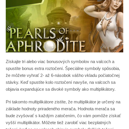
Získajte tri alebo viac bonusových symbolov na valcoch a
spustíte bonus extra roztočení. Špeciálne symboly spôsobia,
že môžete vyhrať 2- až 6-násobok vášho vkladu počiatočnej
stávky. Keď spustíte kolo roztočení navyše, na valcoch sa
objavia expandujúce sa divoké symboly ako multiplikátory.
Pri takomto multiplikátore zistíte, že multiplikátor je určený na
základe hodnoty priradeného merača. Hodnota merača sa
bude zvyšovať s každým zatočením, čo vám pomôže získať
vyšší multiplikátor. Môžete tiež zarobiť viac bezplatných