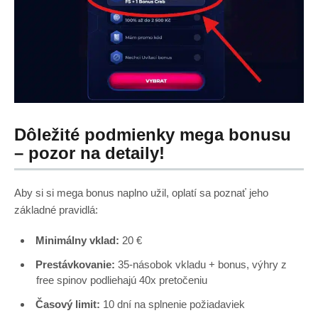
Dôležité podmienky mega bonusu
– pozor na detaily!
Aby si si mega bonus naplno užil, oplatí sa poznať jeho
základné pravidlá:
Minimálny vklad:
20 €
Prestávkovanie:
35-násobok vkladu + bonus, výhry z
free spinov podliehajú 40x pretočeniu
Časový limit:
10 dní na splnenie požiadaviek