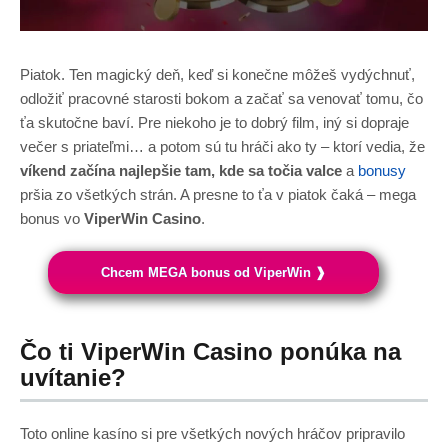
Piatok. Ten magický deň, keď si konečne môžeš vydýchnuť,
odložiť pracovné starosti bokom a začať sa venovať tomu, čo
ťa skutočne baví. Pre niekoho je to dobrý film, iný si dopraje
večer s priateľmi… a potom sú tu hráči ako ty – ktorí vedia, že
víkend začína najlepšie tam, kde sa točia valce
a
bonusy
pršia zo všetkých strán. A presne to ťa v piatok čaká – mega
bonus vo
ViperWin Casino
.
Chcem MEGA bonus od ViperWin ❱
Čo ti ViperWin Casino ponúka na
uvítanie?
Toto online kasíno si pre všetkých nových hráčov pripravilo