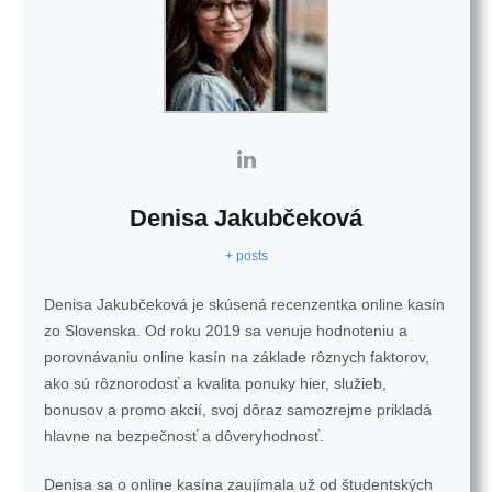
Denisa Jakubčeková
+ posts
Denisa Jakubčeková je skúsená recenzentka online kasín
zo Slovenska. Od roku 2019 sa venuje hodnoteniu a
porovnávaniu online kasín na základe rôznych faktorov,
ako sú rôznorodosť a kvalita ponuky hier, služieb,
bonusov a promo akcií, svoj dôraz samozrejme prikladá
hlavne na bezpečnosť a dôveryhodnosť.
Denisa sa o online kasína zaujímala už od študentských