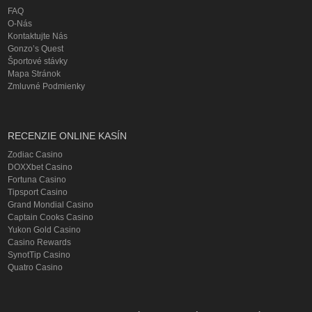
FAQ
O-Nás
Kontaktujte Nás
Gonzo’s Quest
Športové stávky
Mapa Stránok
Zmluvné Podmienky
RECENZIE ONLINE KASÍN
Zodiac Casino
DOXXbet Casino
Fortuna Casino
Tipsport Casino
Grand Mondial Casino
Captain Cooks Casino
Yukon Gold Casino
Casino Rewards
SynotTip Casino
Quatro Casino