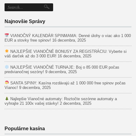
Najnovšie Správy
VIANOČNÝ KALENDÁR SPINMAMA: Denné úlohy o viac ako 1 000
EUR a stovky free spinov!
16 decembra, 2025
NAJLEPŠIE VIANOČNÉ BONUSY ZA REGISTRÁCIU: Vyberte si
váš darček až do 3 000 EUR!
16 decembra, 2025
NAJLEPŠIE VIANOČNÉ TURNAJE: Boj o 85 000 EUR počas
predvianočnej sezóny!
9 decembra, 2025
SANTA SPINY: Kasína rozdávajú až 1 000 000 free spinov počas
Vianoc!
9 decembra, 2025
Najlepšie Vianočné automaty: Roztočte sezónne automaty a
vyhrajte 21 100x vašej stávky!
2 decembra, 2025
Populárne kasína