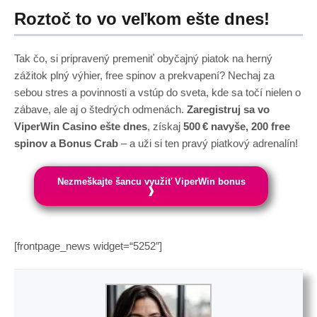
Roztoč to vo veľkom ešte dnes!
Tak čo, si pripravený premeniť obyčajný piatok na herný
zážitok plný výhier, free spinov a prekvapení? Nechaj za
sebou stres a povinnosti a vstúp do sveta, kde sa točí nielen o
zábave, ale aj o štedrých odmenách.
Zaregistruj sa vo
ViperWin Casino ešte dnes
, získaj
500 € navyše, 200 free
spinov a Bonus Crab
– a uži si ten pravý piatkový adrenalín!
Nezmeškajte šancu využiť ViperWin bonus
❱
[frontpage_news widget=“5252″]