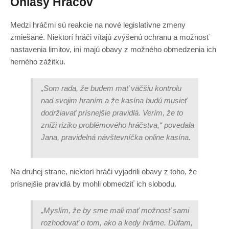
Ohlasy Hráčov
Medzi hráčmi sú reakcie na nové legislatívne zmeny
zmiešané. Niektorí hráči vítajú zvýšenú ochranu a možnosť
nastavenia limitov, iní majú obavy z možného obmedzenia ich
herného zážitku.
„Som rada, že budem mať väčšiu kontrolu
nad svojim hraním a že kasína budú musieť
dodržiavať prísnejšie pravidlá. Verím, že to
zníži riziko problémového hráčstva,“ povedala
Jana, pravidelná návštevníčka online kasína.
Na druhej strane, niektorí hráči vyjadrili obavy z toho, že
prísnejšie pravidlá by mohli obmedziť ich slobodu.
„Myslím, že by sme mali mať možnosť sami
rozhodovať o tom, ako a kedy hráme. Dúfam,