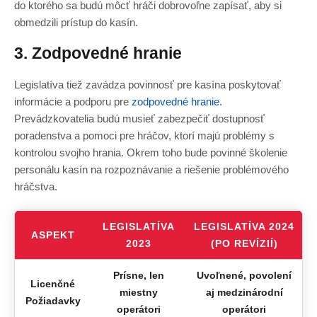
do ktorého sa budú môcť hráči dobrovoľne zapísať, aby si
obmedzili prístup do kasín.
3. Zodpovedné hranie
Legislatíva tiež zavádza povinnosť pre kasína poskytovať
informácie a podporu pre
zodpovedné hranie
.
Prevádzkovatelia budú musieť zabezpečiť dostupnosť
poradenstva a pomoci pre hráčov, ktorí majú problémy s
kontrolou svojho hrania. Okrem toho bude povinné školenie
personálu kasín na rozpoznávanie a riešenie problémového
hráčstva.
LEGISLATÍVA
LEGISLATÍVA 2024
ASPEKT
2023
(PO REVÍZIÍ)
Prísne, len
Uvoľnené, povolení
Licenčné
miestny
aj medzinárodní
Požiadavky
operátori
operátori