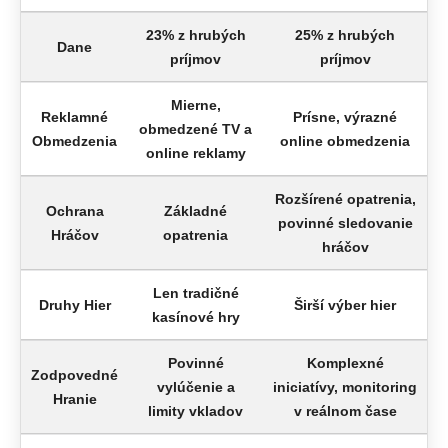
23% z hrubých
25% z hrubých
Dane
príjmov
príjmov
Mierne,
Reklamné
Prísne, výrazné
obmedzené TV a
Obmedzenia
online obmedzenia
online reklamy
Rozšírené opatrenia,
Ochrana
Základné
povinné sledovanie
Hráčov
opatrenia
hráčov
Len tradičné
Druhy Hier
Širší výber hier
kasínové hry
Povinné
Komplexné
Zodpovedné
vylúčenie a
iniciatívy, monitoring
Hranie
limity vkladov
v reálnom čase