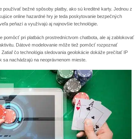
 používať bežné spôsoby platby, ako sú kreditné karty. Jednou z
zkujúce online hazardné hry je teda poskytovanie bezpečných
veľa peňazí a využívajú aj najnovšie technológie.
že pomôcť pri platbách prostredníctvom chatbota, ale aj zablokovať
ú aktivitu. Dátové modelovanie môže tiež pomôcť rozpoznať
 Zatiaľ čo technológia sledovania geolokácie dokáže prečítať IP
 ak sa nachádzajú na neoprávnenom mieste.