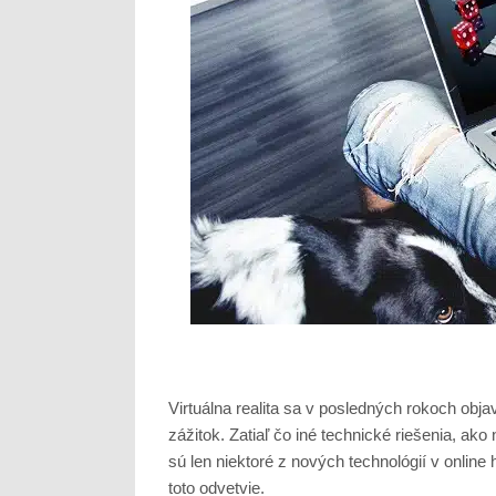
Virtuálna realita sa v posledných rokoch obja
zážitok. Zatiaľ čo iné technické riešenia, ako
sú len niektoré z nových technológií v online
toto odvetvie.