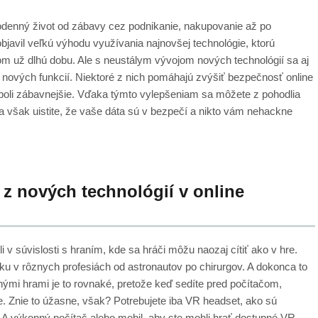
denný život od zábavy cez podnikanie, nakupovanie až po
bjavil veľkú výhodu využívania najnovšej technológie, ktorú
m už dlhú dobu. Ale s neustálym vývojom nových technológií sa aj
 nových funkcií. Niektoré z nich pomáhajú zvýšiť bezpečnosť online
y boli zábavnejšie. Vďaka týmto vylepšeniam sa môžete z pohodlia
a však uistite, že vaše dáta sú v bezpečí a nikto vám nehackne
u z nových technológií v online
uli v súvislosti s hraním, kde sa hráči môžu naozaj cítiť ako v hre.
ku v rôznych profesiách od astronautov po chirurgov. A dokonca to
ými hrami je to rovnaké, pretože keď sedíte pred počítačom,
. Znie to úžasne, však? Potrebujete iba VR headset, ako sú
 A výkonný počítač alebo mobil, aby ste mohli hrať dostupné VR