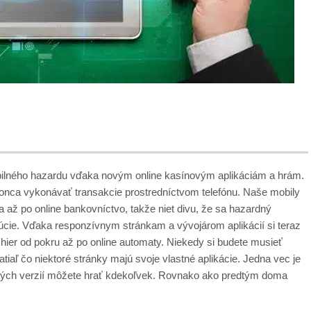
bilného hazardu vďaka novým online kasínovým aplikáciám a hrám.
onca vykonávať transakcie prostredníctvom telefónu. Naše mobily
až po online bankovníctvo, takže niet divu, že sa hazardný
olúcie. Vďaka responzívnym stránkam a vývojárom aplikácií si teraz
ier od pokru až po online automaty. Niekedy si budete musieť
atiaľ čo niektoré stránky majú svoje vlastné aplikácie. Jedna vec je
ných verzií môžete hrať kdekoľvek. Rovnako ako predtým doma