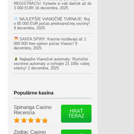
REGISTRÁCIU: Vyberte si váš darček až do
3 000 EUR!
16 decembra, 2025
NAJLEPŠIE VIANOČNÉ TURNAJE: Boj
o 85 000 EUR počas predvianočnej sezóny!
9 decembra, 2025
SANTA SPINY: Kasína rozdávajú až 1
000 000 free spinov počas Vianoc!
9
decembra, 2025
Najlepšie Vianočné automaty: Roztočte
sezónne automaty a vyhrajte 21 100x vašej
stávky!
2 decembra, 2025
Populárne kasína
Spinanga Casino
HRAŤ
Recenzia
TERAZ
Zodiac Casino