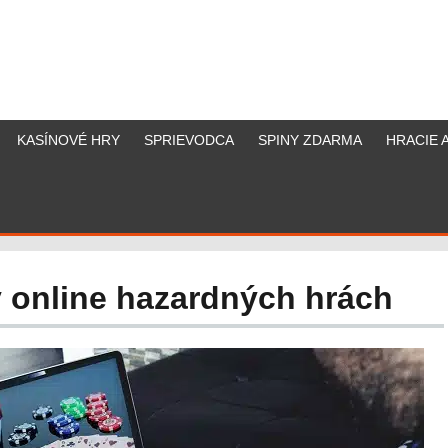
KASÍNOVÉ HRY
SPRIEVODCA
SPINY ZDARMA
HRACIE 
 online hazardných hrách