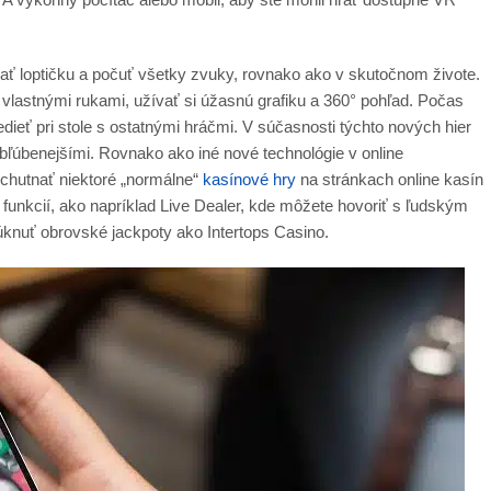
ať loptičku a počuť všetky zvuky, rovnako ako v skutočnom živote.
vlastnými rukami, užívať si úžasnú grafiku a 360° pohľad. Počas
ieť pri stole s ostatnými hráčmi. V súčasnosti týchto nových hier
obľúbenejšími. Rovnako ako iné nové technológie v online
chutnať niektoré „normálne“
kasínové hry
na stránkach online kasín
funkcií, ako napríklad Live Dealer, kde môžete hovoriť s ľudským
nuť obrovské jackpoty ako Intertops Casino.