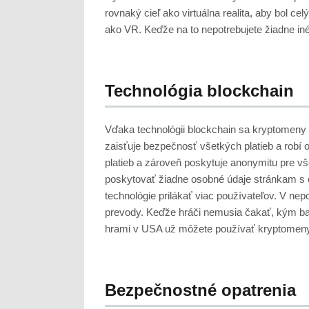
rovnaký cieľ ako virtuálna realita, aby bol ce
ako VR. Keďže na to nepotrebujete žiadne iné
Technológia blockchain
Vďaka technológii blockchain sa kryptomeny š
zaisťuje bezpečnosť všetkých platieb a robí 
platieb a zároveň poskytuje anonymitu pre vš
poskytovať žiadne osobné údaje stránkam s 
technológie prilákať viac používateľov. V n
prevody. Keďže hráči nemusia čakať, kým ban
hrami v USA už môžete používať kryptomeny, 
Bezpečnostné opatrenia