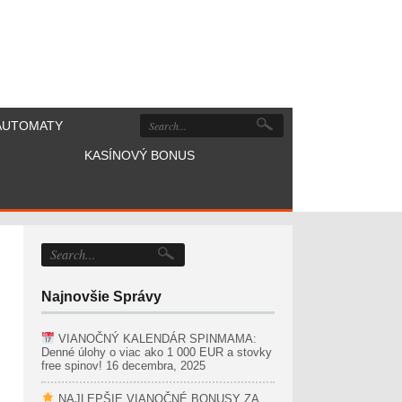
AUTOMATY
KASÍNOVÝ BONUS
Najnovšie Správy
VIANOČNÝ KALENDÁR SPINMAMA:
Denné úlohy o viac ako 1 000 EUR a stovky
free spinov!
16 decembra, 2025
NAJLEPŠIE VIANOČNÉ BONUSY ZA