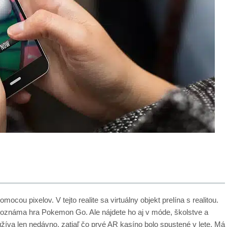
mocou pixelov. V tejto realite sa virtuálny objekt prelína s realitou.
toznáma hra Pokemon Go. Ale nájdete ho aj v móde, školstve a
íva len nedávno, zatiaľ čo prvé AR kasíno bolo spustené v lete. Má