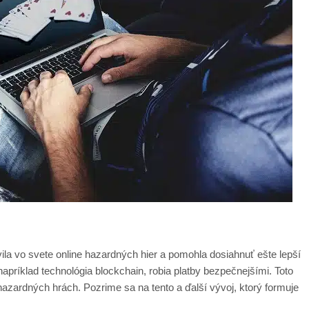
vila vo svete online hazardných hier a pomohla dosiahnuť ešte lepší
 napríklad technológia blockchain, robia platby bezpečnejšími. Toto
 hazardných hrách. Pozrime sa na tento a ďalší vývoj, ktorý formuje