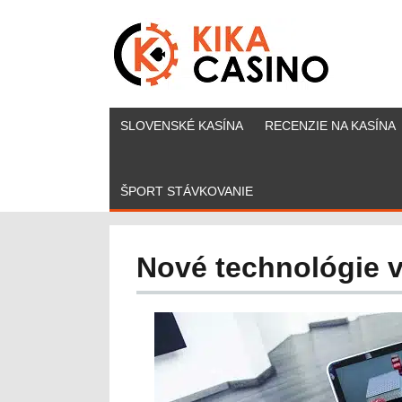
SLOVENSKÉ KASÍNA
RECENZIE NA KASÍNA
ŠPORT STÁVKOVANIE
Nové technológie v