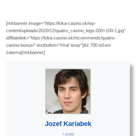
[mkbanner image=“https://kika-casino.sk/wp-
content/uploads/2020/12/quatro_casino_logo-200×100-1.jpg“
affiliatelink=“https://kika-casino.sk/recommends/quatro-
casino-bonus/“ textbutton=“Hrať teraz“]Až 700 točení
zdarma[/mkbanner]
Jozef Kariabek
+ posts