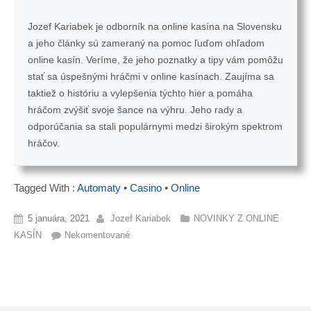
Jozef Kariabek je odborník na online kasína na Slovensku
a jeho články sú zameraný na pomoc ľuďom ohľadom
online kasín. Veríme, že jeho poznatky a tipy vám pomôžu
stať sa úspešnými hráčmi v online kasínach. Zaujíma sa
taktiež o históriu a vylepšenia týchto hier a pomáha
hráčom zvýšiť svoje šance na výhru. Jeho rady a
odporúčania sa stali populárnymi medzi širokým spektrom
hráčov.
Tagged With :
Automaty
•
Casino
•
Online
5 januára, 2021
Jozef Kariabek
NOVINKY Z ONLINE
KASÍN
Nekomentované