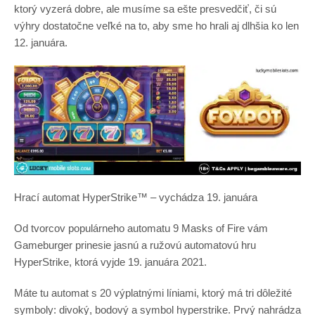
ktorý vyzerá dobre, ale musíme sa ešte presvedčiť, či sú
výhry dostatočne veľké na to, aby sme ho hrali aj dlhšia ko len
12. januára.
Hrací automat HyperStrike™ – vychádza 19. januára
Od tvorcov populárneho automatu 9 Masks of Fire vám
Gameburger prinesie jasnú a ružovú automatovú hru
HyperStrike, ktorá vyjde 19. januára 2021.
Máte tu automat s 20 výplatnými líniami, ktorý má tri dôležité
symboly: divoký, bodový a symbol hyperstrike. Prvý nahrádza