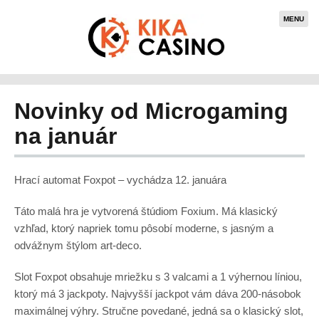
MENU
Novinky od Microgaming
na január
Hrací automat Foxpot – vychádza 12. januára
Táto malá hra je vytvorená štúdiom Foxium. Má klasický
vzhľad, ktorý napriek tomu pôsobí moderne, s jasným a
odvážnym štýlom art-deco.
Slot Foxpot obsahuje mriežku s 3 valcami a 1 výhernou líniou,
ktorý má 3 jackpoty. Najvyšší jackpot vám dáva 200-násobok
maximálnej výhry. Stručne povedané, jedná sa o klasický slot,