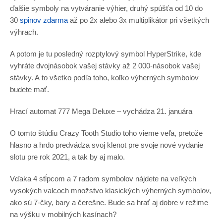
ďalšie symboly na vytváranie výhier, druhý spúšťa od 10 do
30
spinov zdarma
až po 2x alebo 3x multiplikátor pri všetkých
výhrach.
A potom je tu posledný rozptylový symbol HyperStrike, kde
vyhráte dvojnásobok vašej stávky až 2 000-násobok vašej
stávky. A to všetko podľa toho, koľko výherných symbolov
budete mať.
Hrací automat 777 Mega Deluxe – vychádza 21. januára
O tomto štúdiu Crazy Tooth Studio toho vieme veľa, pretože
hlasno a hrdo predvádza svoj klenot pre svoje nové vydanie
slotu pre rok 2021, a tak by aj malo.
Vďaka 4 stĺpcom a 7 radom symbolov nájdete na veľkých
vysokých valcoch množstvo klasických výherných symbolov,
ako sú 7-čky, bary a čerešne. Bude sa hrať aj dobre v režime
na výšku v mobilných kasínach?