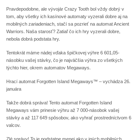
Pravdepodobne, ale vývojár Crazy Tooth bol vždy dobrý v
tom, aby všetky ich kasínové automaty vyzerali dobre aj na
mobilných zariadeniach, stačí sa pozrieť na automat Ancient
Warriors. Naša starosť? Zatiaľ čo ich hry vyzerali dobre,
nebola dobrá podstata hry.
Tentokrát máme nádej vďaka špičkovej výhre 6 601,05-
násobku vašej stávky, čo je najväčšia výhra zo všetkých
týchto hier, okrem automatov Megaways.
Hrací automat Forgotten Island Megaways™ – vychádza 26.
januára
Takže dobrá správa! Tento automat Forgotten Island
Megaways vám prinesie výhru až 7 000-násobok vašej
stávky a až 117 649 spôsobov, ako vyhrať prostredníctvom 6
valcov.
Zlé správy! To je podstatne menej ako v iných mobilných