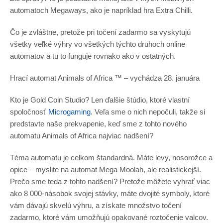
automatoch Megaways, ako je napríklad hra Extra Chilli.
Čo je zvláštne, pretože pri točení zadarmo sa vyskytujú
všetky veľké výhry vo všetkých týchto druhoch online
automatov a tu to funguje rovnako ako v ostatných.
Hrací automat Animals of Africa ™ – vychádza 28. januára
Kto je Gold Coin Studio? Len ďalšie štúdio, ktoré vlastní
spoločnosť
Microgaming
. Veľa sme o nich nepočuli, takže si
predstavte naše prekvapenie, keď sme z tohto nového
automatu Animals of Africa najviac nadšení?
Téma automatu je celkom štandardná. Máte levy, nosorožce a
opice – myslite na automat Mega Moolah, ale realistickejší.
Prečo sme teda z tohto nadšení? Pretože môžete vyhrať viac
ako 8 000-násobok svojej stávky, máte dvojité symboly, ktoré
vám dávajú skvelú výhru, a získate množstvo točení
zadarmo, ktoré vám umožňujú opakované roztočenie valcov.