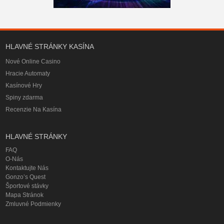
HLAVNÉ STRÁNKY KASÍNA
Nové Online Casino
Hracie Automaty
Kasínové Hry
Spiny zdarma
Recenzie Na Kasína
HLAVNÉ STRÁNKY
FAQ
O-Nás
Kontaktujte Nás
Gonzo’s Quest
Športové stávky
Mapa Stránok
Zmluvné Podmienky