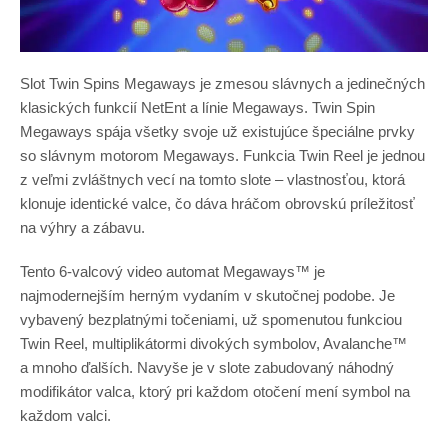
Slot Twin Spins Megaways je zmesou slávnych a jedinečných
klasických funkcií NetEnt a línie Megaways. Twin Spin
Megaways spája všetky svoje už existujúce špeciálne prvky
so slávnym motorom Megaways. Funkcia Twin Reel je jednou
z veľmi zvláštnych vecí na tomto slote – vlastnosťou, ktorá
klonuje identické valce, čo dáva hráčom obrovskú príležitosť
na výhry a zábavu.
Tento 6-valcový video automat Megaways™ je
najmodernejším herným vydaním v skutočnej podobe. Je
vybavený bezplatnými točeniami, už spomenutou funkciou
Twin Reel, multiplikátormi divokých symbolov, Avalanche™
a mnoho ďalších. Navyše je v slote zabudovaný náhodný
modifikátor valca, ktorý pri každom otočení mení symbol na
každom valci.