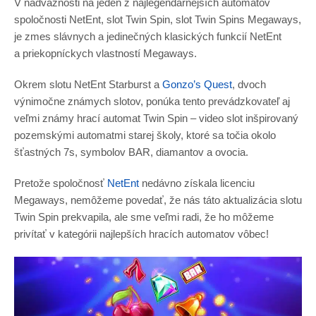
V nadväznosti na jeden z najlegendárnejších automatov
spoločnosti NetEnt, slot Twin Spin, slot Twin Spins Megaways,
je zmes slávnych a jedinečných klasických funkcií NetEnt
a priekopníckych vlastností Megaways.
Okrem slotu NetEnt Starburst a
Gonzo’s Quest
, dvoch
výnimočne známych slotov, ponúka tento prevádzkovateľ aj
veľmi známy hrací automat Twin Spin – video slot inšpirovaný
pozemskými automatmi starej školy, ktoré sa točia okolo
šťastných 7s, symbolov BAR, diamantov a ovocia.
Pretože spoločnosť
NetEnt
nedávno získala licenciu
Megaways, nemôžeme povedať, že nás táto aktualizácia slotu
Twin Spin prekvapila, ale sme veľmi radi, že ho môžeme
privítať v kategórii najlepších hracích automatov vôbec!