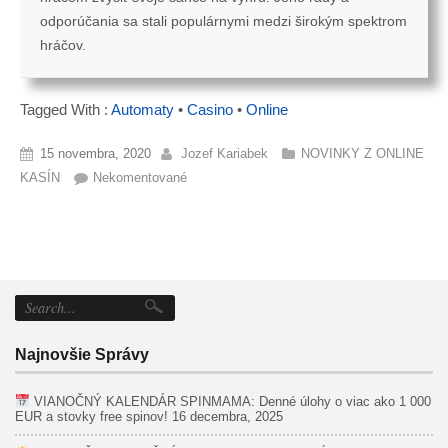
odporúčania sa stali populárnymi medzi širokým spektrom
hráčov.
Tagged With :
Automaty
•
Casino
•
Online
15 novembra, 2020
Jozef Kariabek
NOVINKY Z ONLINE
KASÍN
Nekomentované
Najnovšie Správy
VIANOČNÝ KALENDÁR SPINMAMA: Denné úlohy o viac ako 1 000
EUR a stovky free spinov!
16 decembra, 2025