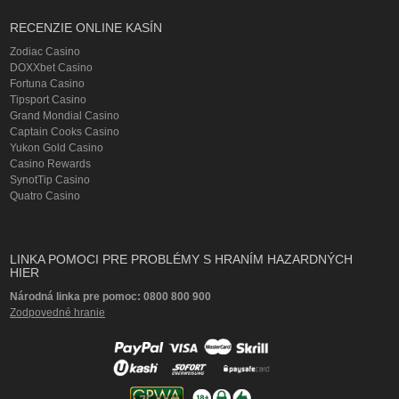
RECENZIE ONLINE KASÍN
Zodiac Casino
DOXXbet Casino
Fortuna Casino
Tipsport Casino
Grand Mondial Casino
Captain Cooks Casino
Yukon Gold Casino
Casino Rewards
SynotTip Casino
Quatro Casino
LINKA POMOCI PRE PROBLÉMY S HRANÍM HAZARDNÝCH
HIER
Národná linka pre pomoc: 0800 800 900
Zodpovedné hranie