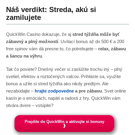
Náš verdikt: Streda, akú si
zamilujete
QuickWin Casino dokazuje, že aj
stred týždňa môže byť
zábavný a plný možností
. Uvítací bonus až do 500 € a 200
free spinov vám dá presne to, čo potrebujete –
relax, zábavu
a šancu na výhru
.
Tak čo poviete? Dnešný večer si zaslúžite trochu iný – plný
svetiel, efektov a roztočených valcov. Prihláste sa, využite
bonus a užite si stred týždňa ako nikdy predtým. Ale
nezabúdajte –
hrajte zodpovedne
a pre zábavu
. Svet online
kasín je o emóciách, napätí a radosti z hry. QuickWin vám
otvára dvere – vstúpite?
Prejdite do QuickWin a aktivujte si bonusy
❱