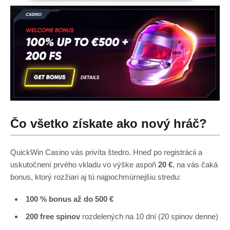
Čo všetko získate ako nový hráč?
QuickWin Casino vás privíta štedro. Hneď po registrácii a
uskutočnení prvého vkladu vo výške aspoň
20 €
, na vás čaká
bonus, ktorý rozžiari aj tú najpochmúrnejšiu stredu:
100 % bonus až do 500 €
200 free spinov
rozdelených na 10 dní (20 spinov denne)