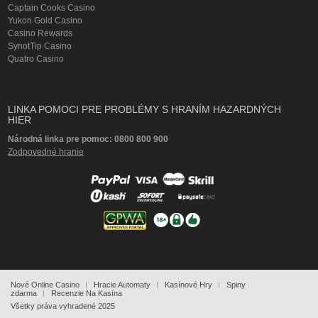
Captain Cooks Casino
Yukon Gold Casino
Casino Rewards
SynotTip Casino
Quatro Casino
LINKA POMOCI PRE PROBLÉMY S HRANÍM HAZARDNÝCH
HIER
Národná linka pre pomoc: 0800 800 900
Zodpovedné hranie
Nové Online Casino
Hracie Automaty
Kasínové Hry
Spiny
zdarma
Recenzie Na Kasína
Všetky práva vyhradené 2025