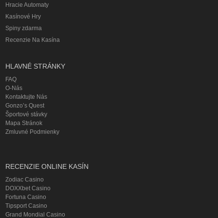
Hracie Automaty
Kasínové Hry
Spiny zdarma
Recenzie Na Kasína
HLAVNÉ STRÁNKY
FAQ
O-Nás
Kontaktujte Nás
Gonzo’s Quest
Športové stávky
Mapa Stránok
Zmluvné Podmienky
RECENZIE ONLINE KASÍN
Zodiac Casino
DOXXbet Casino
Fortuna Casino
Tipsport Casino
Grand Mondial Casino