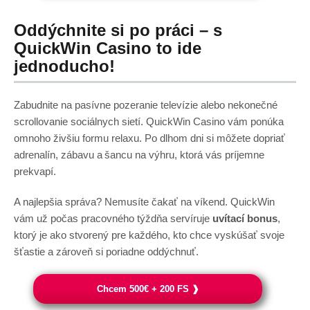
Oddýchnite si po práci – s
QuickWin Casino to ide
jednoducho!
Zabudnite na pasívne pozeranie televízie alebo nekonečné
scrollovanie sociálnych sietí. QuickWin Casino vám ponúka
omnoho živšiu formu relaxu. Po dlhom dni si môžete dopriať
adrenalín, zábavu a šancu na výhru, ktorá vás príjemne
prekvapí.
A najlepšia správa? Nemusíte čakať na víkend. QuickWin
vám už počas pracovného týždňa servíruje
uvítací bonus
,
ktorý je ako stvorený pre každého, kto chce vyskúšať svoje
šťastie a zároveň si poriadne oddýchnuť.
Chcem 500€ + 200 FS ❱