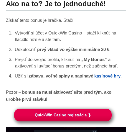
Ako na to? Je to jednoduché!
Získať tento bonus je hračka. Stačí:
Vytvoriť si účet v QuickWin Casino – stačí kliknúť na
tlačidlo nižšie a ste tam.
Uskutočniť
prvý vklad vo výške minimálne 20 €
.
Prejsť do svojho profilu, kliknúť na
„My Bonus“
a
aktivovať si uvítací bonus predtým, než začnete hrať.
Užiť si
zábavu, voľné spiny a napínavé
kasínové hry
.
Pozor –
bonus sa musí aktivovať ešte pred tým, ako
urobíte prvú stávku!
QuickWin Casino registrácia ❱