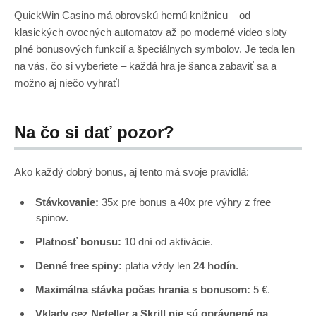
QuickWin Casino má obrovskú hernú knižnicu – od
klasických ovocných automatov až po moderné video sloty
plné bonusových funkcií a špeciálnych symbolov. Je teda len
na vás, čo si vyberiete – každá hra je šanca zabaviť sa a
možno aj niečo vyhrať!
Na čo si dať pozor?
Ako každý dobrý bonus, aj tento má svoje pravidlá:
Stávkovanie:
35x pre bonus a 40x pre výhry z free
spinov.
Platnosť bonusu:
10 dní od aktivácie.
Denné free spiny:
platia vždy len
24 hodín
.
Maximálna stávka počas hrania s bonusom:
5 €.
Vklady cez Neteller a Skrill nie sú oprávnené na