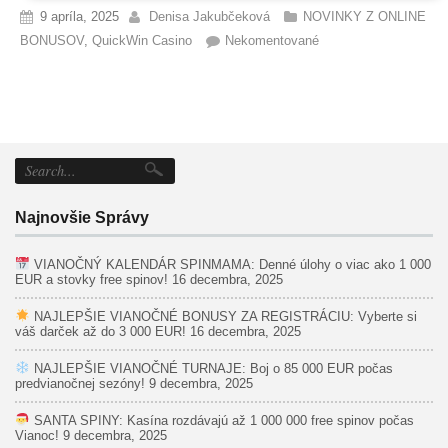
9 apríla, 2025
Denisa Jakubčeková
NOVINKY Z ONLINE
BONUSOV
,
QuickWin Casino
Nekomentované
Najnovšie Správy
VIANOČNÝ KALENDÁR SPINMAMA: Denné úlohy o viac ako 1 000
EUR a stovky free spinov!
16 decembra, 2025
NAJLEPŠIE VIANOČNÉ BONUSY ZA REGISTRÁCIU: Vyberte si
váš darček až do 3 000 EUR!
16 decembra, 2025
NAJLEPŠIE VIANOČNÉ TURNAJE: Boj o 85 000 EUR počas
predvianočnej sezóny!
9 decembra, 2025
SANTA SPINY: Kasína rozdávajú až 1 000 000 free spinov počas
Vianoc!
9 decembra, 2025