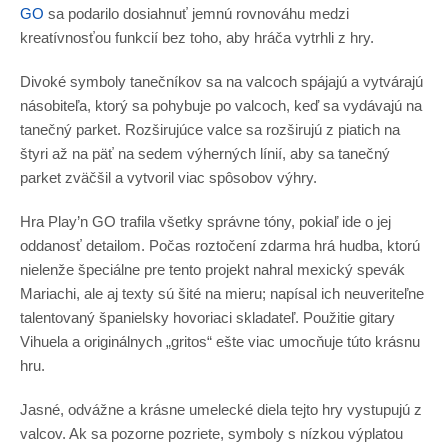
GO
sa podarilo dosiahnuť jemnú rovnováhu medzi
kreatívnosťou funkcií bez toho, aby hráča vytrhli z hry.
Divoké symboly tanečníkov sa na valcoch spájajú a vytvárajú
násobiteľa, ktorý sa pohybuje po valcoch, keď sa vydávajú na
tanečný parket. Rozširujúce valce sa rozširujú z piatich na
štyri až na päť na sedem výherných línií, aby sa tanečný
parket zväčšil a vytvoril viac spôsobov výhry.
Hra Play’n GO trafila všetky správne tóny, pokiaľ ide o jej
oddanosť detailom. Počas roztočení zdarma hrá hudba, ktorú
nielenže špeciálne pre tento projekt nahral mexický spevák
Mariachi, ale aj texty sú šité na mieru; napísal ich neuveriteľne
talentovaný španielsky hovoriaci skladateľ. Použitie gitary
Vihuela a originálnych „gritos“ ešte viac umocňuje túto krásnu
hru.
Jasné, odvážne a krásne umelecké diela tejto hry vystupujú z
valcov. Ak sa pozorne pozriete, symboly s nízkou výplatou