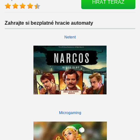
HRAŤ TERAZ
Zahrajte si bezplatné hracie automaty
Netent
Microgaming