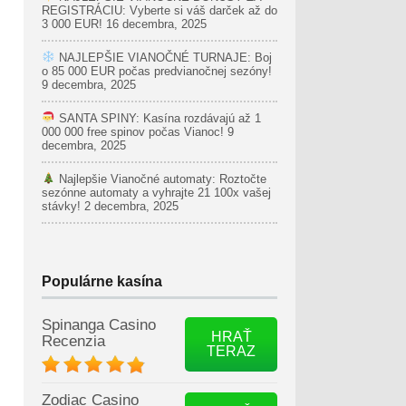
REGISTRÁCIU: Vyberte si váš darček až do
3 000 EUR!
16 decembra, 2025
NAJLEPŠIE VIANOČNÉ TURNAJE: Boj
o 85 000 EUR počas predvianočnej sezóny!
9 decembra, 2025
SANTA SPINY: Kasína rozdávajú až 1
000 000 free spinov počas Vianoc!
9
decembra, 2025
Najlepšie Vianočné automaty: Roztočte
sezónne automaty a vyhrajte 21 100x vašej
stávky!
2 decembra, 2025
Populárne kasína
Spinanga Casino
HRAŤ
Recenzia
TERAZ
Zodiac Casino