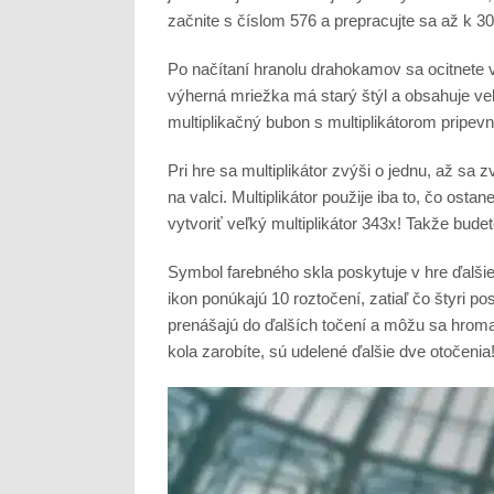
začnite s číslom 576 a prepracujte sa až k 3
Po načítaní hranolu drahokamov sa ocitnete
výherná mriežka má starý štýl a obsahuje ve
multiplikačný bubon s multiplikátorom prip
Pri hre sa multiplikátor zvýši o jednu, až sa
na valci. Multiplikátor použije iba to, čo osta
vytvoriť veľký multiplikátor 343x! Takže bud
Symbol farebného skla poskytuje v hre ďalši
ikon ponúkajú 10 roztočení, zatiaľ čo štyri po
prenášajú do ďalších točení a môžu sa hrom
kola zarobíte, sú udelené ďalšie dve otočenia