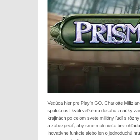
Vedúca hier pre Play’n GO, Charlotte Miliziano
spoločnosť kvôli veľkému dosahu značky zame
krajinách po celom svete milióny ľudí s rôz
a zabezpečiť, aby sme mali niečo bez ohľadu 
inovatívne funkcie alebo len o jednoduchú hr