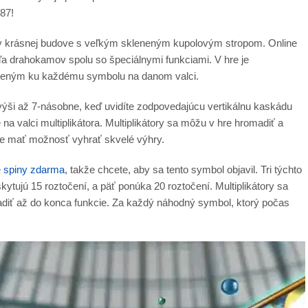
087!
 v krásnej budove s veľkým skleneným kupolovým stropom. Online
ľa drahokamov spolu so špeciálnymi funkciami. V hre je
evneným ku každému symbolu na danom valci.
 zvýši až 7-násobne, keď uvidíte zodpovedajúcu vertikálnu kaskádu
ne na valci multiplikátora. Multiplikátory sa môžu v hre hromadiť a
ete mať možnosť vyhrať skvelé výhry.
e
spiny zdarma
, takže chcete, aby sa tento symbol objavil. Tri týchto
skytujú 15 roztočení, a päť ponúka 20 roztočení. Multiplikátory sa
adiť až do konca funkcie. Za každý náhodný symbol, ktorý počas
!