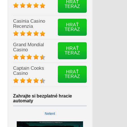
HRAŤ
TERAZ
Casinia Casino
HRAŤ
Recenzia
TERAZ
Grand Mondial
HRAŤ
Casino
TERAZ
Captain Cooks
HRAŤ
Casino
TERAZ
Zahrajte si bezplatné hracie
automaty
Netent