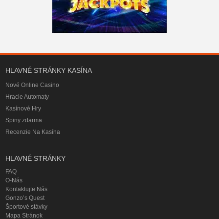
HLAVNÉ STRÁNKY KASÍNA
Nové Online Casino
Hracie Automaty
Kasínové Hry
Spiny zdarma
Recenzie Na Kasína
HLAVNÉ STRÁNKY
FAQ
O-Nás
Kontaktujte Nás
Gonzo’s Quest
Športové stávky
Mapa Stránok