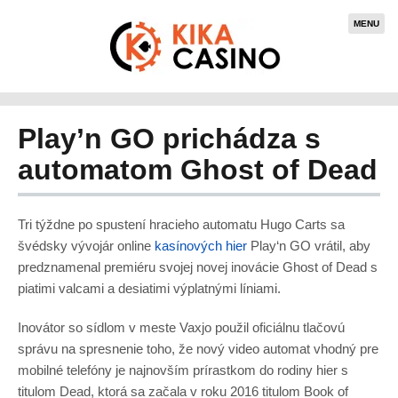
MENU
Play’n GO prichádza s
automatom Ghost of Dead
Tri týždne po spustení hracieho automatu Hugo Carts sa
švédsky vývojár online
kasínových hier
Play‘n GO vrátil, aby
predznamenal premiéru svojej novej inovácie Ghost of Dead s
piatimi valcami a desiatimi výplatnými líniami.
Inovátor so sídlom v meste Vaxjo použil oficiálnu tlačovú
správu na spresnenie toho, že nový video automat vhodný pre
mobilné telefóny je najnovším prírastkom do rodiny hier s
titulom Dead, ktorá sa začala v roku 2016 titulom Book of