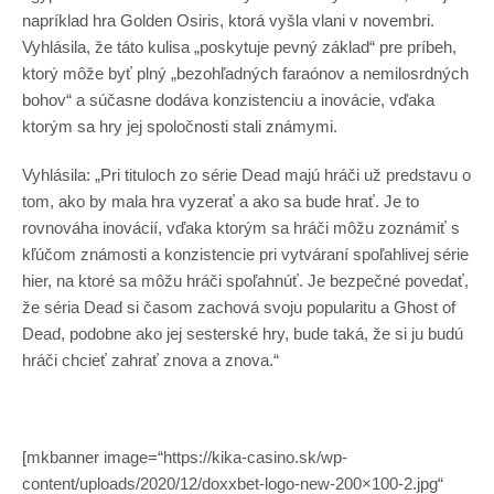
napríklad hra Golden Osiris, ktorá vyšla vlani v novembri.
Vyhlásila, že táto kulisa „poskytuje pevný základ“ pre príbeh,
ktorý môže byť plný „bezohľadných faraónov a nemilosrdných
bohov“ a súčasne dodáva konzistenciu a inovácie, vďaka
ktorým sa hry jej spoločnosti stali známymi.
Vyhlásila: „Pri tituloch zo série Dead majú hráči už predstavu o
tom, ako by mala hra vyzerať a ako sa bude hrať. Je to
rovnováha inovácií, vďaka ktorým sa hráči môžu zoznámiť s
kľúčom známosti a konzistencie pri vytváraní spoľahlivej série
hier, na ktoré sa môžu hráči spoľahnúť. Je bezpečné povedať,
že séria Dead si časom zachová svoju popularitu a Ghost of
Dead, podobne ako jej sesterské hry, bude taká, že si ju budú
hráči chcieť zahrať znova a znova.“
[mkbanner image=“https://kika-casino.sk/wp-
content/uploads/2020/12/doxxbet-logo-new-200×100-2.jpg“