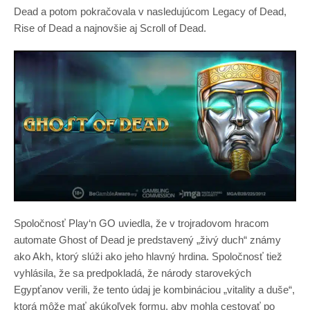
Dead a potom pokračovala v nasledujúcom Legacy of Dead,
Rise of Dead a najnovšie aj Scroll of Dead.
Spoločnosť Play‘n GO uviedla, že v trojradovom hracom
automate Ghost of Dead je predstavený „živý duch“ známy
ako Akh, ktorý slúži ako jeho hlavný hrdina. Spoločnosť tiež
vyhlásila, že sa predpokladá, že národy starovekých
Egypťanov verili, že tento údaj je kombináciou „vitality a duše“,
ktorá môže mať akúkoľvek formu, aby mohla cestovať po