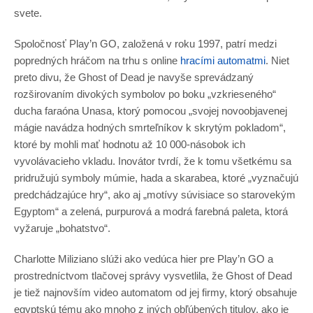
svete.
Spoločnosť Play’n GO, založená v roku 1997, patrí medzi
popredných hráčom na trhu s online
hracími automatmi
. Niet
preto divu, že Ghost of Dead je navyše sprevádzaný
rozširovaním divokých symbolov po boku „vzkrieseného“
ducha faraóna Unasa, ktorý pomocou „svojej novoobjavenej
mágie navádza hodných smrteľníkov k skrytým pokladom“,
ktoré by mohli mať hodnotu až 10 000-násobok ich
vyvolávacieho vkladu. Inovátor tvrdí, že k tomu všetkému sa
pridružujú symboly múmie, hada a skarabea, ktoré „vyznačujú
predchádzajúce hry“, ako aj „motívy súvisiace so starovekým
Egyptom“ a zelená, purpurová a modrá farebná paleta, ktorá
vyžaruje „bohatstvo“.
Charlotte Miliziano slúži ako vedúca hier pre Play’n GO a
prostredníctvom tlačovej správy vysvetlila, že Ghost of Dead
je tiež najnovším video automatom od jej firmy, ktorý obsahuje
egyptskú tému ako mnoho z iných obľúbených titulov, ako je