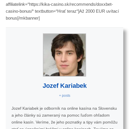
affiliatelink=“https://kika-casino.sk/recommends/doxxbet-
casino-bonus/“ textbutton=“Hrať teraz“]Až 2000 EUR uvítací
bonus[/mkbanner]
Jozef Kariabek
+ posts
Jozef Kariabek je odborník na online kasína na Slovensku
a jeho články sú zameraný na pomoc ľuďom ohľadom
online kasín. Veríme, že jeho poznatky a tipy vám pomôžu
stať sa úspešnými hráčmi v online kasínach. Zaujíma sa